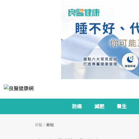
防癌
減肥
養生
良醫
新知