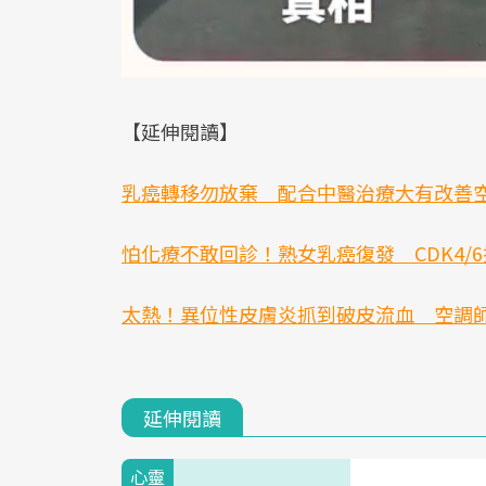
【延伸閱讀】
乳癌轉移勿放棄 配合中醫治療大有改善
怕化療不敢回診！熟女乳癌復發 CDK4/
太熱！異位性皮膚炎抓到破皮流血 空調
延伸閱讀
心靈