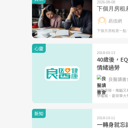
心靈
2018-03-13
40歲後，
情緒過勞
良醫讀書會
額葉受損，傷腦又
學權威、愛荷華大
新知
2018-10-11
一轉身就忘