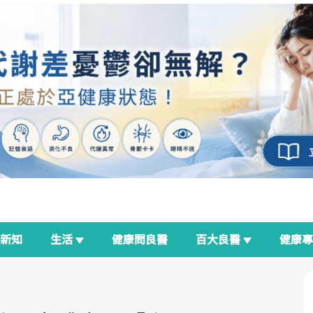
新知
生活
健康問良醫
百大良醫
健康
良醫生活祭
我與健康韌性的距離