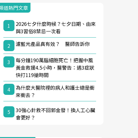
頻道熱門文章
2026七夕什麼時候？七夕日期、由來
1
與3習俗8禁忌一次看
濾藍光產品真有效？ 醫師告訴你
2
每分鐘190萬腦細胞死亡！把握中風
3
黃金救援4.5小時，醫警告：遇3症狀
快打119搶時間
為什麼大醫院裡的病人和護士總是衝
4
來衝去？
30強心針救不回郭金發！換人工心臟
5
會更好？