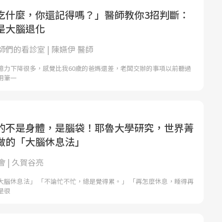
吃什麼，你還記得嗎？」醫師教你3招判斷：
是大腦退化
們的看診室 | 陳嬿伊 醫師
憶力下降很多，感覺比我60歲的爸媽還差，老闆交辦的事項以前聽過
用筆一
的不是身體，是腦袋！耶魯大學研究，世界菁
做的「大腦休息法」
 | 久賀谷亮
大腦休息法」 「不論忙不忙，總是覺得累。」 「再怎麼休息，睡得再
是很