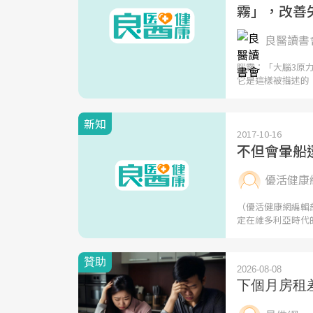
霧」，改善
良醫讀書會
腦霧：「大腦3原
它是這樣被描述的
新知
2017-10-16
不但會暈船
優活健康
（優活健康網編輯
定在維多利亞時代