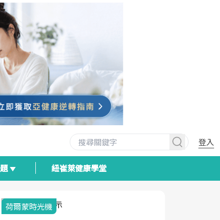
登入
專題
紐崔萊健康學堂
荷爾蒙時光機
2025健檢