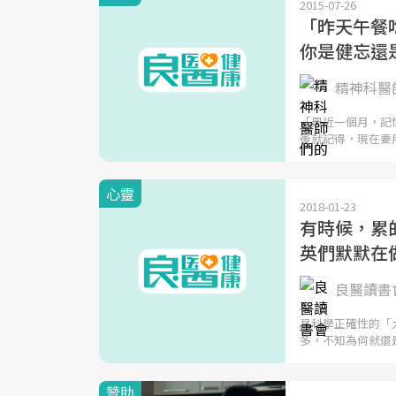
2015-07-26
「昨天午餐
你是健忘還
精神科醫師
「最近一個月，記
後就記得，現在要
心靈
2018-01-23
有時候，累
英們默默在
良醫讀書會
具科學正確性的「
多，不知為何就還