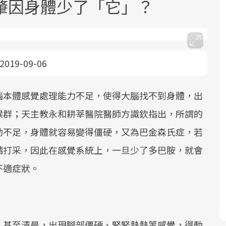
肇因身體少了「它」？
2019-09-06
腦本體感覺處理能力不足，使得大腦找不到身體，出
面對超高齡社會的浪潮，台灣正在快速
2025年，就到良醫生活祭體驗「一站式
良醫健康網從「換季的身體變化」出
邁向「健康照護」的新時代。隨著國家
健康新生活」，從講座、體驗到運動，
發，透過醫學觀點與日常感受的對話，
候群；天主教永和耕莘醫院醫師方識欽指出，所謂的
政策如「健康台灣推動委員會」與「長
全面啟動你的健康革命！
建立對亞健康的認知，進而引導實際的
動不足，身體就容易變得僵硬，又為巴金森氏症，若
照3.0」的推進，「預防醫學」已成全民
改善行動。
精打采，因此在感覺系統上，一旦少了多巴胺，就會
關注的核心議題。然而，健檢不只是醫
療院所的服務，更是民眾了解自身健康
不適症狀。
狀況、啟動健康管理的重要起點。
前往專題
前往專題
前往專題
、甚至清晨，出現腳部僵硬、緊緊熱熱等感覺，得動