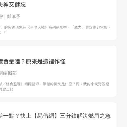
失神又健忘
 | 鄭淳予
力」的失調現象在《星際大戰》系列電影中，「原力」貫穿整部電影，
：「
還會暈陸？原來是這裡作怪
網編輯部
部／綜合整理）請問醫師：暈船的機制是什麼？問：我的小說背景設
的波士頓