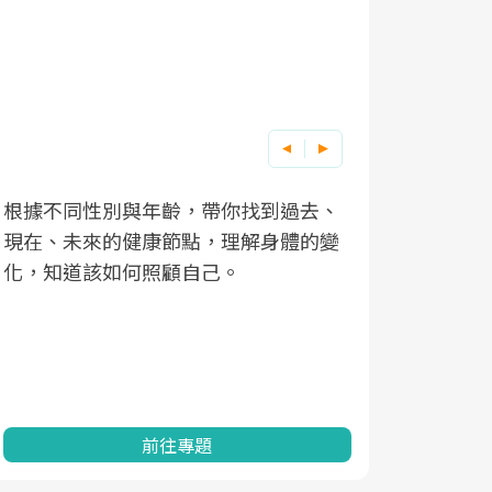
根據不同性別與年齡，帶你找到過去、
因應超高齡
現在、未來的健康節點，理解身體的變
「2025
化，知道該如何照顧自己。
康促進為目
民眾健康的
查、數據分
一起成為台
前往專題