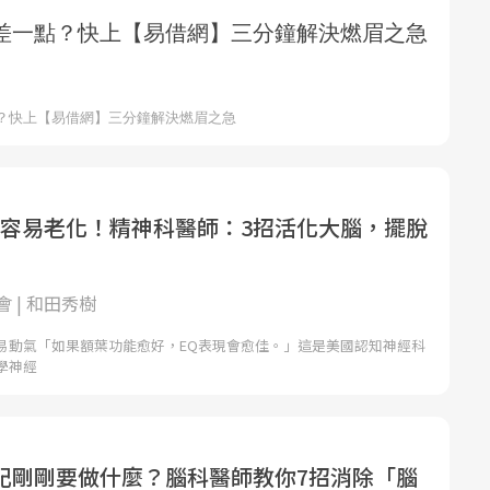
EQ容易老化！精神科醫師：3招活化大腦，擺脫
 | 和田秀樹
易動氣「如果額葉功能愈好，EQ表現會愈佳。」這是美國認知神經科
學神經
記剛剛要做什麼？腦科醫師教你7招消除「腦