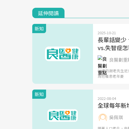
延伸閱讀
新知
2025-10-21
長輩話變少
vs.失智症
良醫劃重點
80歲的謝老先生
為他罹患老年憂
新知
2022-08-04
全球每年新
吳佩琪
隨著人口老化，高