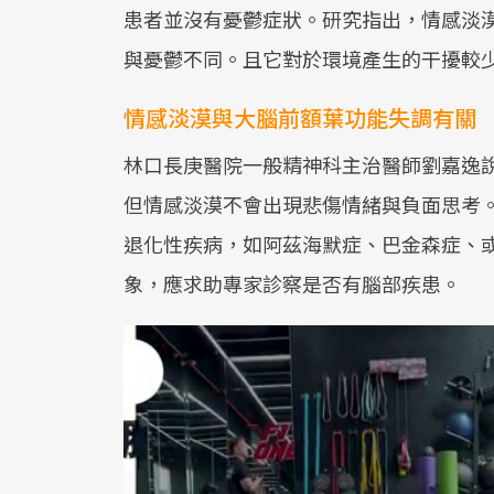
患者並沒有憂鬱症狀。研究指出，情感淡
與憂鬱不同。且它對於環境產生的干擾較
情感淡漠與大腦前額葉功能失調有關
林口長庚醫院一般精神科主治醫師劉嘉逸
但情感淡漠不會出現悲傷情緒與負面思考
退化性疾病，如阿茲海默症、巴金森症、
象，應求助專家診察是否有腦部疾患。