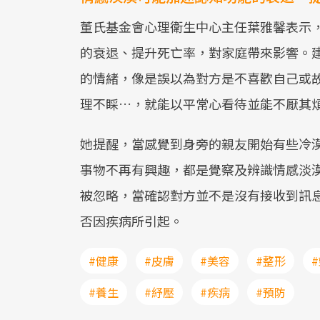
董氏基金會心理衛生中心主任葉雅馨表示
的衰退、提升死亡率，對家庭帶來影響。
的情緒，像是誤以為對方是不喜歡自己或
理不睬…，就能以平常心看待並能不厭其
她提醒，當感覺到身旁的親友開始有些冷
事物不再有興趣，都是覺察及辨識情感淡
被忽略，當確認對方並不是沒有接收到訊息
否因疾病所引起。
#健康
#皮膚
#美容
#整形
#養生
#紓壓
#疾病
#預防