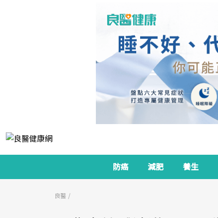
防癌
減肥
養生
良醫