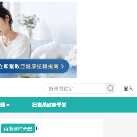
登入
專題
紐崔萊健康學堂
荷爾蒙時光機
2025健檢