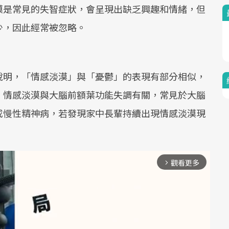
漠是常見的失智症狀，會呈現出缺乏興趣和情緒，但
少，因此經常被忽略。
說明，「情感淡漠」與「憂鬱」的表現有部分相似，
。情感淡漠與大腦前額葉功能失調有關，常見於大腦
或慢性精神病，若發現家中長輩持續出現情感淡漠現
觀看更多
arrow_forward_ios