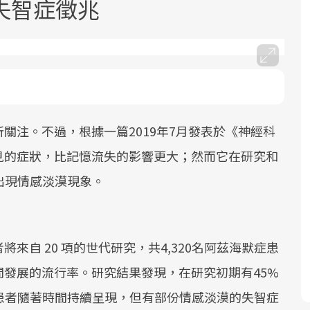
失智症徵兆
關注。不過，根據一篇2019年7月發表於《神經科
面對超高齡社會的浪潮，台灣正在快速
2025年，就到良醫生活祭體驗「一站式
良醫健康網從「換季的身體變化」出
邁向「健康照護」的新時代。隨著國家
健康新生活」，從講座、體驗到運動，
發，透過醫學觀點與日常感受的對話，
見的症狀，比記憶流失的影響更大；然而它在研究和
政策如「健康台灣推動委員會」與「長
全面啟動你的健康革命！
建立對亞健康的認知，進而引導實際的
出現情感淡漠現象。
照3.0」的推進，「預防醫學」已成全民
改善行動。
關注的核心議題。然而，健檢不只是醫
療院所的服務，更是民眾了解自身健康
來自 20 項的世代研究，共4,320名阿茲海默症患
狀況、啟動健康管理的重要起點。
發展的流行率。研究結果發現，在研究初期有45%
前往專題
前往專題
前往專題
患者隨著時間持續呈現，但有部份情感淡漠的失智症