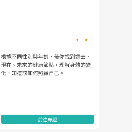
根據不同性別與年齡，帶你找到過去、
因應超高齡
現在、未來的健康節點，理解身體的變
「2025
化，知道該如何照顧自己。
康促進為目
民眾健康的
查、數據分
一起成為台
前往專題