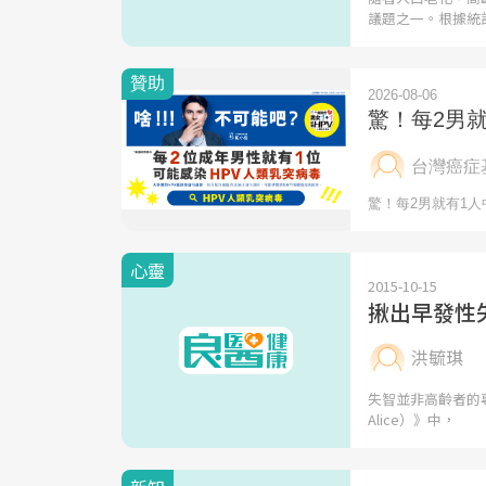
議題之一。根據統
心靈
2015-10-15
揪出早發性
洪毓琪
失智並非高齡者的專
Alice）》中，