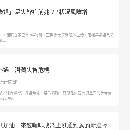
衰退」是失智症前兆？7狀況風險增
退休，閒賦在家已有2年時間，正與太太享受退休生活。兩老早晨常到公
間上
外遇 潛藏失智危機
網新聞部
部／綜合報導）異常焦慮、容易暴躁、易怒是失智症很重要的參考症
莫名地認