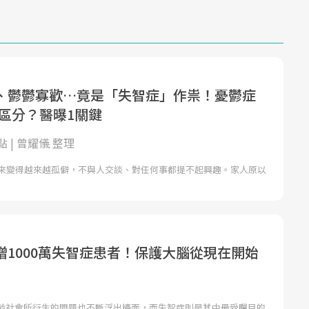
、鬱鬱寡歡…竟是「失智症」作祟！憂鬱症
怎區分？醫曝1關鍵
 | 曾耀儀 整理
近來變得越來越孤僻，不與人交談、對任何事都提不起興趣。家人原以
增1000萬失智症患者！保護大腦從現在開始
齡社會所衍生的問題也不斷浮出檯面，而失智症則是其中最受矚目的