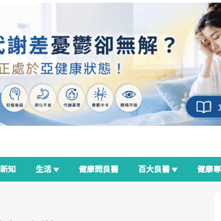
新知
生活
健康問良醫
百大良醫
健康
良醫生活祭
我與健康韌性的距離