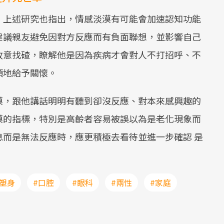
，上述研究也指出，情感淡漠有可能會加速認知功能
建議親友避免因對方反應而有負面聯想，並影響自己
故意找碴，瞭解他是因為疾病才會對人不打招呼、不
煩地給予關懷。
漠，跟他講話明明有聽到卻沒反應、對本來感興趣的
漠的指標，特別是高齡者容易被誤以為是老化現象而
而是無法反應時，應更積極去看待並進一步確認 是
#塑身
#口腔
#眼科
#兩性
#家庭