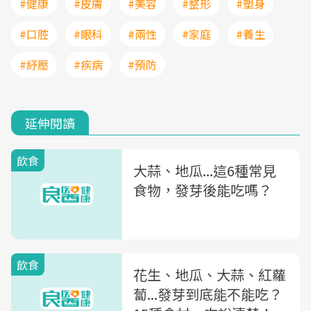
#健康
#皮膚
#美容
#整形
#塑身
#口腔
#眼科
#兩性
#家庭
#養生
#紓壓
#疾病
#預防
延伸閱讀
飲食
大蒜、地瓜...這6種常見
食物，發芽後能吃嗎？
飲食
花生、地瓜、大蒜、紅蘿
蔔...發芽到底能不能吃？