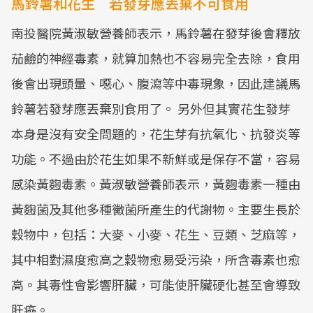
馬鈴薯和花生 若發芽應丟棄不可食用
南投醫院黃淑敏營養師表示，馬鈴薯在發芽後會釋放
茄鹼的神經毒素，就算加熱也不容易完全去除，食用
後會出現頭暈、噁心、腹瀉等中毒現象，因此建議馬
鈴薯若發芽應丟棄別食用了。 另外但其實花生發芽
本身是沒有安全問題的，花生芽有抗氧化、抗發炎等
功能。不過由於花生如果不新鮮或是保存不當，容易
感染黃麴毒素。黃淑敏營養師表示，黃麴毒素一種由
黃麴菌及其他多種黴菌所產生的代謝物。主要生長於
穀物中，包括：大麥、小麥、花生、豆類、芝麻等，
其中相對濕度愈高之穀物愈易受污染，所含毒素也愈
高。其毒性會影響肝臟，可能使肝臟硬化甚至會導致
肝癌。