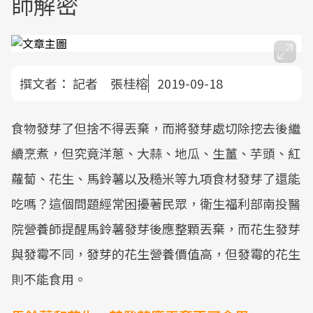
師解密
撰文者：
記者 張桂榕
2019-09-18
食物發芽了但捨不得丟棄，而將發芽處切除挖去後繼
續烹煮，但究竟洋蔥、大蒜、地瓜、生薑、芋頭、紅
蘿蔔、花生、馬鈴薯以及糙米等九項食材發芽了還能
吃嗎？這個問題經常困擾著民眾，衛生福利部南投醫
院營養師提醒馬鈴薯發芽後應整顆丟棄，而花生發芽
與發霉不同，發芽的花生營養價值高，但發霉的花生
則不能食用。