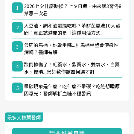
2026七夕什麼時候？七夕日期、由來與3習俗8
1
禁忌一次看
大豆油、調和油還能吃嗎？苯駢芘風波10大疑
2
問：真正該避開的是「這種用油方式」
公廁的馬桶，你敢坐嗎...》馬桶坐墊會傳染性
3
病嗎？醫師有解
跌倒擦傷了！紅藥水、紫藥水、雙氧水、白藥
4
水、優碘...藥師教你該如何選才對
暈碳現象是什麼？吃什麼不暈碳？吃飽想睡原
5
因曝光：醫師解析血糖不穩警訊
最多人推薦醫師
我要推薦良醫