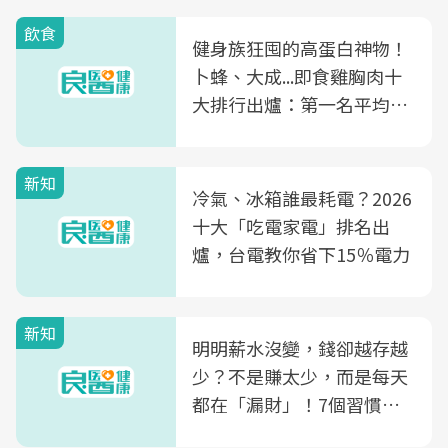
飲食
健身族狂囤的高蛋白神物！
卜蜂、大成...即食雞胸肉十
大排行出爐：第一名平均一
片不到50元
新知
冷氣、冰箱誰最耗電？2026
十大「吃電家電」排名出
爐，台電教你省下15％電力
新知
明明薪水沒變，錢卻越存越
少？不是賺太少，而是每天
都在「漏財」！7個習慣一
次看