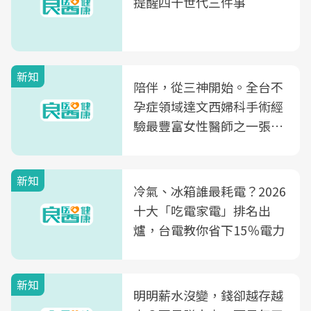
提醒四十世代三件事
新知
陪伴，從三神開始。全台不
孕症領域達文西婦科手術經
驗最豐富女性醫師之一張永
玲領軍，打造全台首創「生
殖銀行概念形象館」，攜手
新知
光田醫院建構360度女性健
冷氣、冰箱誰最耗電？2026
康照護生態圈
十大「吃電家電」排名出
爐，台電教你省下15％電力
新知
明明薪水沒變，錢卻越存越