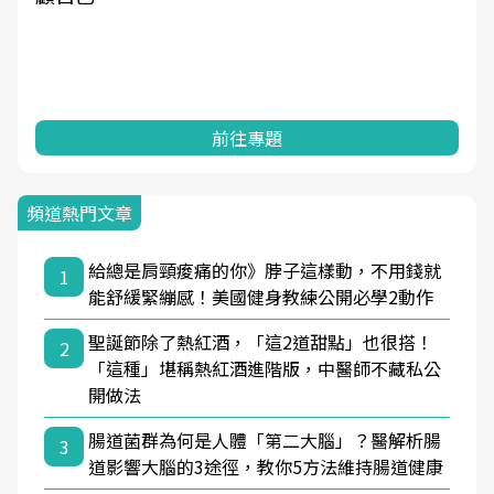
前往專題
頻道熱門文章
給總是肩頸痠痛的你》脖子這樣動，不用錢就
1
能舒緩緊繃感！美國健身教練公開必學2動作
聖誕節除了熱紅酒，「這2道甜點」也很搭！
2
「這種」堪稱熱紅酒進階版，中醫師不藏私公
開做法
腸道菌群為何是人體「第二大腦」？醫解析腸
3
道影響大腦的3途徑，教你5方法維持腸道健康