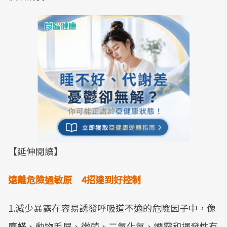
【延伸閱讀】
遠離危險過敏原 4
招達到好控制
1.減少暴露在容易誘發呼吸道不適的危險因子中，像
塵蟎、動物毛屑、黴菌、二氧化氮、煙霧和揮發性有