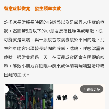
留意症狀徵兆 發生頻率次數
許多家長常將長時間的咳嗽誤以為是感冒未痊癒的症
狀，然而若5歲以下的小朋友反覆性喘鳴或咳嗽，很
可能就是氣喘。與一般感冒或病毒感染不同的是，兒
童的氣喘會出現較長時間的咳嗽、喘鳴、呼吸沈重等
症狀，通常會超過十天，在清晨或夜間會有明顯的咳
嗽，導致小朋友在睡眠中醒來或伴隨著喘鳴聲及呼吸
困難的症狀。
觀看更多
arrow_forward_ios