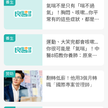
養生
氣喘不是只有「喘不過
氣」！胸悶、咳嗽...你平
常有的這些症狀，都是氣
喘警訊
養生
運動、大笑完都會咳嗽...
你很可能是「氣喘」！中
醫8招教你養肺：原來改
善關鍵就在背上「這兩
處」