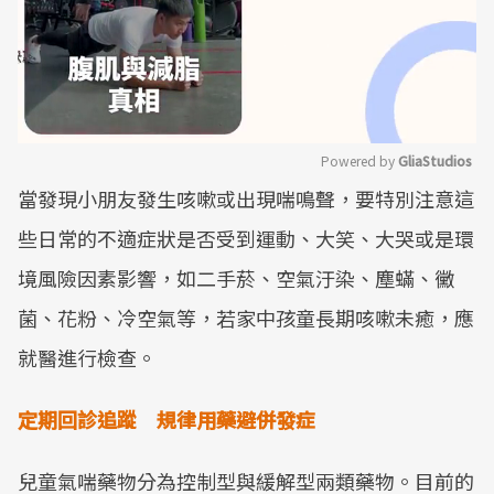
Powered by 
GliaStudios
當發現小朋友發生咳嗽或出現喘鳴聲，要特別注意這
Mute
些日常的不適症狀是否受到運動、大笑、大哭或是環
境風險因素影響，如二手菸、空氣汙染、塵蟎、黴
菌、花粉、冷空氣等，若家中孩童長期咳嗽未癒，應
就醫進行檢查。
定期回診追蹤 規律用藥避併發症
兒童氣喘藥物分為控制型與緩解型兩類藥物。目前的