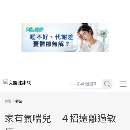
良醫
養生
家有氣喘兒 ４招遠離過敏