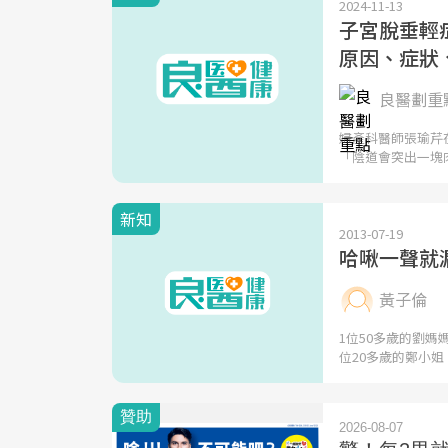
2024-11-13
子宮脫垂輕
原因、症狀
良醫劃重點
婦產科醫師張瑜芹
「陰道會突出一塊
新知
2013-07-19
哈啾一聲就
黃子倫
1位50多歲的劉
位20多歲的鄭小姐