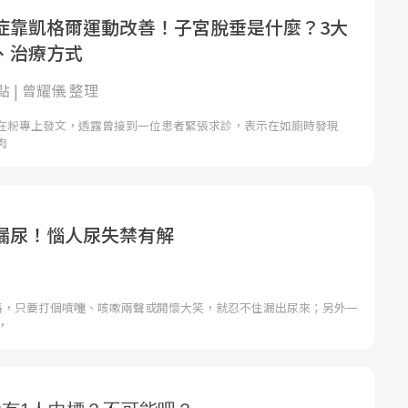
症靠凱格爾運動改善！子宮脫垂是什麼？3大
、治療方式
 | 曾耀儀 整理
在粉專上發文，透露曾接到一位患者緊張求診，表示在如廁時發現
肉
漏尿！惱人尿失禁有解
媽媽，只要打個噴嚏、咳嗽兩聲或開懷大笑，就忍不住漏出尿來；另外一
，