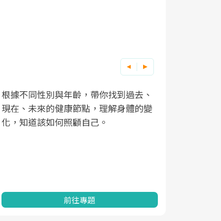
根據不同性別與年齡，帶你找到過去、
因應超高齡
現在、未來的健康節點，理解身體的變
「2025
化，知道該如何照顧自己。
康促進為目
民眾健康的
查、數據分
一起成為台
前往專題