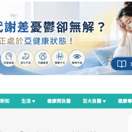
新知
生活
健康問良醫
百大良醫
健康
良醫生活祭
我與健康韌性的距離