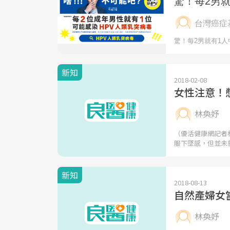
新知
2018-02-08
女性注意！
林奐妤
（優活健康網記者
服下墜感，但並未
新知
2018-08-13
自然產婦女
林奐妤