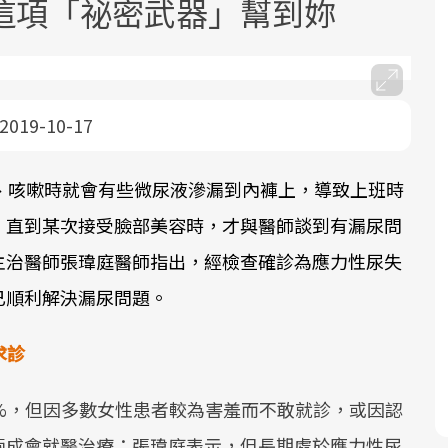
這項「祕密武器」幫到妳
2019-10-17
、咳嗽時就會有些微尿液滲漏到內褲上，導致上班時
面對超高齡社會的浪潮，台灣正在快速
2025年，就到良醫生活祭體驗「一站式
良醫健康網從「換季的身體變化」出
邁向「健康照護」的新時代。隨著國家
健康新生活」，從講座、體驗到運動，
發，透過醫學觀點與日常感受的對話，
，直到某次接受臉部美容時，才與醫師談到有漏尿問
政策如「健康台灣推動委員會」與「長
全面啟動你的健康革命！
建立對亞健康的認知，進而引導實際的
主治醫師張瑋庭醫師指出，經檢查確診為應力性尿失
照3.0」的推進，「預防醫學」已成全民
改善行動。
已順利解決漏尿問題。
關注的核心議題。然而，健檢不只是醫
療院所的服務，更是民眾了解自身健康
求診
狀況、啟動健康管理的重要起點。
前往專題
前往專題
前往專題
%，但因多數女性患者較為害羞而不敢就診，或因認
兩成會就醫治療；張瑋庭表示，但長期處於應力性尿