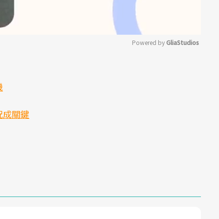
Powered by 
GliaStudios
Mute
機
況成關鍵