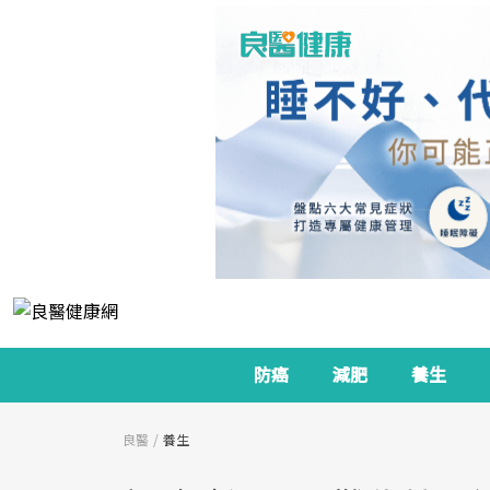
防癌
減肥
養生
良醫
養生