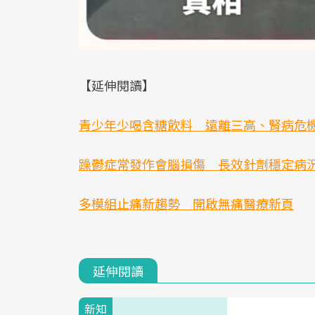
【延伸閱讀】
青少年少喝含糖飲料 遠離三高、腎病危
躁鬱症常發作會腦損傷 長效針劑穩定病
多模組止痛新趨勢 開啟無痛醫療新頁
延伸閱讀
新知