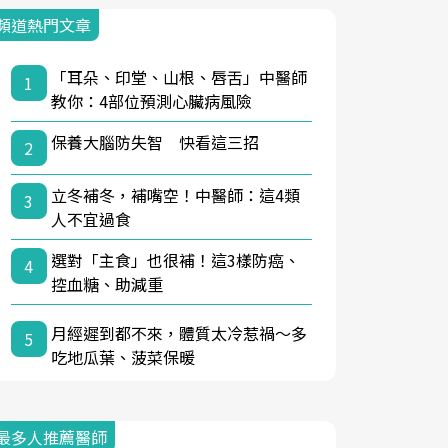
頻道熱門文章
「耳朵、印堂、山根、唇舌」中醫師
1
教你：4部位預測心臟病風險
保養大腦防失智 快看這三招
2
立冬補冬，補嘴空！中醫師：這4類
3
人不宜過食
選對「主食」也很補！這3樣防癌、
4
控血糖、助減重
月經遲到都不來，體質太冷惹禍〜多
5
吃地瓜葉、菠菜保暖
最多人推薦醫師