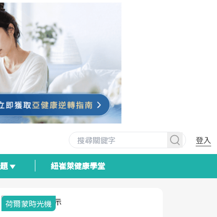
登入
專題
紐崔萊健康學堂
荷爾蒙時光機
2025健檢