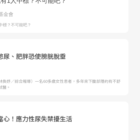
憋尿、肥胖恐使膀胱脫垂
林奐妤／綜合報導）一名60多歲女性患者，多年來下腹部隱約有不舒
就醫。
當心！應力性尿失禁擾生活