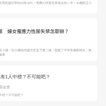
禁的盛行率約20至40％，而應力性尿失禁就占約一半。45歲的王小
尿 婦女罹應力性尿失禁怎麼辦？
族王小姐，在33歲自然產方式生下老二後，經歷了半年多漏尿時光，抱
幾滴