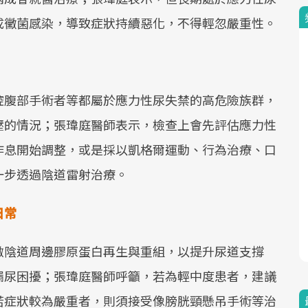
成黴菌感染，導致症狀持續惡化，不得輕忽嚴重性。
腔腹部手術者等都屬於應力性尿失禁的高危險族群，
壓的情況；張瑋庭醫師表示，檢查上會先評估應力性
作息開始調整，或是採以凱格爾運動、行為治療、口
一步透過陰道雷射治療。
日常
激陰道周邊膠原蛋白再生與重組，以提升尿道支撐
漏尿困擾；張瑋庭醫師呼籲，若為輕中度患者，建議
若症狀較為嚴重者，則須接受像膀胱頸懸吊手術等治