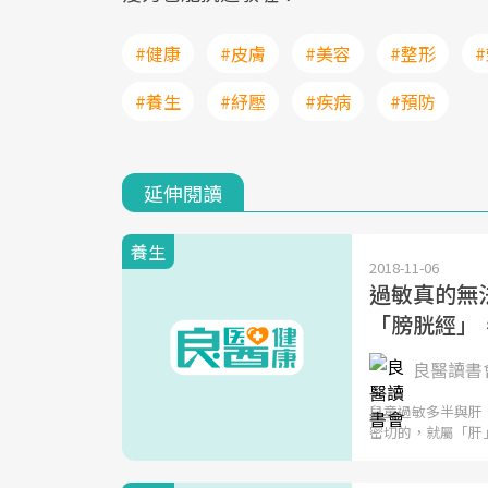
#健康
#皮膚
#美容
#整形
#養生
#紓壓
#疾病
#預防
延伸閱讀
養生
2018-11-06
過敏真的無
「膀胱經」
良醫讀書會
兒童過敏多半與肝
密切的，就屬「肝