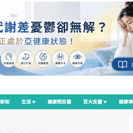
新知
生活
健康問良醫
百大良醫
健康
良醫生活祭
我與健康韌性的距離