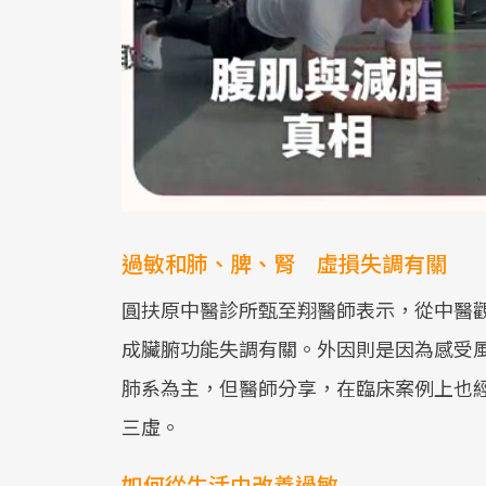
過敏和肺、脾、腎 虛損失調有關
圓扶原中醫診所甄至翔醫師表示，從中醫
成臟腑功能失調有關。外因則是因為感受
肺系為主，但醫師分享，在臨床案例上也
三虛。
如何從生活中改善過敏