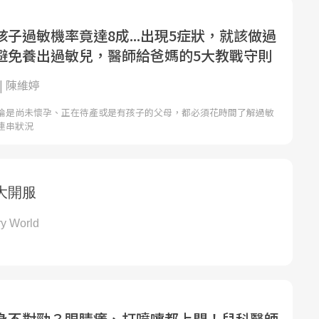
子過敏機率竟達8成...出現5症狀，就該做過
避免養出過敏兒，醫師給爸媽的5大教戰守則
| 陳維婷
論是尚未懷孕、正在待產或是有孩子的父母，都必須花時間了解過敏
連串狀況
身不對勁？眼睛癢、打噴嚏都上門！兒科醫師