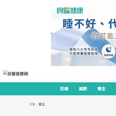
防癌
減肥
養生
良醫
養生