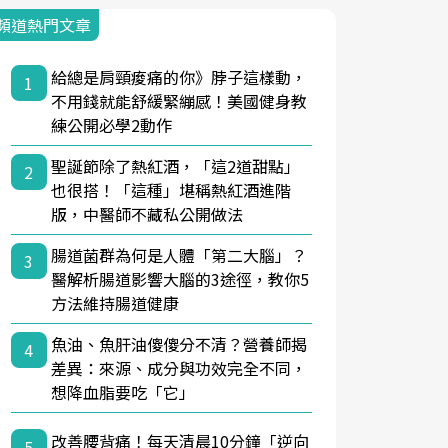
頻道熱門文章
給總是肩頸痠痛的你》脖子這樣動，
1
不用錢就能舒緩緊繃感！美國健身教
練公開必學2動作
聖誕節除了熱紅酒，「這2道甜點」
2
也很搭！「這種」堪稱熱紅酒進階
版，中醫師不藏私公開做法
腸道菌群為何是人體「第二大腦」？
3
醫解析腸道影響大腦的3途徑，教你5
方法維持腸道健康
魚油、魚肝油傻傻分不清？營養師揭
4
差異：來源、成分與功效完全不同，
想降血脂要吃「它」
改善腰背痛！每天清晨10分鐘「逆向
5