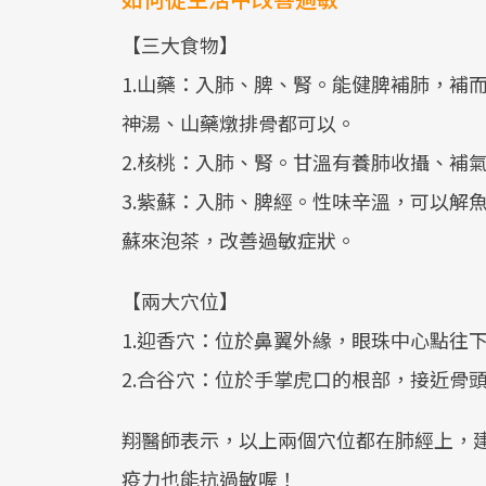
【三大食物】
1.山藥：入肺、脾、腎。能健脾補肺，補
神湯、山藥燉排骨都可以。
2.核桃：入肺、腎。甘溫有養肺收攝、補
3.紫蘇：入肺、脾經。性味辛溫，可以解
蘇來泡茶，改善過敏症狀。
【兩大穴位】
1.迎香穴：位於鼻翼外緣，眼珠中心點往
2.合谷穴：位於手掌虎口的根部，接近骨
翔醫師表示，以上兩個穴位都在肺經上，
疫力也能抗過敏喔！