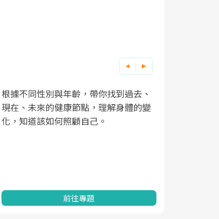
根據不同性別與年齡，帶你找到過去、
因應超高齡
現在、未來的健康節點，理解身體的變
「2025
化，知道該如何照顧自己。
康促進為目
民眾健康的
查、數據分
一起成為台
前往專題