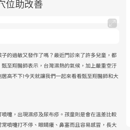
穴位助改善
孩子的過敏又發作了嗎？最近門診來了許多兒童，都
面對超高齡社會的浪潮，台灣正在快速
2025年，就到良醫生活祭體驗「一站式
良醫健康網從「換季的身體變化」出
邁向「健康照護」的新時代。隨著國家
健康新生活」，從講座、體驗到運動，
發，透過醫學觀點與日常感受的對話，
。甄至翔醫師表示，台灣濕熱的氣候，加上嚴重空汙
政策如「健康台灣推動委員會」與「長
全面啟動你的健康革命！
建立對亞健康的認知，進而引導實際的
例居高不下!今天就讓我們一起來看看甄至翔醫師和大
照3.0」的推進，「預防醫學」已成全民
改善行動。
關注的核心議題。然而，健檢不只是醫
療院所的服務，更是民眾了解自身健康
狀況、啟動健康管理的重要起點。
打噴嚏，出現濕疹及尿布疹。孩童則是會在溫差比較
前往專題
前往專題
前往專題
常常噴嚏打不停、眼睛癢、鼻塞而且容易感冒，長大