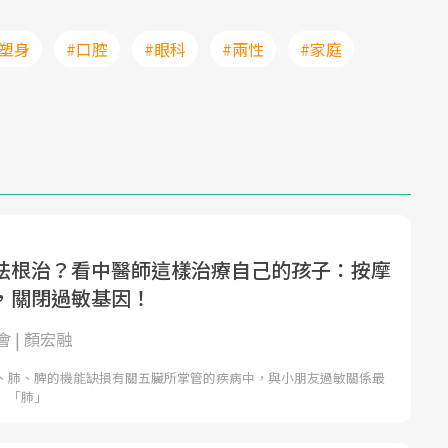
#塑身
#口腔
#眼科
#兩性
#家庭
法根治？看中醫師這樣治療自己的孩子：按摩
，關閉過敏基因！
 | 顏宏融
、肺、脾的機能缺損有關五臟所掌管的疾病中，與小朋友過敏關係最
」「肺」