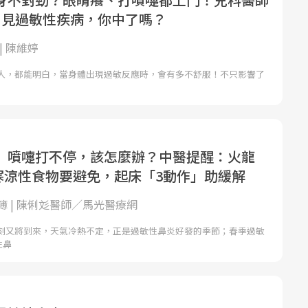
常見過敏性疾病，你中了嗎？
| 陳維婷
人，都能明白，當身體出現過敏反應時，會有多不舒服！不只影響了
」噴嚏打不停，該怎麼辦？中醫提醒：火龍
.寒涼性食物要避免，起床「3動作」助緩解
簿 | 陳俐彣醫師／馬光醫療網
刻又將到來，天氣冷熱不定，正是過敏性鼻炎好發的季節；春季過敏
性鼻