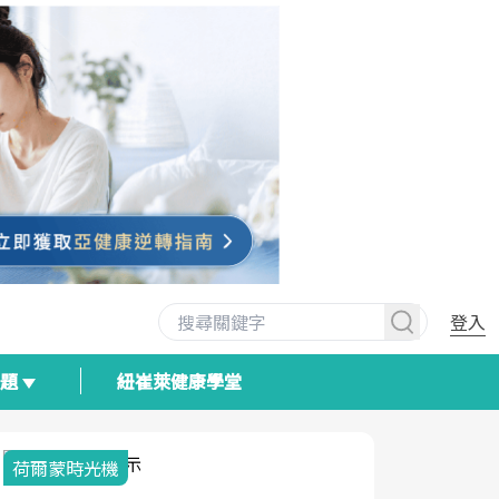
登入
專題
紐崔萊健康學堂
荷爾蒙時光機
2025健檢