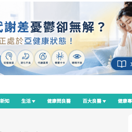
新知
生活
健康問良醫
百大良醫
健康
良醫生活祭
我與健康韌性的距離