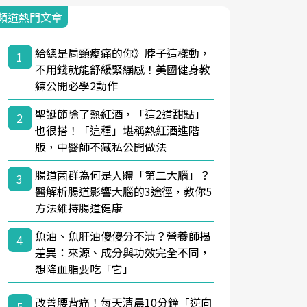
頻道熱門文章
給總是肩頸痠痛的你》脖子這樣動，
1
不用錢就能舒緩緊繃感！美國健身教
練公開必學2動作
聖誕節除了熱紅酒，「這2道甜點」
2
也很搭！「這種」堪稱熱紅酒進階
版，中醫師不藏私公開做法
腸道菌群為何是人體「第二大腦」？
3
醫解析腸道影響大腦的3途徑，教你5
方法維持腸道健康
魚油、魚肝油傻傻分不清？營養師揭
4
差異：來源、成分與功效完全不同，
想降血脂要吃「它」
改善腰背痛！每天清晨10分鐘「逆向
5