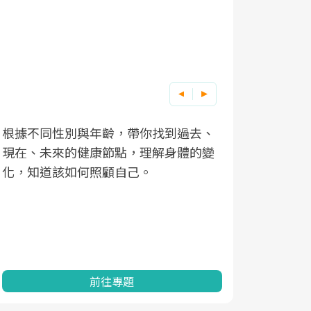
根據不同性別與年齡，帶你找到過去、
因應超高齡
現在、未來的健康節點，理解身體的變
「2025
化，知道該如何照顧自己。
康促進為目
民眾健康的
查、數據分
一起成為台
前往專題