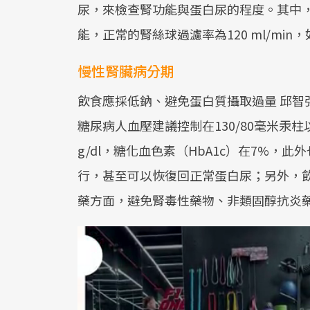
尿，來檢查腎功能與蛋白尿的程度。其中，
能，正常的腎絲球過濾率為120 ml/min
慢性腎臟病分期
飲食應採低鈉、避免蛋白質攝取過量 邱智
糖尿病人血壓建議控制在130/80毫米汞柱
g/dl，糖化血色素（HbA1c）在7%
行，甚至可以恢復回正常蛋白尿；另外，
藥方面，避免腎毒性藥物、非類固醇抗炎