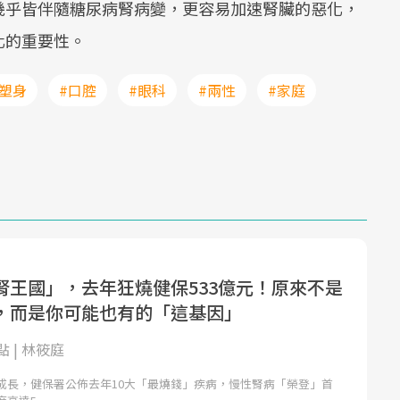
幾乎皆伴隨糖尿病腎病變，更容易加速腎臟的惡化，
化的重要性。
#塑身
#口腔
#眼科
#兩性
#家庭
腎王國」，去年狂燒健保533億元！原來不是
，而是你可能也有的「這基因」
 | 林筱庭
成長，健保署公佈去年10大「最燒錢」疾病，慢性腎病「榮登」首