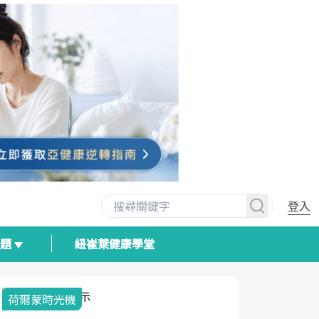
登入
專題
紐崔萊健康學堂
荷爾蒙時光機
2025健檢