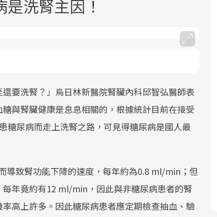
病是洗腎主因！
至還要洗腎？」烏日林新醫院腎臟內科邱智弘醫師表
面對超高齡社會的浪潮，台灣正在快速
2025年，就到良醫生活祭體驗「一站式
良醫健康網從「換季的身體變化」出
邁向「健康照護」的新時代。隨著國家
健康新生活」，從講座、體驗到運動，
發，透過醫學觀點與日常感受的對話，
血糖與腎臟健康是息息相關的，根據統計目前在接受
政策如「健康台灣推動委員會」與「長
全面啟動你的健康革命！
建立對亞健康的認知，進而引導實際的
為罹患糖尿病而走上洗腎之路，可見得糖尿病是國人最
照3.0」的推進，「預防醫學」已成全民
改善行動。
關注的核心議題。然而，健檢不只是醫
療院所的服務，更是民眾了解自身健康
導致腎功能下降的速度，每年約為0.8 ml/min；但
狀況、啟動健康管理的重要起點。
年竟約有12 ml/min，因此與非糖尿病患者的腎
前往專題
前往專題
前往專題
機率高上許多。因此糖尿病患者應定期檢查抽血、驗