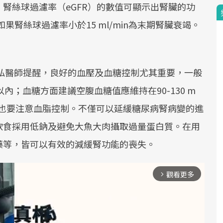
腎絲球過濾率（eGFR）的數值可顯示出腎臟的功
，如果腎絲球過濾率小於15 ml/min為末期腎臟衰竭。
弘醫師提醒，良好的血壓及血糖控制尤其重要，一般
以內；血糖方面建議空腹血糖值應維持在90-130 m
，此外也要注意血脂控制。不僅可以延緩糖尿病腎病變的進
飲食採用低鈉及避免大魚大肉攝取過量蛋白質。在用
藥等，皆可以有效的減緩腎功能的喪失。
觀看更多
arrow_forward_ios