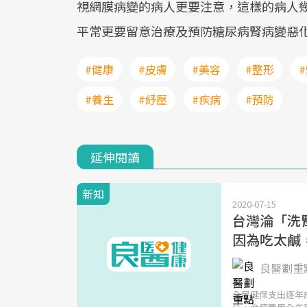
視網膜病變的病人更要注意，這樣的病人
平常更要留意治療及預防糖尿病腎病變惡
#健康
#皮膚
#美容
#整形
#養生
#紓壓
#疾病
#預防
延伸閱讀
新知
2020-07-15
台灣淪「洗
因為吃太鹹
良醫劃重點
全民健保支出逐年