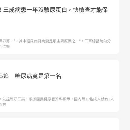
！三成病患一年沒驗尿蛋白，快檢查才能保
世界第一¹，其中糖尿病腎病變是最主要原因之一²。三軍總醫院內分
乙仁醫
追追 糖尿病竟是第一名
，先控制好三高！根據國民健康署資料顯示，國內每10名成人就有1人
而末