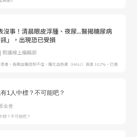
度高達5
表沒事！清晨眼皮浮腫、夜尿...醫揭糖尿病
警訊」，出現恐已受損
| 照護線上編輯部
尿病患者，長期血糖控制不佳，糖化血色素（HA1c）高達 10.2%，已進