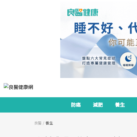
防癌
減肥
養生
良醫
養生