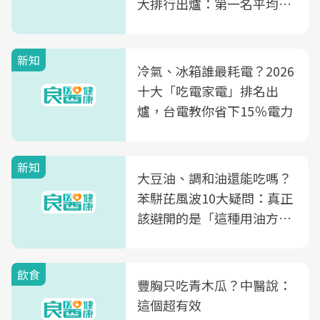
大排行出爐：第一名平均一
片不到50元
新知
冷氣、冰箱誰最耗電？2026
十大「吃電家電」排名出
爐，台電教你省下15％電力
新知
大豆油、調和油還能吃嗎？
苯駢芘風波10大疑問：真正
該避開的是「這種用油方
式」
飲食
豐胸只吃青木瓜？中醫說：
這個超有效