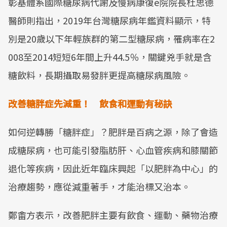
彰基體系國際糖尿病代謝及慢病康復e院院長杜思德
Mute
醫師則指出，2019年台灣糖尿病年鑑資料顯示，特
別是20歲以下年輕族群的第二型糖尿病，罹病率在2
008至2014短短6年間上升44.5％，關鍵兇手就是含
糖飲料，長期攝取易發胖更提高糖尿病風險。
改善糖胖症先減重！ 飲食和運動有秘訣
如何逆轉勝「糖胖症」？肥胖是百病之源，除了會造
成糖尿病，也可能引發脂肪肝、心血管疾病和膝關節
退化等疾病，因此近年臨床興起「以肥胖為中心」的
治療趨勢，應從減重著手，才能治標又治本。
鄭畬方表示，改善肥胖主要有飲食、運動、藥物治療