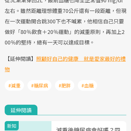
從5L漸漸穿回2L，飯前血糖也降至正常值90 mg/dl
左右。雖然距離理想體重70公斤還有一段距離，但現
在一次運動開合跳300下也不喊累，他相信自己只要
做好「80％飲食＋20％運動」的減重原則，再加上2
00％的堅持，總有一天可以達成目標。
【延伸閱讀】
照顧好自己的健康 就是愛家最好的禮
物
#減重
#糖尿病
#肥胖
#血糖
延伸閱讀
新知
減重後糖尿病會好嗎？四