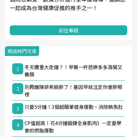
一起成為台灣健康促進的推手之一！
前往專題
頻道熱門文章
冬天體重大走鐘？！早餐一杯芭樂多多清腸又
1
養顏
別再嫌陳妍希臉胖了！基因早就注定你會胖哪
2
裡
只要5分鐘！3個超簡單健身運動，消除鮪魚肚
3
CP值超高！花4分鐘鍛鍊全身肌肉》一定要學
4
會的燃脂運動