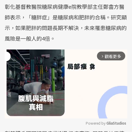
彰化基督教醫院糖尿病健康e院教學部主任鄭畬方醫
師表示，「糖胖症」是糖尿病和肥胖的合稱。研究顯
示，如果肥胖的問題長期不解決，未來罹患糖尿病的
風險是一般人的4倍。
觀看更多
arrow_forward_ios
Powered by 
GliaStudios