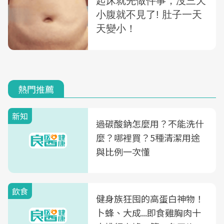
熱門推薦
新知
過碳酸鈉怎麼用？不能洗什
麼？哪裡買？5種清潔用途
與比例一次懂
飲食
健身族狂囤的高蛋白神物！
卜蜂、大成...即食雞胸肉十