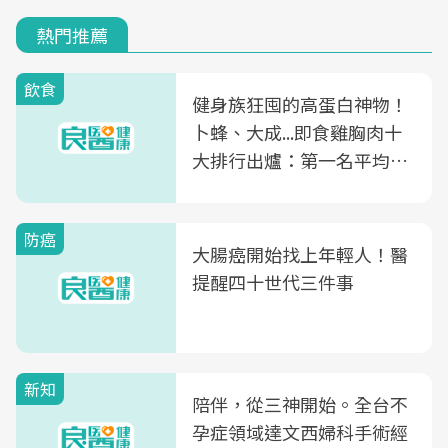
熱門推薦
飲食
健身族狂囤的高蛋白神物！
卜蜂、大成...即食雞胸肉十
大排行出爐：第一名平均一
片不到50元
防癌
大腸癌開始找上年輕人！醫
提醒四十世代三件事
新知
陪伴，從三神開始。全台不
孕症領域達文西婦科手術經