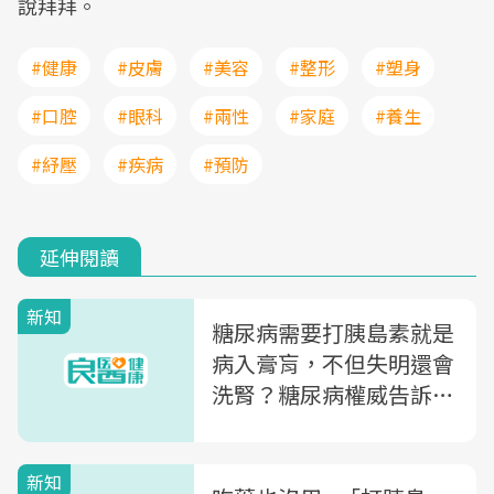
說拜拜。
#健康
#皮膚
#美容
#整形
#塑身
#口腔
#眼科
#兩性
#家庭
#養生
#紓壓
#疾病
#預防
延伸閱讀
新知
糖尿病需要打胰島素就是
病入膏肓，不但失明還會
洗腎？糖尿病權威告訴
你，謠言錯得有多離譜
新知