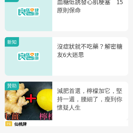
血糖低誘發心肌梗塞 15
原則保命
新知
沒症狀就不吃藥？解密糖
友6大迷思