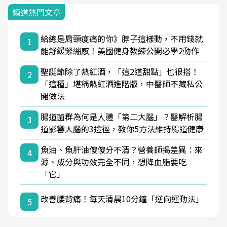
頻道熱門文章
給總是肩頸痠痛的你》脖子這樣動，不用錢就
1
能舒緩緊繃感！美國健身教練公開必學2動作
聖誕節除了熱紅酒，「這2道甜點」也很搭！
2
「這種」堪稱熱紅酒進階版，中醫師不藏私公
開做法
腸道菌群為何是人體「第二大腦」？醫解析腸
3
道影響大腦的3途徑，教你5方法維持腸道健康
魚油、魚肝油傻傻分不清？營養師揭差異：來
4
源、成分與功效完全不同，想降血脂要吃
「它」
改善腰背痛！每天清晨10分鐘「逆向運動法」
5