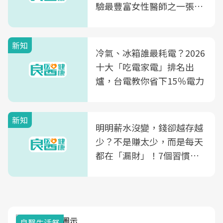
驗最豐富女性醫師之一張永
玲領軍，打造全台首創「生
殖銀行概念形象館」，攜手
新知
光田醫院建構360度女性健
冷氣、冰箱誰最耗電？2026
康照護生態圈
十大「吃電家電」排名出
爐，台電教你省下15％電力
新知
明明薪水沒變，錢卻越存越
少？不是賺太少，而是每天
都在「漏財」！7個習慣一
次看
良醫生活祭