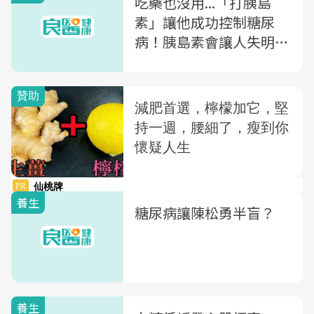
吃藥也沒用...「打胰島
素」讓他成功控制糖尿
病！胰島素會讓人失明又
洗腎？衛教師破解迷思
養生
糖尿病讓陳松勇半盲？
養生