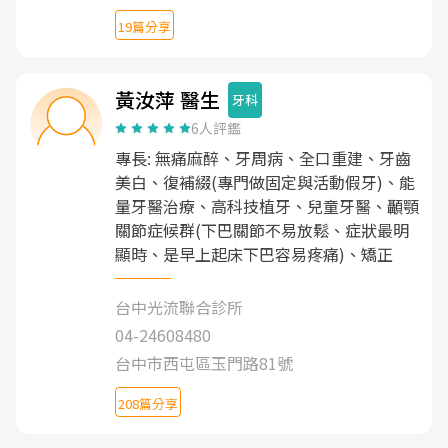
19篇分享
黃汝萍 醫生
牙科
6人評鑑
專長: 無痛麻醉、牙周病、全口重建、牙齒
美白、復補綴(專門做固定與活動假牙)、能
量牙醫治療、高科技植牙、兒童牙醫、顳顎
關節症候群(下巴關節不易放鬆、症狀最明
顯時、是早上起床下巴容易疼痛)、矯正
台中光流聯合診所
04-24608480
台中市西屯區玉門路81號
208篇分享