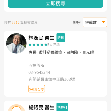
立即搜尋
排序
共有
5512
篇搜尋結果
林逸民 醫生
眼科
5人評鑑
專長: 眼科疑難雜症、白內障、青光眼
五福診所
03-9542344
宜蘭縣羅東鎮中正路108號
542篇分享
楊紹民 醫生
精神科