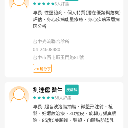
6人評鑑
專長: 性靈諮商、個人特質(潛在優勢與危機)
評估、身心疾病能量療癒、身心疾病深層病
因分析
台中光流聯合診所
04-24608480
台中市西屯區玉門路81號
291篇分享
劉達儒 醫生
皮膚科
58人評鑑
專長: 超音波溶脂抽脂、微整形注射、植
髮、妊娠紋治療、3D拉皮、旋轉刀狐臭根
除、85度C美腿術、豐頰、自體脂肪隆乳