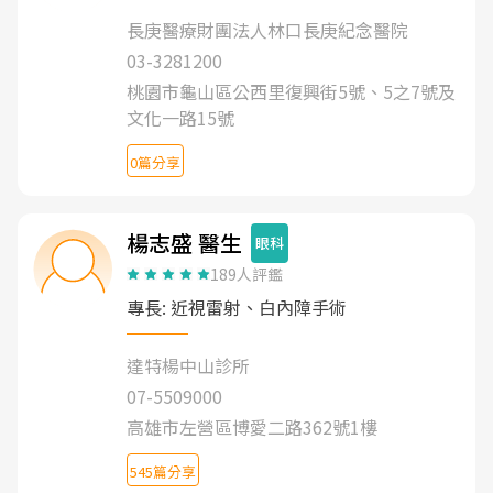
長庚醫療財團法人林口長庚紀念醫院
03-3281200
桃園市龜山區公西里復興街5號、5之7號及
文化一路15號
0篇分享
楊志盛 醫生
眼科
189人評鑑
專長: 近視雷射、白內障手術
達特楊中山診所
07-5509000
高雄市左營區博愛二路362號1樓
545篇分享