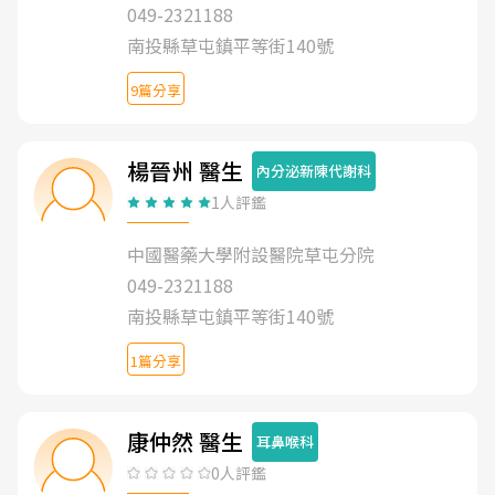
049-2321188
南投縣草屯鎮平等街140號
9篇分享
楊晉州 醫生
內分泌新陳代謝科
1人評鑑
中國醫藥大學附設醫院草屯分院
049-2321188
南投縣草屯鎮平等街140號
1篇分享
康仲然 醫生
耳鼻喉科
0人評鑑