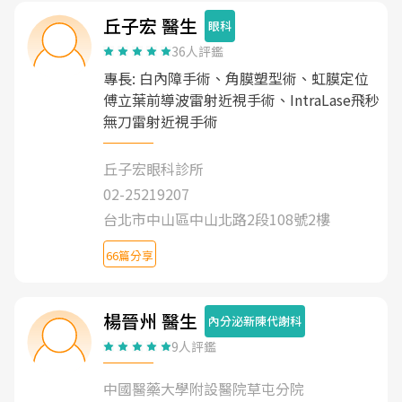
丘子宏 醫生
眼科
36人評鑑
專長: 白內障手術、角膜塑型術、虹膜定位
傅立葉前導波雷射近視手術、IntraLase飛秒
無刀雷射近視手術
丘子宏眼科診所
02-25219207
台北市中山區中山北路2段108號2樓
66篇分享
楊晉州 醫生
內分泌新陳代謝科
9人評鑑
中國醫藥大學附設醫院草屯分院