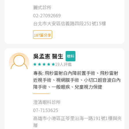
麗式診所
02-27092669
台北市大安區信義路四段251號15樓
187篇分享
吳孟憲 醫生
眼科
19人評鑑
專長: 飛秒雷射白內障前置手術、飛秒雷射
近視手術、視網膜手術、小切口超音波白內
障手術、一般眼疾、兒童視力保健
澄清眼科診所
07-7153625
高雄市小港區正苓里沿海一路191號1樓與夾
層