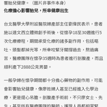
響胎兒健康。（圖片非事件本身）
化療擔心影響胎兒，所幸健康出生
台北醫學大學附設醫院婦產部主任劉偉民表示，患者
施以達文西立體微創手術後，從懷孕18至30週進行5
次化療療程，期間承受化療的諸多副作用，包括嘔
吐、頭髮都掉光等，所幸咬緊牙關撐過去，熬過痛
苦，醫療團隊在懷孕35週時為患者進行剖腹產，而且
順利產下2888公克男嬰。
一般孕婦在懷孕期間都十分擔心藥物的副作用，可能
會影響胎兒健康，像廖姓婦人甚至已經進入化學治
療，更是提心吊膽。剖腹產手術前，不只廖女士、先
生，甚至所有醫療團隊的醫師、護理人員都相當緊