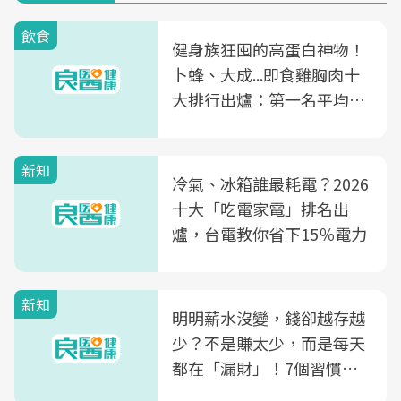
飲食
健身族狂囤的高蛋白神物！
卜蜂、大成...即食雞胸肉十
大排行出爐：第一名平均一
片不到50元
新知
冷氣、冰箱誰最耗電？2026
十大「吃電家電」排名出
爐，台電教你省下15％電力
新知
明明薪水沒變，錢卻越存越
少？不是賺太少，而是每天
都在「漏財」！7個習慣一
次看