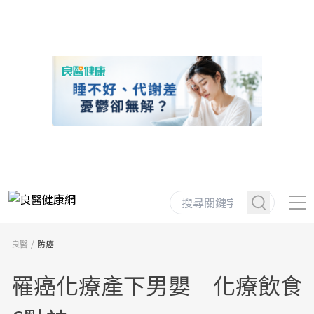
良醫
防癌
罹癌化療產下男嬰 化療飲食