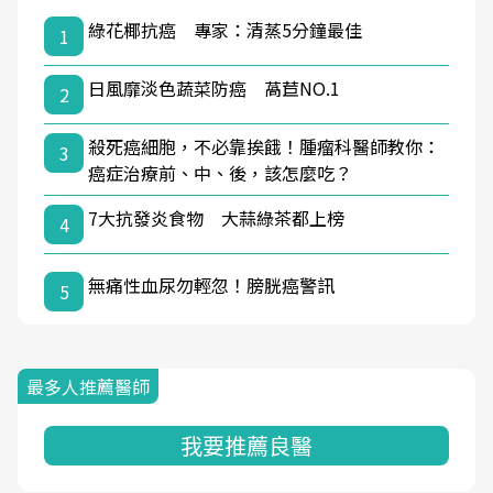
綠花椰抗癌 專家：清蒸5分鐘最佳
1
日風靡淡色蔬菜防癌 萵苣NO.1
2
殺死癌細胞，不必靠挨餓！腫瘤科醫師教你：
3
癌症治療前、中、後，該怎麼吃？
7大抗發炎食物 大蒜綠茶都上榜
4
無痛性血尿勿輕忽！膀胱癌警訊
5
最多人推薦醫師
我要推薦良醫