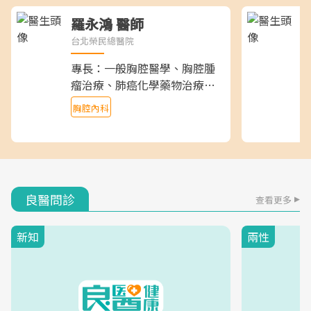
羅永鴻 醫師
台北榮民總醫院
彰
專長：一般胸腔醫學、胸腔腫
瘤治療、肺癌化學藥物治療、
標靶治療、免疫治療
胸腔內科
良醫問診
查看更多
新知
兩性