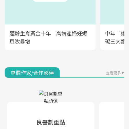
適齡生育黃金十年 高齡產婦妊娠
中年「雄
風險暴增
礙三大類
專欄作家/合作夥伴
查看更多
良醫劃重點