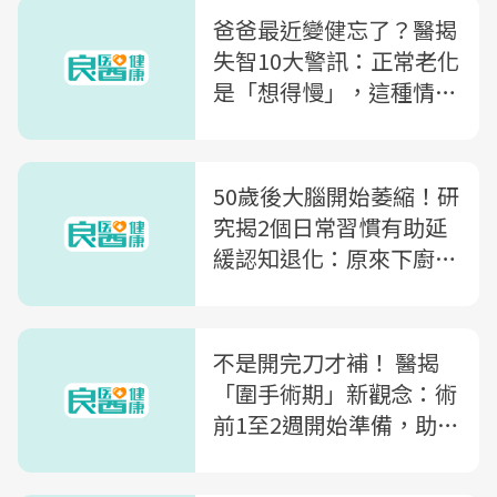
爸爸最近變健忘了？醫揭
失智10大警訊：正常老化
是「想得慢」，這種情況
要小心
50歲後大腦開始萎縮！研
究揭2個日常習慣有助延
緩認知退化：原來下廚也
可以
不是開完刀才補！ 醫揭
「圍手術期」新觀念：術
前1至2週開始準備，助降
低風險、加速康復