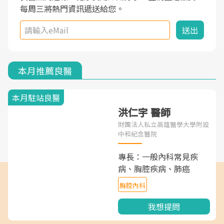
每周三將熱門資訊遞送給您。
主任除了打針超厲害,還會一直交代要改善姿勢跟好
好做運動,看診態度親切溫暖,真的是不可多得的良醫,
送出
大力推荐!
本月推薦良醫
本月駐站良醫
洪仁宇 醫師
財團法人私立高雄醫學大學附設
中和紀念醫院
專長：一般內科常見疾
病、胸腔疾病、肺癌
胸腔內科
我想提問