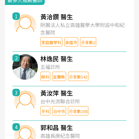
最多人推薦醫師
黃洽鑽 醫生
1
財團法人私立高雄醫學大學附設中和紀
念醫院
家庭醫學科
高雄市
分享數2
林逸民 醫生
2
五福診所
眼科
宜蘭縣
分享數542
黃汝萍 醫生
3
台中光流聯合診所
牙科
台中市
分享數208
郭和昌 醫生
4
高雄長庚紀念醫院