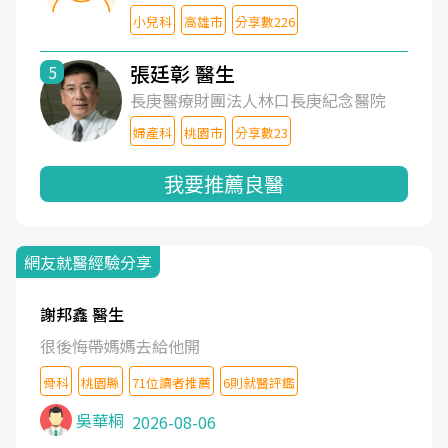
小兒科
高雄市
分享數226
張廷彰 醫生
5
長庚醫療財團法人林口長庚紀念醫院
婦產科
桃園市
分享數23
我要推薦良醫
網友就醫經驗分享
謝邦鑫 醫生
很後悔帶媽媽去給他開
骨科
桃園縣
71位讀者推薦
6則就醫評鑑
吳華桐
2026-08-06