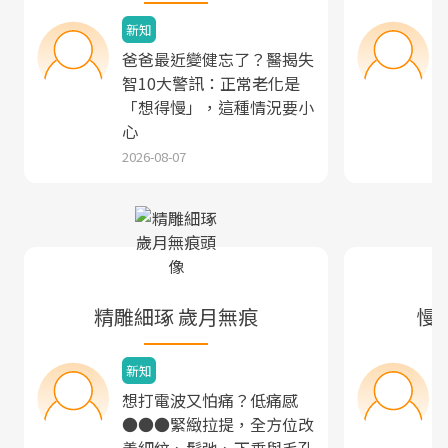
新知
爸爸最近變健忘了？醫揭失
智10大警訊：正常老化是
「想得慢」，這種情況要小
心
2026-08-07
精雕細琢 歲月無痕
慢
新知
想打電波又怕痛？低痛感
●●●緊緻拉提，全方位改
善細紋、鬆弛、下垂與毛孔