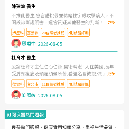
陳建翰 醫生
不推此醫生 會言語挑釁並情緒性字眼攻擊病人，不
開設診斷證明書，還會質疑其他醫生的判斷！
更多
婦產科
嘉義縣
20位讀者推薦
2則就醫評鑑
殷迺中
2026-08-05
杜育才 醫生
感謝杜育才主任仁心仁術,醫術精湛! 人住美國,長年
受肩頸痠痛及頭痛頭暈所苦,看遍名醫教授,做了各種
更多
檢查,也嘗試過西醫打針,中醫針灸及物理徒手治療都
復健科
台北市
11位讀者推薦
7則就醫評鑑
沒有用,後來連吃到嗎啡類止痛藥都效果有限,只是壓
症狀,沒多久就痛起來,多年失眠嚴重影響生活品質.
劉淑媛
2026-08-05
台灣親友介紹忠孝醫院杜育才主任是頸頭症候群專
家,上網搜尋杜主任相關文章新聞跟網路評價之後,下
訂閱良醫熱門週報
定決心飛回台北找杜醫師診治. 杜主任的乾針跟增生
治療真的很厲害,第一次乾針就覺得整個肩頸鬆開,回
良醫熱門週報，健康實用知識分享、重視生活品質，
家特別好睡,經過幾次治療,長年頑疾已經好了大半,杜