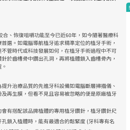
建咬合、恢復咀嚼功能至今已近60年，如今隨著醫療科
療首選。如電腦導航植牙追求精準定位的植牙手術，
但不管時代或科技發展如何，在植牙手術過程中不可
鑽針於齒槽骨中鑽出孔洞，再將植體鎖入齒槽骨內，
程。
為提升治療品質的先進牙科設備如電腦斷層掃描儀、
粉及再生膜，但看不見且容易被忽略的便是原廠植牙
均會有搭配該品牌植體的專用植牙鑽針，植牙鑽針尺
孔鎖入植體時，能有最適合的鬆緊度 (牙科專有名