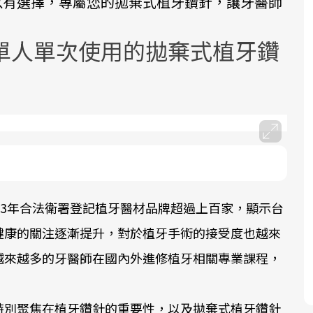
以有選擇，專屬您的拋棄式植牙鑽針，讓牙醫師
單人單次使用的拋棄式植牙鑽
面對超高齡社會的浪潮，台灣正在快速
邁向「健康照護」的新時代。隨著國家
政策如「健康台灣推動委員會」與「長
照3.0」的推進，「預防醫學」已成全民
23年合法衛署登記植牙醫材品牌超過上百家，顯示台
關注的核心議題。然而，健檢不只是醫
療院所的服務，更是民眾了解自身健康
健康的關注逐漸提升，對於植牙手術的接受度也越來
狀況、啟動健康管理的重要起點。
越來越多的牙醫師在國內外進修植牙相關專業課程，
前往專題
特別聚焦在植牙鑽針的重要性，以及拋棄式植牙鑽針