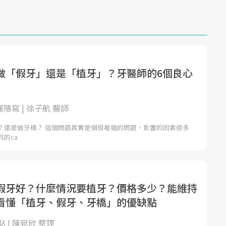
做「假牙」還是「植牙」？牙醫師的6個良心
醫隨寫 | 徐子航 醫師
？還是做牙橋？ 這個問題其實是個很複雜的問題，影響的因素很多
的ca
假牙好？什麼情況要植牙？價格多少？能維持
看懂「植牙、假牙、牙橋」的優缺點
 | 陳宛欣 整理