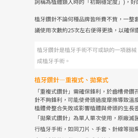
詞稱為植體鎖入時的「初期穩定度」)，好
植牙鑽針不論何種品牌皆所費不貲，一整
議使用次數約25次左右便得更換，以確保
植牙鑽針是植牙手術不可或缺的一項器械
成植牙手術。
植牙鑽針—重複式、拋棄式
「重複式鑽針」需確保鋒利，於齒槽骨鑽
針不夠鋒利，可能使骨頭過度摩擦導致溫度
植體骨整合失敗或影響植體與骨頭的生長
「拋棄式鑽針」為單人單次使用，原廠滅菌
行植牙手術，如同刀片、手套、針線等拋