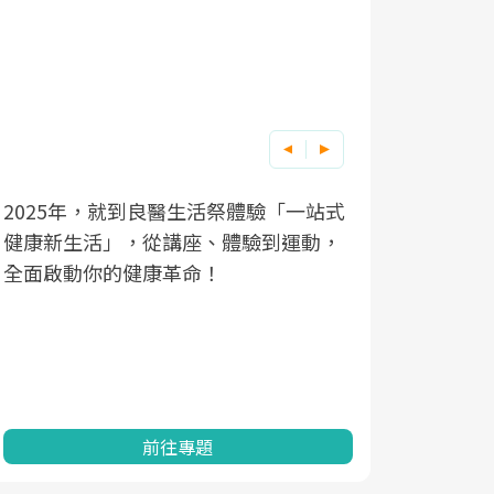
2025年，就到良醫生活祭體驗「一站式
良醫健康網
根據不同性
因應超高齡
健康新生活」，從講座、體驗到運動，
發，透過醫
現在、未來
「2025
全面啟動你的健康革命！
建立對亞健
化，知道該
康促進為目
改善行動。
民眾健康的
查、數據分
一起成為台
前往專題