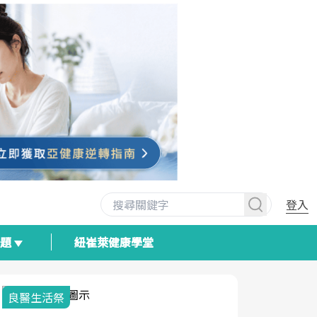
登入
專題
紐崔萊健康學堂
良醫生活祭
我與健康韌
荷爾蒙時光
2025健檢