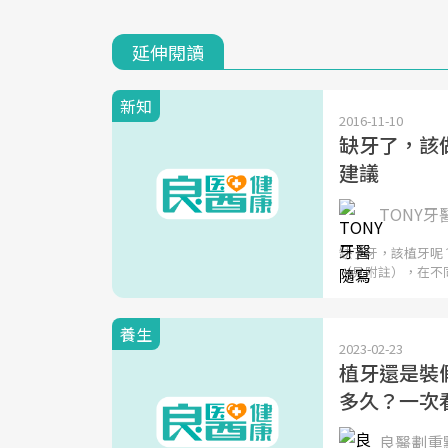
延伸閱讀
新知
2016-11-10
缺牙了，該
建議
TONY牙
缺了牙，該植牙呢
（見附註），在不同
養生
2023-02-23
植牙還是裝
多久？一次
良醫劃重點