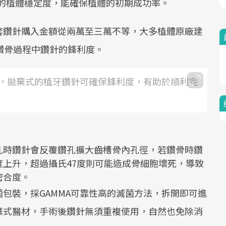
的植體穩定度，能確保植體的初期成功率。
套鑽針購入金額從兩萬至三萬不等，大多植體原廠建
鑽骨過程中鑽針的鋒利度。
，拋棄式的植牙鑽針可確保鋒利度，有助於順利完
孔時鑽針會反覆鑽孔擴大齒槽骨內孔徑，若鑽骨時鑽
上升，超過攝氏47度則可能造成骨細胞壞死，導致
密合度。
包裝，採GAMMA可靠性高的滅菌方法，拆開即可進
棄式醫材，手術後鑽針無須重複使用，自然也免除消