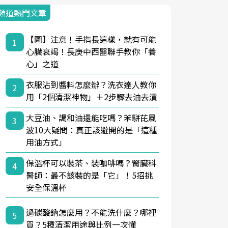
頻道熱門文章
【圖】注意！手指長這樣，就有可能
1
心臟衰竭！長庚中西醫聯手教你「養
心」之道
衣服沾到醬料怎麼辦？洗衣達人教你
2
用「2個清潔神物」＋2步驟去油去漬
大豆油、調和油還能吃嗎？苯駢芘風
3
波10大疑問：真正該避開的是「這種
用油方式」
保溫杯可以裝茶、裝咖啡嗎？腎臟科
4
醫師：最不該裝的是「它」！5招挑
安全保溫杯
過碳酸鈉怎麼用？不能洗什麼？哪裡
5
買？5種清潔用途與比例一次懂