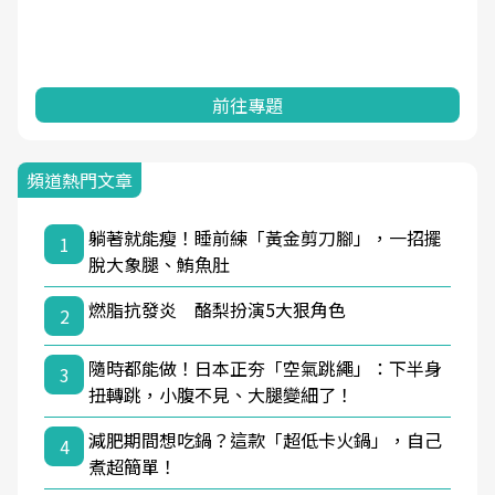
前往專題
頻道熱門文章
躺著就能瘦！睡前練「黃金剪刀腳」，一招擺
1
脫大象腿、鮪魚肚
燃脂抗發炎 酪梨扮演5大狠角色
2
隨時都能做！日本正夯「空氣跳繩」：下半身
3
扭轉跳，小腹不見、大腿變細了！
減肥期間想吃鍋？這款「超低卡火鍋」，自己
4
煮超簡單！