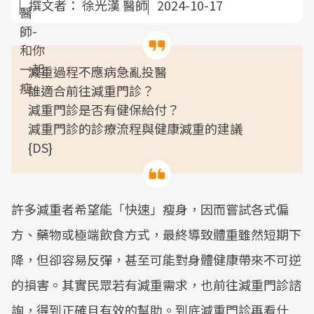
撰文者：
徐光漢 醫師
2024-10-17
減重過程不應病急亂投醫
誰適合前往減重門診？
減重門診是否有健保給付？
減重門診的診療流程與健康減重的建議
{DS}
許多減重者希望能「快速」瘦身，因而嘗試各式偏
方、藥物或極端飲食方式，最終導致體重雖然短期下
降，但卻容易反彈，甚至可能對身體健康帶來不可逆
的損害。其實民眾若有減重需求，也前往減重門診諮
詢，得到正確且有效的幫助。到底減重門診再看什