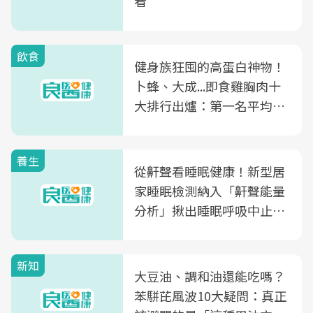
看
飲食
健身族狂囤的高蛋白神物！
卜蜂、大成...即食雞胸肉十
大排行出爐：第一名平均一
片不到50元
養生
從鼾聲看睡眠健康！新型居
家睡眠檢測納入「鼾聲能量
分析」揪出睡眠呼吸中止症
風險
新知
大豆油、調和油還能吃嗎？
苯駢芘風波10大疑問：真正