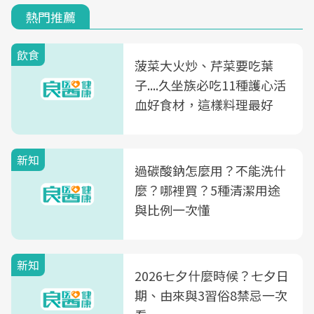
熱門推薦
飲食
菠菜大火炒、芹菜要吃葉
子....久坐族必吃11種護心活
血好食材，這樣料理最好
新知
過碳酸鈉怎麼用？不能洗什
麼？哪裡買？5種清潔用途
與比例一次懂
新知
2026七夕什麼時候？七夕日
期、由來與3習俗8禁忌一次