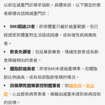
以前往減重門診尋求協助。具體來說，以下類型的患
者都適合諮詢減重門診：
BMI超過25者
：即使體重只屬於過重範圍，但已
經感受到體重對生活造成困擾，或有慢性疾病風險
者。
飲食失調者
：包括暴飲暴食、情緒性飲食或有飲
食障礙傾向的患者。
體脂肪過高者
：即使BMI未達過重標準，但體脂
肪比例過高，或有局部脂肪堆積的情況。
因健康問題需要控制體重者
：如
糖尿病
、
高血
壓
、心血管疾病等患者，需藉由減重來達到疾病控制
的目標。