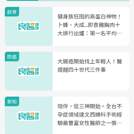
飲食
健身族狂囤的高蛋白神物！
卜蜂、大成...即食雞胸肉十
大排行出爐：第一名平均一
片不到50元
防癌
大腸癌開始找上年輕人！醫
提醒四十世代三件事
新知
陪伴，從三神開始。全台不
孕症領域達文西婦科手術經
驗最豐富女性醫師之一張永
玲領軍，打造全台首創「生