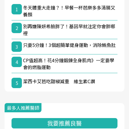
冬天體重大走鐘？！早餐一杯芭樂多多清腸又
1
養顏
別再嫌陳妍希臉胖了！基因早就注定你會胖哪
2
裡
只要5分鐘！3個超簡單健身運動，消除鮪魚肚
3
CP值超高！花4分鐘鍛鍊全身肌肉》一定要學
4
會的燃脂運動
潔西卡艾芭吃甜椒減重 維生素C讚
5
最多人推薦醫師
我要推薦良醫