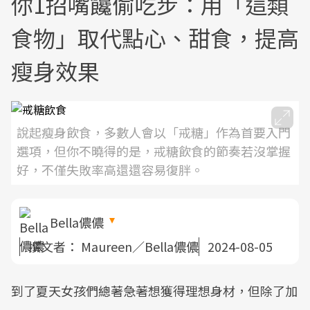
你1招嘴饞偷吃步：用「這類
食物」取代點心、甜食，提高
瘦身效果
說起瘦身飲食，多數人會以「戒糖」作為首要入門
選項，但你不曉得的是，戒糖飲食的節奏若沒掌握
好，不僅失敗率高還還容易復胖。
Bella儂儂
撰文者：
Maureen／Bella儂儂
2024-08-05
到了夏天女孩們總著急著想獲得理想身材，但除了加