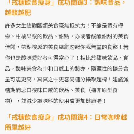
「戒糖飲食瘦身」成功關鍵3：調味食品，
越酸越肥
許多女生總對酸類美食毫無抵抗力！不論是帶有檸
檬、柑橘果酸的飲品、甜點，亦或者酸酸甜甜的美食
佳餚，帶點酸感的美食總能勾起你我無盡的食慾！若
你也是酸味愛好者可得當心了！相比於甜味飲品、食
品，酸味美食為中和口感上的酸亦，隱藏性的糖分含
量可能更高，冥冥之中更容易糖分攝取超標！建議減
糖期間忌口酸味口感的飲品、美食（指非原型食
物），並減少調味料的使用會更加健康喔！
「戒糖飲食瘦身」成功關鍵4：日常咖啡越
簡單越好