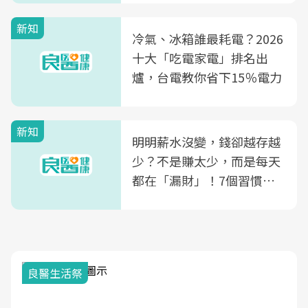
殖銀行概念形象館」，攜手
新知
光田醫院建構360度女性健
冷氣、冰箱誰最耗電？2026
康照護生態圈
十大「吃電家電」排名出
爐，台電教你省下15％電力
新知
明明薪水沒變，錢卻越存越
少？不是賺太少，而是每天
都在「漏財」！7個習慣一
次看
良醫生活祭