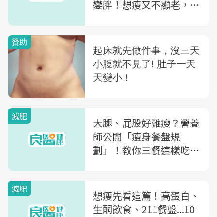
變胖！想瘦又不顯老，日
專家教你自製「這飲料」
增加飽足感
減肥
大腿、屁股好難瘦？營養
師公開「瘦身餐盤規
劃」！教你三餐這樣吃，
重現好體態
減肥
想瘦先看這篇！高蛋白、
生酮飲食、211餐盤...10