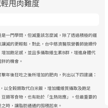
減輕甩肉難度
重是一門學問，但減重該怎麼減，除了透過積極的運
以讓減的更輕鬆，對此，台中慈濟醫院營養師施姍伶
面對超高齡社會的浪潮，台灣正在快速
2025年，就到良醫生活祭體驗「一站式
良醫健康網從「換季的身體變化」出
，增加飽足感，並且多攝取維生素B群，增進身體代
邁向「健康照護」的新時代。隨著國家
健康新生活」，從講座、體驗到運動，
發，透過醫學觀點與日常感受的對話，
政策如「健康台灣推動委員會」與「長
全面啟動你的健康革命！
建立對亞健康的認知，進而引導實際的
增胖的機會。
照3.0」的推進，「預防醫學」已成全民
改善行動。
關注的核心議題。然而，健檢不只是醫
打擊年後狂吃之後所增加的肥肉，列出以下四建議：
療院所的服務，更是民眾了解自身健康
狀況、啟動健康管理的重要起點。
量，以全榖類取代白米飯，增加纖維質攝取及飽足
、豆類等食物，也有助於「生熱效應」。但最重要的
前往專題
前往專題
前往專題
差之時，讓脂肪通通的囤積起來。