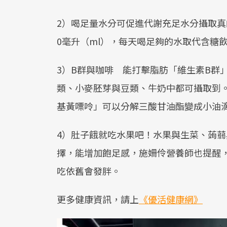
2）喝足量水分可促進代謝充足水分攝取真
0毫升（ml），每天喝足夠的水取代含糖
3）B群與咖啡 能打擊脂肪「維生素B群
類、小麥胚芽與豆類、牛奶中都可攝取到
基黃嘌呤」可以分解三酸甘油酯變成小油
4）肚子餓就吃水果吧！水果與生菜、蒟
擇，能增加飽足感，施姍伶營養師也提醒
吃依舊會發胖。
更多健康資訊，請上
《優活健康網》