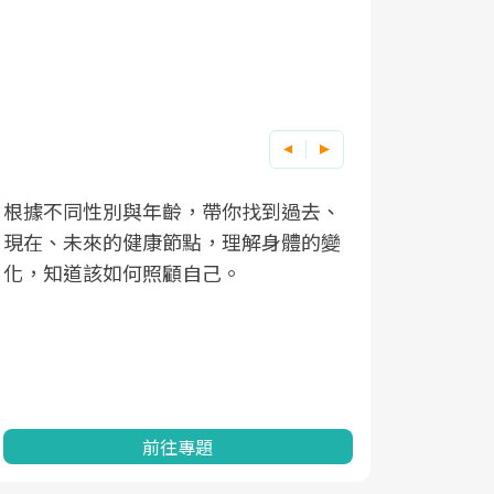
根據不同性別與年齡，帶你找到過去、
因應超高齡
現在、未來的健康節點，理解身體的變
「2025
化，知道該如何照顧自己。
康促進為目
民眾健康的
查、數據分
一起成為台
前往專題