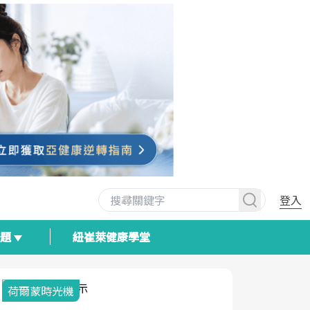
登入
專題
紐崔萊健康學堂
荷爾蒙時光機
2025健檢