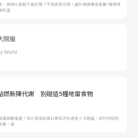
食，搞得什麼都不能吃嗎？不用那麼可憐！國外健康專家推薦7種常見
餐吃蛋
點燃新陳代謝 別碰這5種地雷食物
減重困難重重？為什麼很認真計算每天吃進多少卡路里，卻仍然控制
其實，減