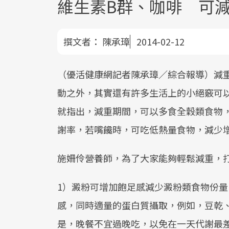
維生素B群、咖啡 可
撰文者：
陳承璋
2014-02-12
（優活健康網記者陳承璋／綜合報導）減
動之外，其實還有許多生活上的小絕竅可
就指出，減重期間，可以多食全穀類食物
謝率，若嘴饞時，可吃低熱量食物，減少
施姍伶營養師，為了大家能夠輕鬆減重，
1）澱粉可增加飽足感減少澱粉類食物份
感，同時適量的蛋白質攝取，例如，豆乾
是，晚餐不宜過晚吃，以免在一天代謝最