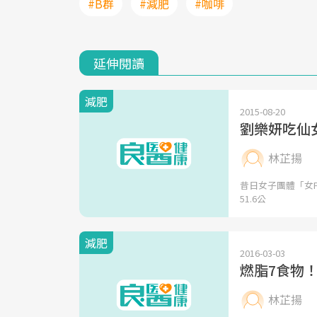
#B群
#減肥
#咖啡
延伸閱讀
減肥
2015-08-20
劉樂妍吃仙
林芷揚
昔日女子團體「女F4
51.6公
減肥
2016-03-03
燃脂7食物
林芷揚