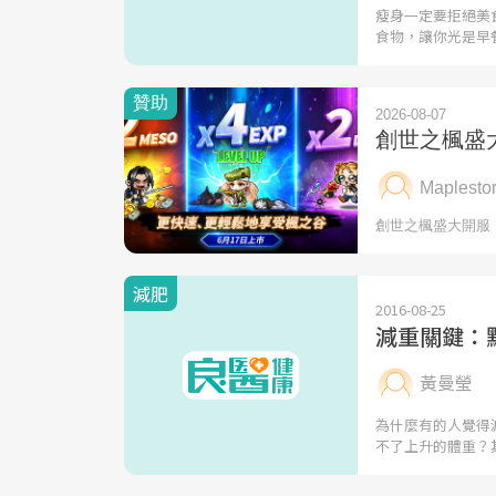
瘦身一定要拒絕美
食物，讓你光是早
減肥
2016-08-25
減重關鍵：
黃曼瑩
為什麼有的人覺得
不了上升的體重？