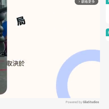
觀看更多
arrow_forward_ios
Powered by 
GliaStudios