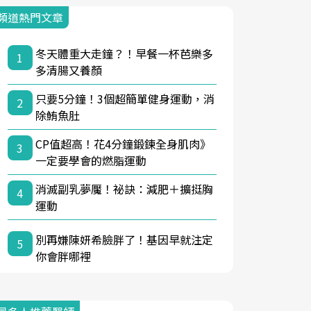
頻道熱門文章
冬天體重大走鐘？！早餐一杯芭樂多
1
多清腸又養顏
只要5分鐘！3個超簡單健身運動，消
2
除鮪魚肚
CP值超高！花4分鐘鍛鍊全身肌肉》
3
一定要學會的燃脂運動
消滅副乳夢魘！祕訣：減肥＋擴挺胸
4
運動
別再嫌陳妍希臉胖了！基因早就注定
5
你會胖哪裡