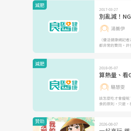
減肥
2017-03-27
別亂減！N
湯蕎伊
（優活健康網記者
都非常的贊同。許
減肥
2018-05-07
算熱量、看
駱慧雯
該怎麼吃才會瘦呢
食的原則，只是，