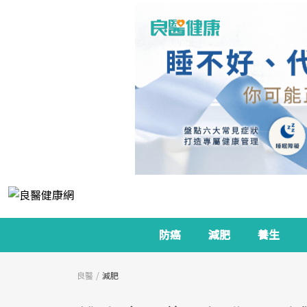
防癌
減肥
養生
良醫
減肥