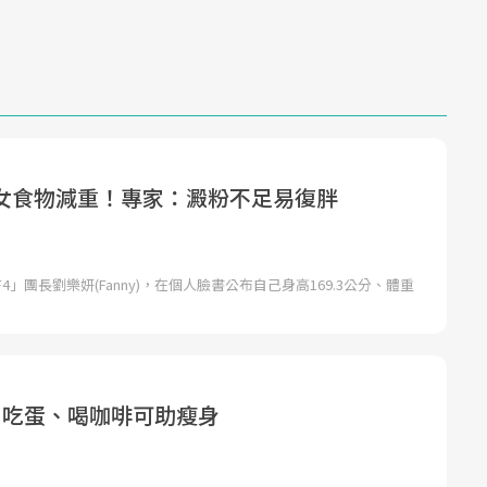
Mute
女食物減重！專家：澱粉不足易復胖
」團長劉樂妍(Fanny)，在個人臉書公布自己身高169.3公分、體重
！吃蛋、喝咖啡可助瘦身