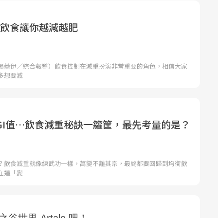
G飲食讓你越減越肥
湯蕎伊／綜合報導）飲食控制在減重扮演非常重要的角色，相信大家
多想要減
GI值…飲食減重秘訣一籮筐，最先考量的是？
？飲食減重就像練武功一樣，萬變不離其宗，最終都要回歸到均衡飲
在這「變