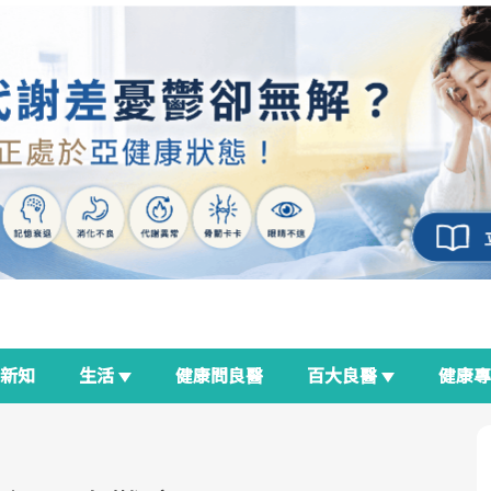
新知
生活
健康問良醫
百大良醫
健康
良醫生活祭
我與健康韌性的距離