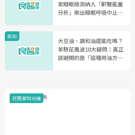
家睡眠檢測納入「鼾聲能量
分析」揪出睡眠呼吸中止症
風險
新知
大豆油、調和油還能吃嗎？
苯駢芘風波10大疑問：真正
該避開的是「這種用油方
式」
荷爾蒙時光機