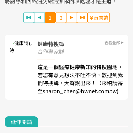
將廚餘和回鍋油交給清潔隊回收處理才是王道！
1
2
單頁閱讀
查看全部
健康特搜簿
合作專家群
這是一個醫療健康新知的特搜園地，
若您有意見想法不吐不快，歡迎到我
們特搜簿，大聲說出來！（來稿請寄
至sharon_chen@bwnet.com.tw)
延伸閱讀