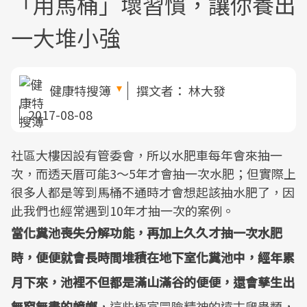
「用馬桶」壞習慣，讓你養出
一大堆小強
健康特搜簿
撰文者：
林大發
2017-08-08
社區大樓因設有管委會，所以水肥車每年會來抽一
次，而透天厝可能3～5年才會抽一次水肥；但實際上
很多人都是等到馬桶不通時才會想起該抽水肥了，因
此我們也經常遇到10年才抽一次的案例。
當化糞池喪失分解功能，再加上久久才抽一次水肥
時，便便就會長時間堆積在地下室化糞池中，經年累
月下來，池裡不但都是滿山滿谷的便便，還會孳生出
無窮無盡的蟑螂
，這些極富冒險精神的遠古爬蟲類，