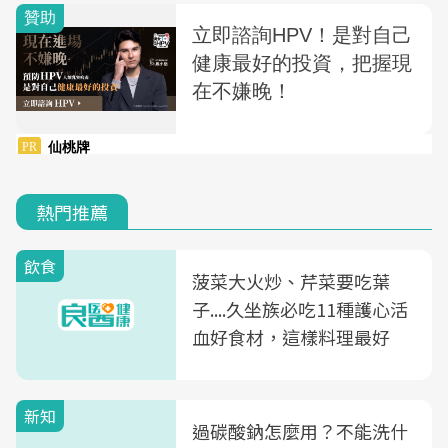
熱門推薦
飲食
菠菜大火炒、芹菜要吃葉
子....久坐族必吃11種護心活
血好食材，這樣料理最好
新知
過碳酸鈉怎麼用？不能洗什