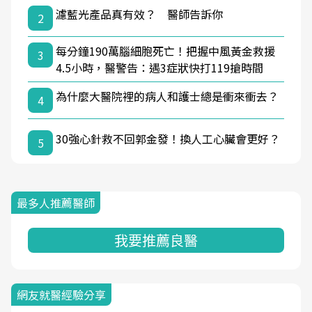
濾藍光產品真有效？ 醫師告訴你
2
每分鐘190萬腦細胞死亡！把握中風黃金救援
3
4.5小時，醫警告：遇3症狀快打119搶時間
為什麼大醫院裡的病人和護士總是衝來衝去？
4
30強心針救不回郭金發！換人工心臟會更好？
5
最多人推薦醫師
我要推薦良醫
網友就醫經驗分享