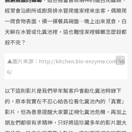
經常會沿廁所或廚房排水管爬進家裡來坐客，偶爾爬
一爬食物表面，摸一摸餐具碗盤…晚上出來覓食，白
天躲在水管或化糞池裡，這也難怪家裡蟑螂怎麼殺都
殺不完？
▲圖片來源：http://kitchen.bio-enzyme.com/k6
6/
以下這則影片是我們早年幫客戶會勘化糞池時錄下
的，原本我實在不忍心給各位看化糞池內的「真實」
影片，但為善意提醒大家要正視化糞池危機，再加上
朋友們都很有求精神，只好將這珍藏多年的影片跟大