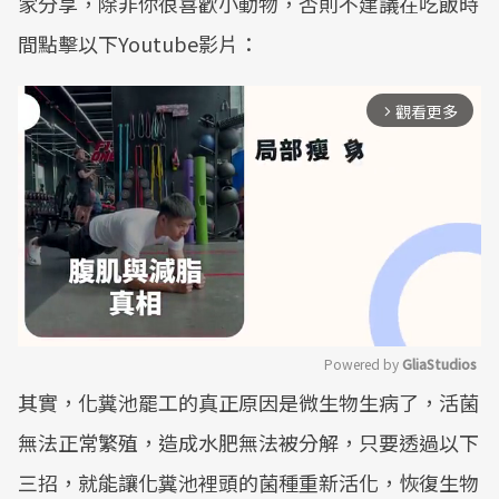
家分享，除非你很喜歡小動物，否則不建議在吃飯時
間點擊以下Youtube影片：
觀看更多
arrow_forward_ios
Powered by 
GliaStudios
其實，化糞池罷工的真正原因是微生物生病了，活菌
Mute
無法正常繁殖，造成水肥無法被分解，只要透過以下
三招，就能讓化糞池裡頭的菌種重新活化，恢復生物