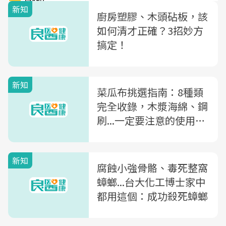
新知
廚房塑膠、木頭砧板，該
如何清才正確？3招妙方
搞定！
新知
菜瓜布挑選指南：8種類
完全收錄，木漿海綿、鋼
刷...一定要注意的使用事
項
新知
腐蝕小強骨骼、毒死整窩
蟑螂...台大化工博士家中
都用這個：成功殺死蟑螂