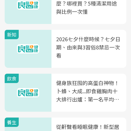
麼？哪裡買？5種清潔用途
與比例一次懂
新知
2026七夕什麼時候？七夕日
期、由來與3習俗8禁忌一次
看
飲食
健身族狂囤的高蛋白神物！
卜蜂、大成...即食雞胸肉十
大排行出爐：第一名平均一
片不到50元
養生
從鼾聲看睡眠健康！新型居