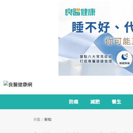
防癌
減肥
養生
良醫
新知