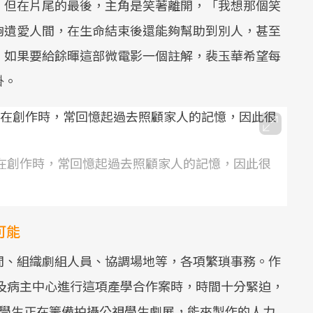
」但在片尾的最後，主角是笑著離開，「我想那個笑
夠遺愛人間，在生命結束後還能夠幫助到別人，甚至
」如果要給餘暉這部微電影一個註解，裴玉華希望每
掛。
裴玉華在創作時，常回憶起過去照顧家人的記憶，因此很
可能
間、組織劇組人員、協調場地等，各項繁瑣事務。作
捐及病主中心進行這項產學合作案時，時間十分緊迫，
組學生正在籌備拍攝公視學生劇展，能來製作的人力