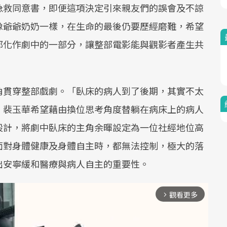
急救同意書，即便這項決定引來親友們的誤會及不諒
像爺爺奶奶一樣，在生命的最後仍要歷經磨難，希望
都化作劇中的一部分，讓整部電影能與觀影者產生共
角貫穿整部戲劇。「臥床的病人到了後期，其實不太
」裴玉華希望藉由換位思考角度替躺在病床上的病人
設計，將劇中臥床的主角余暉設定為一位社經地位高
面對身體健康及身體自主時，都無法控制，極大的落
出安寧緩和醫療與病人自主的重要性。
觀看更多
arrow_forward_ios