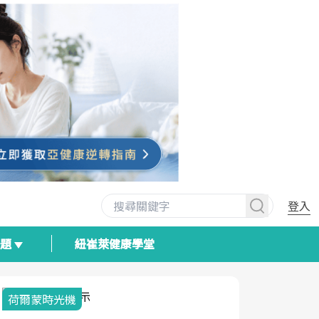
登入
專題
紐崔萊健康學堂
荷爾蒙時光機
2025健檢