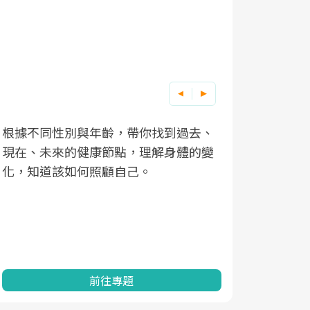
根據不同性別與年齡，帶你找到過去、
因應超高齡
現在、未來的健康節點，理解身體的變
「2025
化，知道該如何照顧自己。
康促進為目
民眾健康的
查、數據分
一起成為台
前往專題