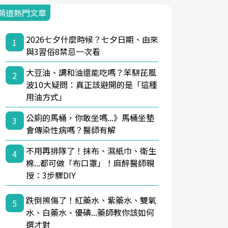
頻道熱門文章
2026七夕什麼時候？七夕日期、由來
1
與3習俗8禁忌一次看
大豆油、調和油還能吃嗎？苯駢芘風
2
波10大疑問：真正該避開的是「這種
用油方式」
公廁的馬桶，你敢坐嗎...》馬桶坐墊
3
會傳染性病嗎？醫師有解
不用再排隊了！抹布、濕紙巾、衛生
4
棉...都可做「布口罩」！麻醉醫師親
授：3步驟DIY
跌倒擦傷了！紅藥水、紫藥水、雙氧
5
水、白藥水、優碘...藥師教你該如何
選才對