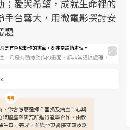
動；愛與希望，成就生命裡的
聯手台藝大，用微電影探討安
議題
面對超高齡社會的浪潮，台灣正在快速
2025年，就到良醫生活祭體驗「一站式
良醫健康網從「換季的身體變化」出
性，凡是有醫療動作的畫面，都非常謹慎處理。
邁向「健康照護」的新時代。隨著國家
健康新生活」，從講座、體驗到運動，
發，透過醫學觀點與日常感受的對話，
政策如「健康台灣推動委員會」與「長
全面啟動你的健康革命！
建立對亞健康的認知，進而引導實際的
04
照3.0」的推進，「預防醫學」已成全民
改善行動。
關注的核心議題。然而，健檢不只是醫
療院所的服務，更是民眾了解自身健康
狀況、啟動健康管理的重要起點。
時，你會怎麼選擇？器捐及病主中心與
位媒體產業研究所進行產學合作，由教
前往專題
前往專題
前往專題
位學生齊力完成，並與亞東醫院安寧及器