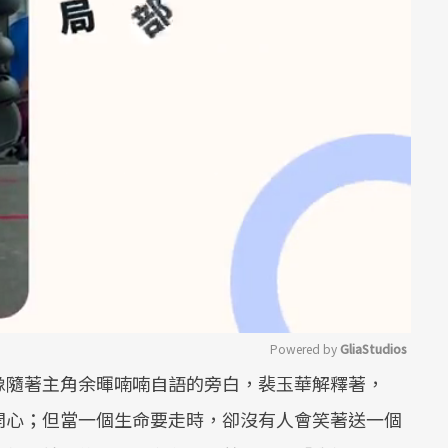
Powered by 
GliaStudios
像隨著主角余暉喃喃自語的旁白，裴玉華解釋著，
Mute
開心；但當一個生命要走時，卻沒有人會笑著送一個