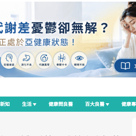
新知
生活
健康問良醫
百大良醫
健康
良醫生活祭
我與健康韌性的距離