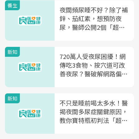
養生
夜間頻尿睡不好？除了補
鋅、茄紅素，想預防夜
尿，醫師公開2個「超簡
單動作」：泡腳後「這樣
抬」就可以
新知
720萬人受夜尿困擾！網
傳吃3食物、按穴道可改
善夜尿？醫破解網路偏
方：自行處置恐加重症狀
新知
不只是睡前喝太多水！醫
揭夜間多尿症關鍵原因，
教你寶特瓶初判法「超過
●●ml」注意了