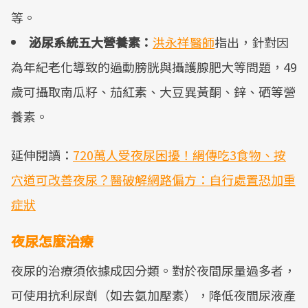
等。
泌尿系統五大營養素：
洪永祥醫師
指出，針對因
為年紀老化導致的過動膀胱與攝護腺肥大等問題，49
歲可攝取南瓜籽、茄紅素、大豆異黃酮、鋅、硒等營
養素。
延伸閱讀：
720萬人受夜尿困擾！網傳吃3食物、按
穴道可改善夜尿？醫破解網路偏方：自行處置恐加重
症狀
夜尿怎麼治療
夜尿的治療須依據成因分類。對於夜間尿量過多者，
可使用抗利尿劑（如去氨加壓素），降低夜間尿液產