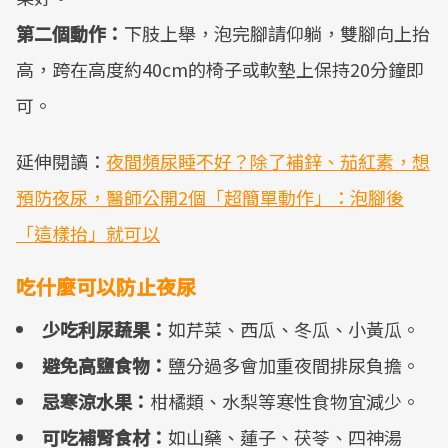
第二個動作：
下肢上舉，泡完腳請仰躺，雙腳向上抬
高，跨在高度約40cm的椅子或軟墊上保持20分鐘即
可。
延伸閱讀：
夜間頻尿睡不好？除了補鋅、茄紅素，想
預防夜尿，醫師公開2個「超簡單動作」：泡腳後
「這樣抬」就可以
吃什麼可以防止夜尿
少吃利尿蔬果：
如芹菜、西瓜、冬瓜、小黃瓜。
避免高鹽食物：
鹽分過多會加重夜間排尿負擔。
忌寒涼水果：
柑橘類、水梨等寒性食物宜減少。
可吃補腎食材：
如山藥、蓮子、茯苓、四神湯