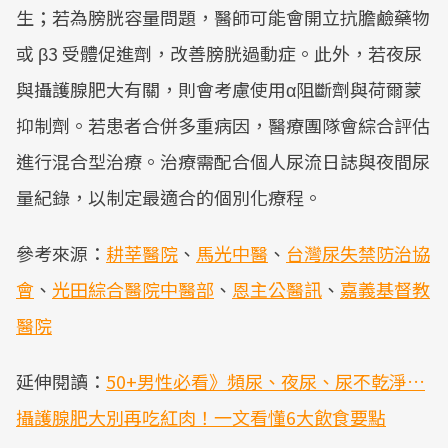
生；若為膀胱容量問題，醫師可能會開立抗膽鹼藥物
或 β3 受體促進劑，改善膀胱過動症。此外，若夜尿
與攝護腺肥大有關，則會考慮使用α阻斷劑與荷爾蒙
抑制劑。若患者合併多重病因，醫療團隊會綜合評估
進行混合型治療。治療需配合個人尿流日誌與夜間尿
量紀錄，以制定最適合的個別化療程。
參考來源：
耕莘醫院
、
馬光中醫
、
台灣尿失禁防治協
會
、
光田綜合醫院中醫部
、
恩主公醫訊
、
嘉義基督教
醫院
延伸閱讀：
50+男性必看》頻尿、夜尿、尿不乾淨…
攝護腺肥大別再吃紅肉！一文看懂6大飲食要點