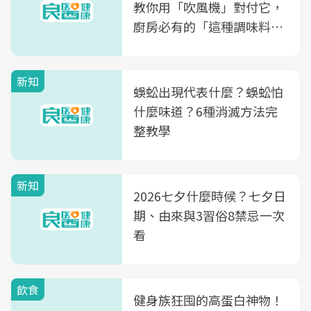
教你用「吹風機」對付它，
廚房必有的「這種調味料」
竟是蒼蠅剋星～
新知
蜈蚣出現代表什麼？蜈蚣怕
什麼味道？6種消滅方法完
整教學
新知
2026七夕什麼時候？七夕日
期、由來與3習俗8禁忌一次
看
飲食
健身族狂囤的高蛋白神物！