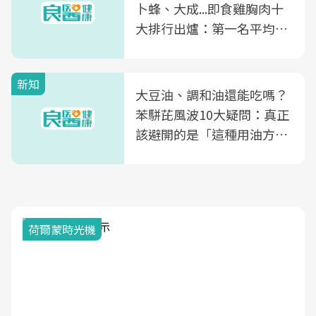
卜蜂、大成...即食雞胸肉十
大排行出爐：第一名平均一
片不到50元
新知
大豆油、調和油還能吃嗎？
苯駢芘風波10大疑問：真正
該避開的是「這種用油方
式」
荷爾蒙時光機