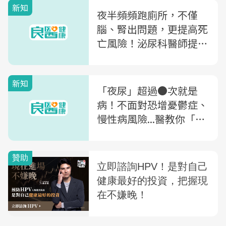
新知
夜半頻頻跑廁所，不僅
腦、腎出問題，更提高死
亡風險！泌尿科醫師提醒
「1關鍵」改善
新知
「夜尿」超過●次就是
病！不面對恐增憂鬱症、
慢性病風險...醫教你「一
口訣」判斷是否有夜尿症