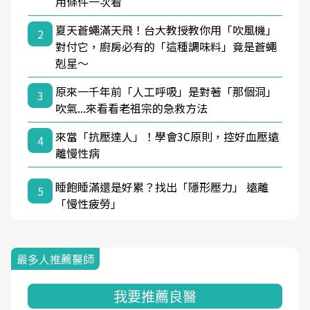
用條件一次看
夏天蒼蠅滿天飛！台大教授教你用「吹風機」
2
對付它，廚房必有的「這種調味料」竟是蒼蠅
剋星～
原來一千年前「人工呼吸」是對著「那個洞」
3
吹氣...來看看老祖宗的急救方法
來當「抗壓達人」！學會3C原則，控好血壓遠
4
離慢性病
睡飽睡滿還是好累？找出「隱形壓力」 遠離
5
「慢性疲勞」
最多人推薦醫師
我要推薦良醫