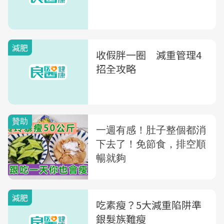
減肥
收假胖一圈 減重管理4
招全攻略
減肥
吃素瘦？5大減重陷阱準
銀髮族難瘦