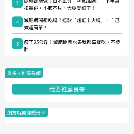
隨時都能做！日本正夯「空氣跳繩」：下半身
3
扭轉跳，小腹不見、大腿變細了！
減肥期間想吃鍋？這款「超低卡火鍋」，自己
4
煮超簡單！
瘦了25公斤！減肥期間水果我都這樣吃，不發
5
胖
最多人推薦醫師
我要推薦良醫
網友就醫經驗分享