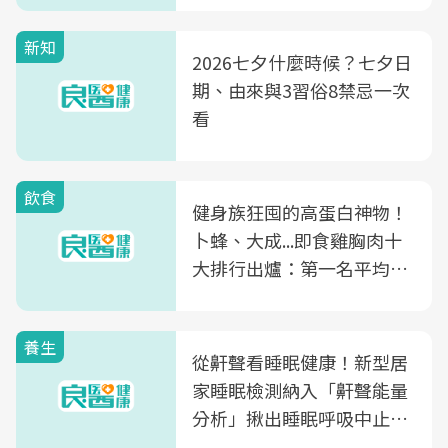
新知
2026七夕什麼時候？七夕日
期、由來與3習俗8禁忌一次
看
飲食
健身族狂囤的高蛋白神物！
卜蜂、大成...即食雞胸肉十
大排行出爐：第一名平均一
片不到50元
養生
從鼾聲看睡眠健康！新型居
家睡眠檢測納入「鼾聲能量
分析」揪出睡眠呼吸中止症
風險