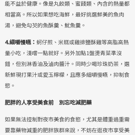
能不益於健康。像是丸餃類、蜜餞類、內含的熱量都
相當高。所以如果想吃海鮮，最好挑選鮮美的魚肉
湯，避免勾芡的魚酥羹、魷魚羹。
4.細嚼慢嚥：
蚵仔煎、米糕或雞排鹽酥雞等高脂高熱
量小吃，淺嚐一點就好。另外加點1盤燙青菜準沒
錯，但別淋香油及滷肉醬汁。同時少喝珍珠奶茶，選
新鮮現打果汁或愛玉檸檬，且應多細嚼慢嚥，抑制食
慾。
肥胖的人享受美食前 別忘吃減肥藥
如果無法控制對夜市美食的食慾，尤其是體重過重需
要靠藥物減重的肥胖族群來說，不妨在逛夜市享受美