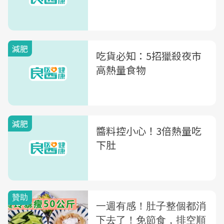
減肥
吃貨必知：5招獵殺夜市
高熱量食物
減肥
醬料控小心！3倍熱量吃
下肚