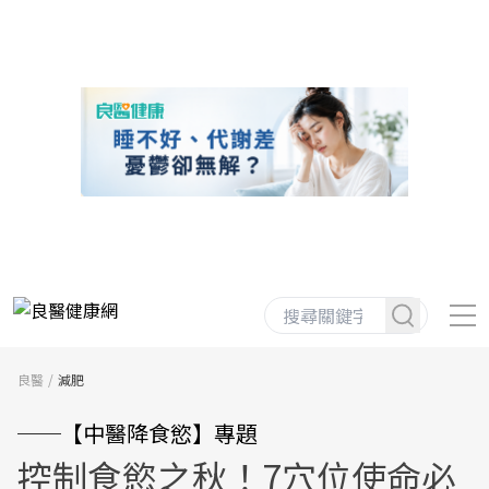
良醫
減肥
──【中醫降食慾】專題
控制食慾之秋！7穴位使命必