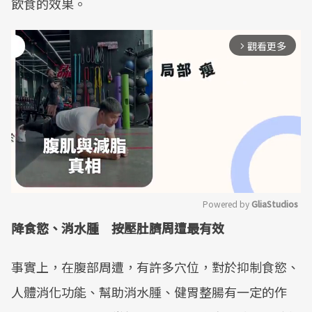
飲食的效果。
觀看更多
arrow_forward_ios
Powered by 
GliaStudios
降食慾、消水腫 按壓肚臍周遭最有效
Mute
事實上，在腹部周遭，有許多穴位，對於抑制食慾、
人體消化功能、幫助消水腫、健胃整腸有一定的作