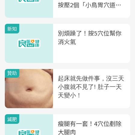
按壓2個「小鳥胃穴道」
有效抑制食慾
新知
別煩躁了！按5穴位幫你
消火氣
減肥
瘦腿有一套！4穴位剷除
大腿肉