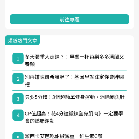
前往專題
頻道熱門文章
冬天體重大走鐘？！早餐一杯芭樂多多清腸又
1
養顏
別再嫌陳妍希臉胖了！基因早就注定你會胖哪
2
裡
只要5分鐘！3個超簡單健身運動，消除鮪魚肚
3
CP值超高！花4分鐘鍛鍊全身肌肉》一定要學
4
會的燃脂運動
潔西卡艾芭吃甜椒減重 維生素C讚
5