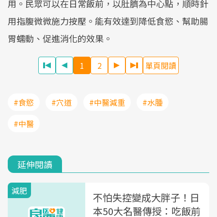
用。民眾可以在日常飯前，以肚臍為中心點，順時針
用指腹微微施力按壓。能有效達到降低食慾、幫助腸
胃蠕動、促進消化的效果。
1
2
單頁閱讀
#食慾
#穴道
#中醫減重
#水腫
#中醫
延伸閱讀
減肥
不怕失控變成大胖子！日
本50大名醫傳授：吃飯前