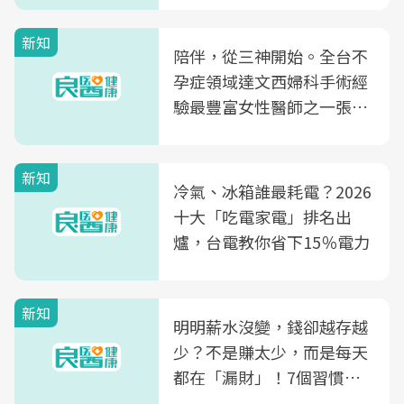
新知
陪伴，從三神開始。全台不
孕症領域達文西婦科手術經
驗最豐富女性醫師之一張永
玲領軍，打造全台首創「生
殖銀行概念形象館」，攜手
新知
光田醫院建構360度女性健
冷氣、冰箱誰最耗電？2026
康照護生態圈
十大「吃電家電」排名出
爐，台電教你省下15％電力
新知
明明薪水沒變，錢卻越存越
少？不是賺太少，而是每天
都在「漏財」！7個習慣一
次看