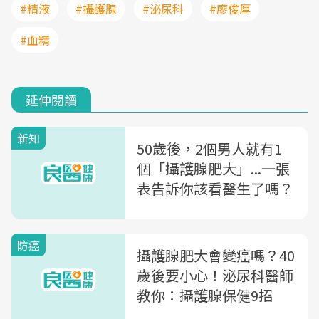
#精液
#攝護腺
#泌尿科
#廖俊厚
#血精
延伸閱讀
新知
50歲後，2個男人就有1
個「攝護腺肥大」...一張
表告訴你該看醫生了嗎？
防癌
攝護腺肥大會變癌嗎？40
歲後要小心！泌尿科醫師
教你：攝護腺保健9招