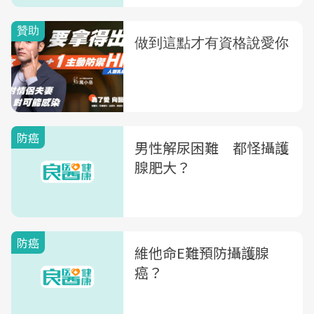
防癌
男性解尿困難 都怪攝護
腺肥大？
防癌
維他命E難預防攝護腺
癌？