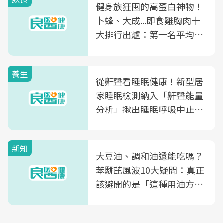
健身族狂囤的高蛋白神物！
卜蜂、大成...即食雞胸肉十
大排行出爐：第一名平均一
片不到50元
養生
從鼾聲看睡眠健康！新型居
家睡眠檢測納入「鼾聲能量
分析」揪出睡眠呼吸中止症
風險
新知
大豆油、調和油還能吃嗎？
苯駢芘風波10大疑問：真正
該避開的是「這種用油方
式」