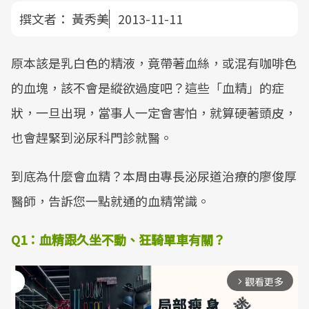
撰文者：
黃秀美
2013-11-11
原本該是乳白色的精液，竟帶著血絲，或混有咖啡色
的血塊，該不會是縱欲過度吧？這些「血精」的症
狀，一旦出現，當事人一定會害怕，就算硬著頭皮，
也會趕緊到泌尿科門診就醫。
到底為什麼會血精？本周由專長泌尿道治療的廖俊厚
醫師，告訴您一點就通的血精常識。
Q1：血精跟久坐不動、狂騎單車有關？
觀看更多
arrow_forward_ios