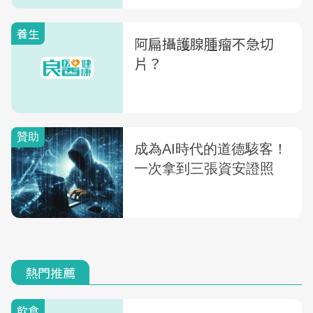
養生
阿扁攝護腺腫瘤不急切
片？
熱門推薦
飲食