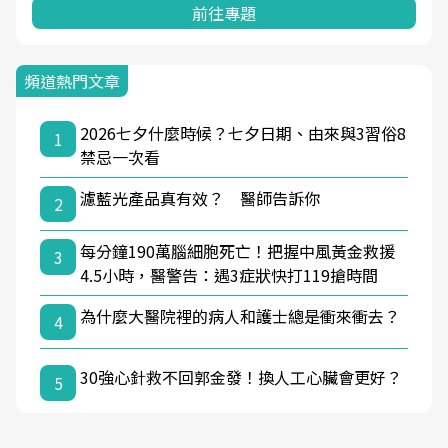
前往專題
頻道熱門文章
2026七夕什麼時候？七夕日期、由來與3習俗8
1
禁忌一次看
濾藍光產品真有效？ 醫師告訴你
2
每分鐘190萬腦細胞死亡！把握中風黃金救援
3
4.5小時，醫警告：遇3症狀快打119搶時間
為什麼大醫院裡的病人和護士總是衝來衝去？
4
30強心針救不回郭金發！換人工心臟會更好？
5