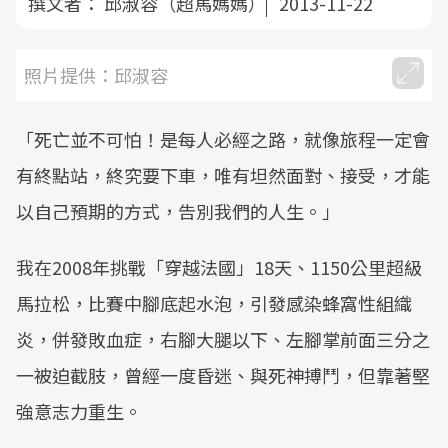
撰文者：
邱淑容（超馬媽媽）
2013-11-22
照片提供：邱淑容
「死亡並不可怕！是每人必經之路，就像旅程一定會
有終點站，終究要下車，唯有坦然面對、接受，才能
以自己預期的方式，告別我們的人生。」
我在2008年挑戰「穿越法國」18天、1150公里超級
馬拉松，比賽中腳底起水泡，引發感染蜂窩性組織
炎，併發敗血症，右腳大腿以下、左腳掌前面三分之
一被迫截肢，曾經一度昏迷、與死神搏鬥，但靠著堅
強意志力重生。