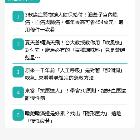
3款癌症藥物擴大健保給付！涵蓋子宮內膜
1
癌、血癌與肺癌，每年最高可省454萬元，適
用條件一次看
夏天蒼蠅滿天飛！台大教授教你用「吹風機」
2
對付它，廚房必有的「這種調味料」竟是蒼蠅
剋星～
原來一千年前「人工呼吸」是對著「那個洞」
3
吹氣...來看看老祖宗的急救方法
來當「抗壓達人」！學會3C原則，控好血壓遠
4
離慢性病
睡飽睡滿還是好累？找出「隱形壓力」 遠離
5
「慢性疲勞」