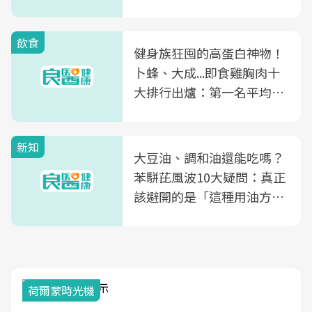
飲食
健身族狂囤的高蛋白神物！
卜蜂、大成...即食雞胸肉十
大排行出爐：第一名平均一
片不到50元
新知
大豆油、調和油還能吃嗎？
苯駢芘風波10大疑問：真正
該避開的是「這種用油方
式」
荷爾蒙時光機