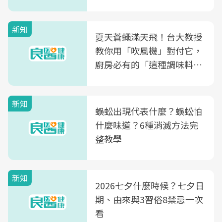
肪酸」的優缺點、建議攝取
量
新知
夏天蒼蠅滿天飛！台大教授
教你用「吹風機」對付它，
廚房必有的「這種調味料」
竟是蒼蠅剋星～
新知
蜈蚣出現代表什麼？蜈蚣怕
什麼味道？6種消滅方法完
整教學
新知
2026七夕什麼時候？七夕日
期、由來與3習俗8禁忌一次
看