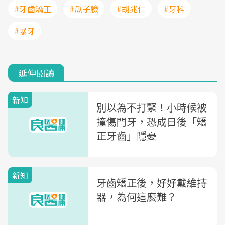
#牙齒矯正
#瓜子臉
#胡兆仁
#牙科
#暴牙
延伸閱讀
新知
別以為不打緊！小時候被
撞傷門牙，恐成日後「矯
正牙齒」隱憂
新知
牙齒矯正後，好好戴維持
器，為何這麼難？