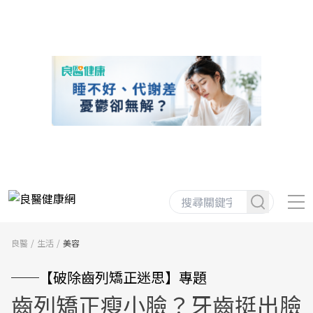
良醫
生活
美容
──【破除齒列矯正迷思】專題
齒列矯正瘦小臉？牙齒挺出臉