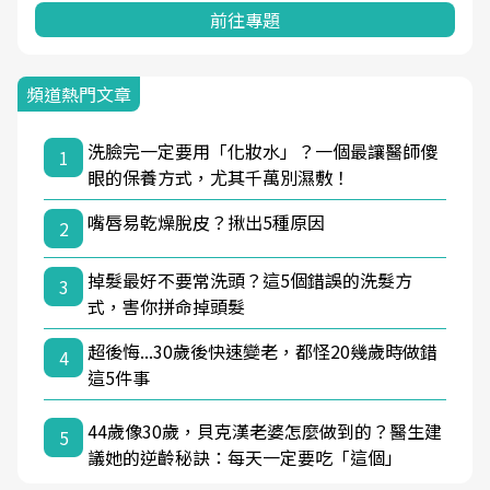
前往專題
頻道熱門文章
洗臉完一定要用「化妝水」？一個最讓醫師傻
1
眼的保養方式，尤其千萬別濕敷！
嘴唇易乾燥脫皮？揪出5種原因
2
掉髮最好不要常洗頭？這5個錯誤的洗髮方
3
式，害你拼命掉頭髮
超後悔...30歲後快速變老，都怪20幾歲時做錯
4
這5件事
44歲像30歲，貝克漢老婆怎麼做到的？醫生建
5
議她的逆齡秘訣：每天一定要吃「這個」