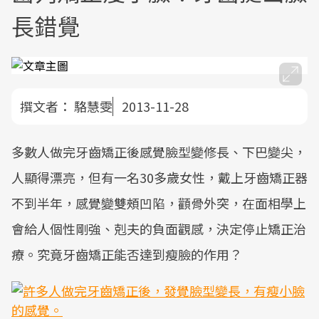
長錯覺
撰文者：
駱慧雯
2013-11-28
多數人做完牙齒矯正後感覺臉型變修長、下巴變尖，
人顯得漂亮，但有一名30多歲女性，戴上牙齒矯正器
不到半年，感覺變雙頰凹陷，顴骨外突，在面相學上
會給人個性剛強、剋夫的負面觀感，決定停止矯正治
療。究竟牙齒矯正能否達到瘦臉的作用？