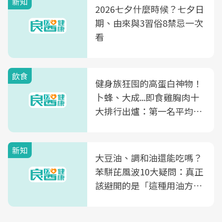
新知
2026七夕什麼時候？七夕日
期、由來與3習俗8禁忌一次
看
飲食
健身族狂囤的高蛋白神物！
卜蜂、大成...即食雞胸肉十
大排行出爐：第一名平均一
片不到50元
新知
大豆油、調和油還能吃嗎？
苯駢芘風波10大疑問：真正
該避開的是「這種用油方
式」