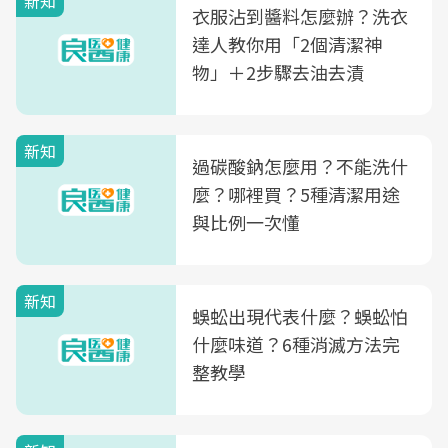
新知
衣服沾到醬料怎麼辦？洗衣
達人教你用「2個清潔神
物」＋2步驟去油去漬
新知
過碳酸鈉怎麼用？不能洗什
麼？哪裡買？5種清潔用途
與比例一次懂
新知
蜈蚣出現代表什麼？蜈蚣怕
什麼味道？6種消滅方法完
整教學