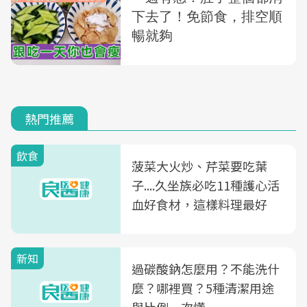
熱門推薦
飲食
菠菜大火炒、芹菜要吃葉
子....久坐族必吃11種護心活
血好食材，這樣料理最好
新知
過碳酸鈉怎麼用？不能洗什
麼？哪裡買？5種清潔用途