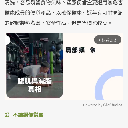
清洗，容易殘留食物氣味。塑膠便當盒要選用無危害
健康成分的優質產品，以確保健康。近年有可耐高溫
的矽膠製蒸煮盒，安全性高，但是售價也較高。
觀看更多
arrow_forward_ios
Powered by 
GliaStudios
2）不鏽鋼便當盒
Mute