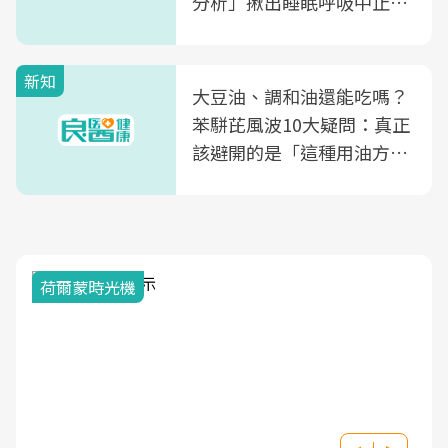
分析」揪出睡眠呼吸中止症
風險
新知
大豆油、調和油還能吃嗎？
苯駢芘風波10大疑問：真正
該避開的是「這種用油方
式」
荷爾蒙時光機