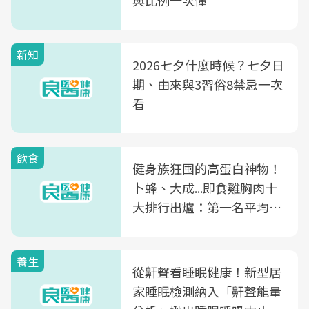
與比例一次懂
新知
2026七夕什麼時候？七夕日
期、由來與3習俗8禁忌一次
看
飲食
健身族狂囤的高蛋白神物！
卜蜂、大成...即食雞胸肉十
大排行出爐：第一名平均一
片不到50元
養生
從鼾聲看睡眠健康！新型居
家睡眠檢測納入「鼾聲能量