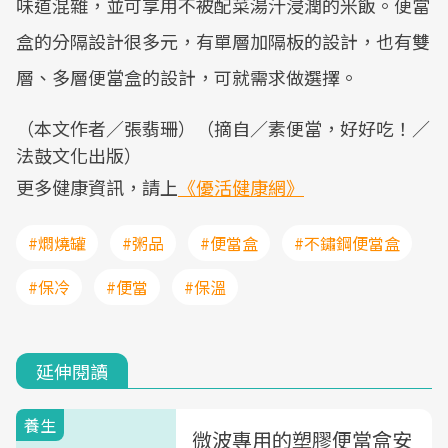
味道混雜，並可享用不被配菜湯汁浸潤的米飯。便當
盒的分隔設計很多元，有單層加隔板的設計，也有雙
層、多層便當盒的設計，可就需求做選擇。
（本文作者／張翡珊）（摘自／素便當，好好吃！／
法鼓文化出版）
更多健康資訊，請上
《優活健康網》
#燜燒罐
#粥品
#便當盒
#不鏽鋼便當盒
#保冷
#便當
#保溫
延伸閱讀
養生
微波專用的塑膠便當盒安