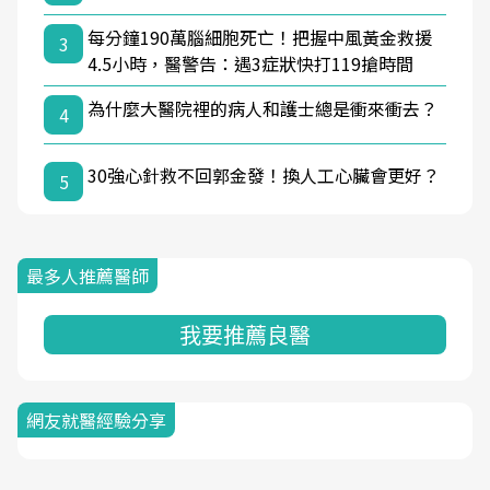
每分鐘190萬腦細胞死亡！把握中風黃金救援
3
4.5小時，醫警告：遇3症狀快打119搶時間
為什麼大醫院裡的病人和護士總是衝來衝去？
4
30強心針救不回郭金發！換人工心臟會更好？
5
最多人推薦醫師
我要推薦良醫
網友就醫經驗分享