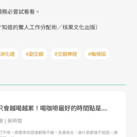
請務必嘗試看看。
才知道的驚人工作分配術／核果文化出版）
#消化道
#副交感
#交感神經
#咖啡因
會越喝越累！喝咖啡最好的時間點是....
 | 吳映蓉
打不停，總覺得怎麼樣都睡不飽，全身倦怠，做什麼都提不起勁，過