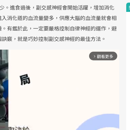
減少。進食過後，副交感神經會開始活躍，增加消化
進入消化道的血流量變多，供應大腦的血流量就會相
睡。有鑑於此，一定要嚴格控制自律神經的運作，避
個訣竅，就是巧妙控制副交感神經的最佳方法。
觀看更多
arrow_forward_ios