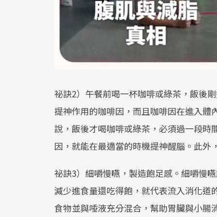
祕訣2）午餐前喝一杯咖啡或綠茶，飯後
提神作用的咖啡因，而且咖啡因在進入體內
說，飯後才喝咖啡或綠茶，必須過一段時
因，就能在最適當的時機提神醒腦。此外
祕訣3）細嚼慢嚥，製造飽足感。細嚼慢
減少進食量還吃得飽，就代表流入消化道
食物並與唾液充分混合，幫助胃臟與小腸