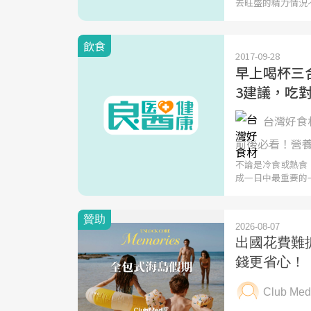
去旺盛的精力情況
飲食
2017-09-28
早上喝杯三
3建議，吃
台灣好食材
前後必看！營
不論是冷食或熱食
成一日中最重要的