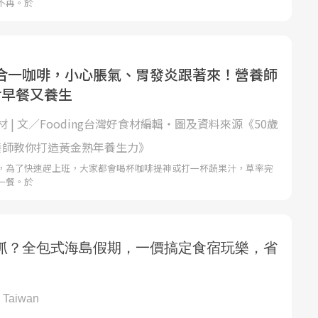
不再。於
合一咖啡，小心脹氣、胃發炎跟著來！營養師
對早餐又養生
 | 文／Fooding台灣好食材編輯‧圖及資料來源《50歲
養師教你打造黃金熟年養生力》
，為了快速趕上班，大家都會喝杯咖啡提神或打一杯蔬果汁，草率完
一餐。於