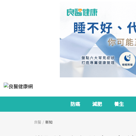
防癌
減肥
養生
良醫
新知