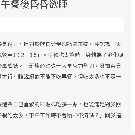
決午餐後昏昏欲睡
餐是銅」，但對於飲食分量卻絲毫未提。我認為一天
餐＝1：2：1.5」。早餐吃太飽時，身體為了消化吸
面對超高齡社會的浪潮，台灣正在快速
2025年，就到良醫生活祭體驗「一站式
良醫健康網從「換季的身體變化」出
流量降低。上班族必須從一大早火力全開，發揮百分
邁向「健康照護」的新時代。隨著國家
健康新生活」，從講座、體驗到運動，
發，透過醫學觀點與日常感受的對話，
政策如「健康台灣推動委員會」與「長
全面啟動你的健康革命！
建立對亞健康的認知，進而引導實際的
量才行。雖說絕對不能不吃早餐，但吃太多也不是一
照3.0」的推進，「預防醫學」已成全民
改善行動。
關注的核心議題。然而，健檢不只是醫
療院所的服務，更是民眾了解自身健康
餐選擇自己喜歡的料理或吃多一點，也能滿足對於飲
狀況、啟動健康管理的重要起點。
午餐吃太多，下午工作時不會精神不濟嗎？」關於這
前往專題
前往專題
前往專題
：