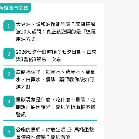
頻道熱門文章
大豆油、調和油還能吃嗎？苯駢芘風
1
波10大疑問：真正該避開的是「這種
用油方式」
2026七夕什麼時候？七夕日期、由來
2
與3習俗8禁忌一次看
跌倒擦傷了！紅藥水、紫藥水、雙氧
3
水、白藥水、優碘...藥師教你該如何
選才對
暈碳現象是什麼？吃什麼不暈碳？吃
4
飽想睡原因曝光：醫師解析血糖不穩
警訊
公廁的馬桶，你敢坐嗎...》馬桶坐墊
5
會傳染性病嗎？醫師有解