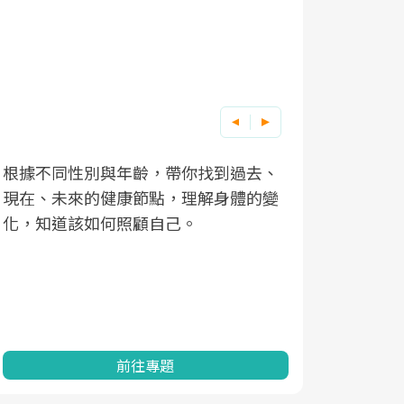
根據不同性別與年齡，帶你找到過去、
因應超高齡
現在、未來的健康節點，理解身體的變
「2025
化，知道該如何照顧自己。
康促進為目
民眾健康的
查、數據分
一起成為台
前往專題