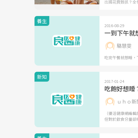
養生
2016-08-29
一到下午就
駱慧雯
吃完午餐就想睡，
新知
2017-01-24
吃飽好想睡
ｕｈｏ新
（優活健康網編輯
但對於飲食分量卻