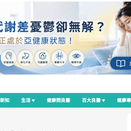
新知
生活
健康問良醫
百大良醫
健康
良醫生活祭
我與健康韌性的距離