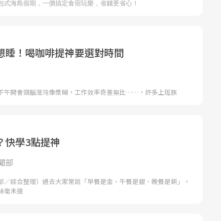
想睡！喝咖啡提神要選對時間
下午開會頭腦混沌像漿糊，工作效率奇差無比……，許多上班族
？快學3點提神
聞部
部／綜合整理）過去大家常說「早餐是金、午餐是銀、晚餐是銅」，
絲毫未提