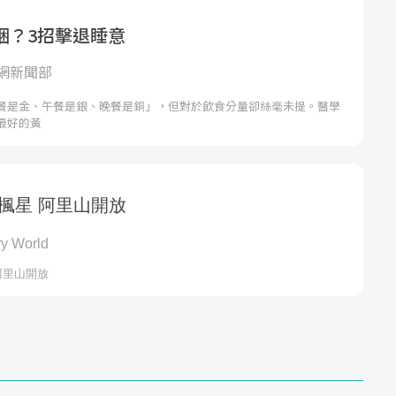
睏？3招擊退睡意
網新聞部
餐是金、午餐是銀、晚餐是銅」，但對於飲食分量卻絲毫未提。醫學
最好的黃