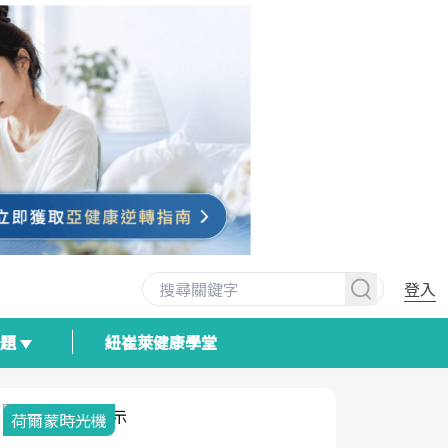
登入
專題
紐崔萊健康學堂
荷爾蒙時光機
2025健檢