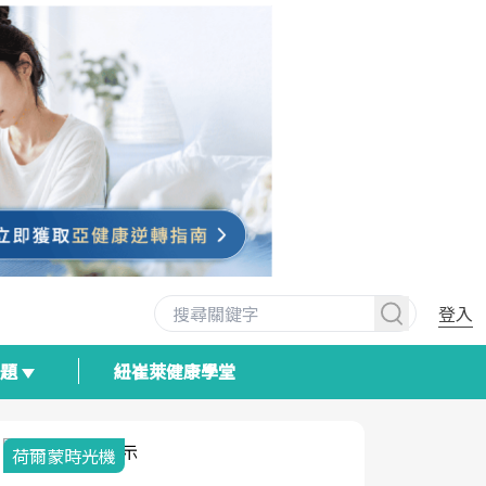
登入
專題
紐崔萊健康學堂
荷爾蒙時光機
2025健檢