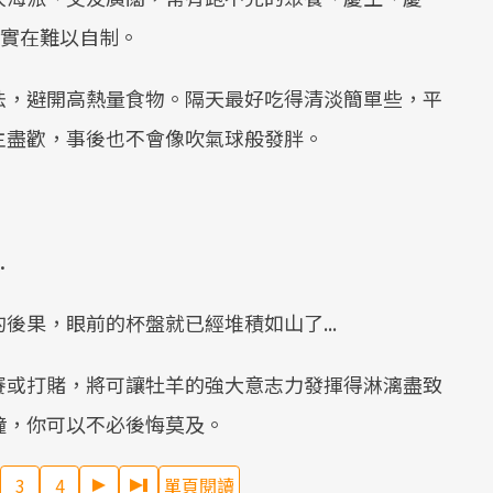
，實在難以自制。
法，避開高熱量食物。隔天最好吃得清淡簡單些，平
主盡歡，事後也不會像吹氣球般發胖。
.
後果，眼前的杯盤就已經堆積如山了...
賽或打賭，將可讓牡羊的強大意志力發揮得淋漓盡致
鐘，你可以不必後悔莫及。
3
4
單頁閱讀