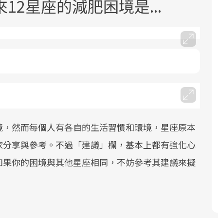
2星座的減肥困境是...
面對超高齡社會的浪潮，台灣正在快速
2025年，就到良醫生活祭體驗「一站式
良醫健康網從「換季的身體變化」出
邁向「健康照護」的新時代。隨著國家
健康新生活」，從講座、體驗到運動，
發，透過醫學觀點與日常感受的對話，
政策如「健康台灣推動委員會」與「長
全面啟動你的健康革命！
建立對亞健康的認知，進而引導實際的
境，然而每個人有各自的生活習慣和環境，星座原本
照3.0」的推進，「預防醫學」已成全民
改善行動。
家分享與參考。不過「建議」欄，基本上都有強化心
關注的核心議題。然而，健檢不只是醫
療院所的服務，更是民眾了解自身健康
如果你的困境與其他星座相同，不妨參考其建議來擬
狀況、啟動健康管理的重要起點。
前往專題
前往專題
前往專題