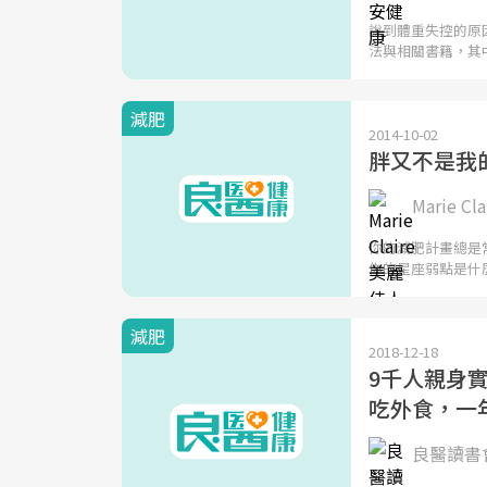
說到體重失控的原
法與相關書籍，其
減肥
2014-10-02
胖又不是我
Marie C
你的減肥計畫總是
你的星座弱點是什
減肥
2018-12-18
9千人親身
吃外食，一
良醫讀書會