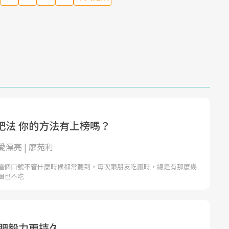
肥法 你的方法有上榜嗎？
漂亮 | 廖苑利
這個口號不管什麼時候都常聽到，每次跟朋友吃飯時，總是有那麼幾
個也不吃
減肥毅力更持久