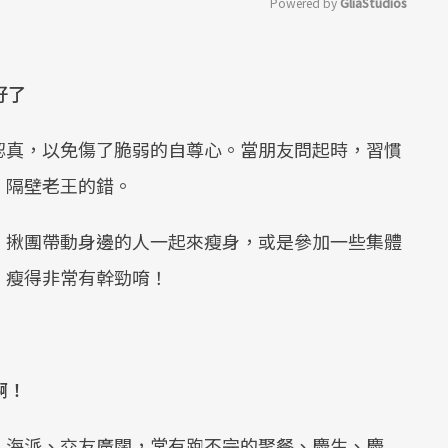
Powered by 
GliaStudios
Mute
好了
認真，以免傷了脆弱的自尊心。當朋友問起時，習慣
、隔壁老王的錯。
，揪團帶動身邊的人一起來瘦身，或是參加一些集體
，瘦得非常有幹勁唷！
啊！
人海派、交友廣闊，常有跑不完的聚餐、慶生、慶