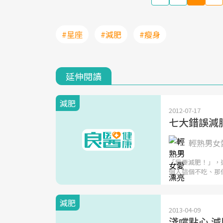
#星座
#減肥
#瘦身
延伸閱讀
減肥
2012-07-17
七大錯誤減
輕熟男女愛
「我要減肥！」，
個人這個不吃、那
減肥
2013-04-09
淺嚐點心 