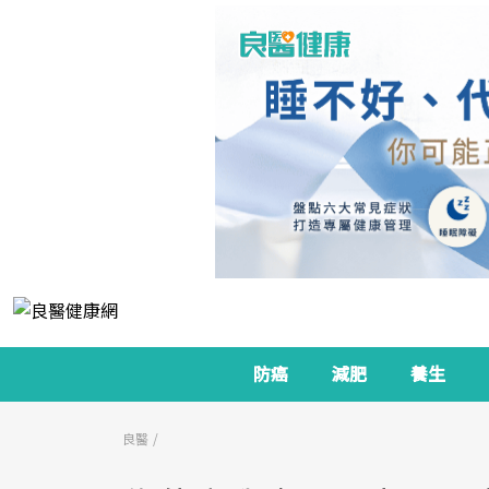
防癌
減肥
養生
良醫