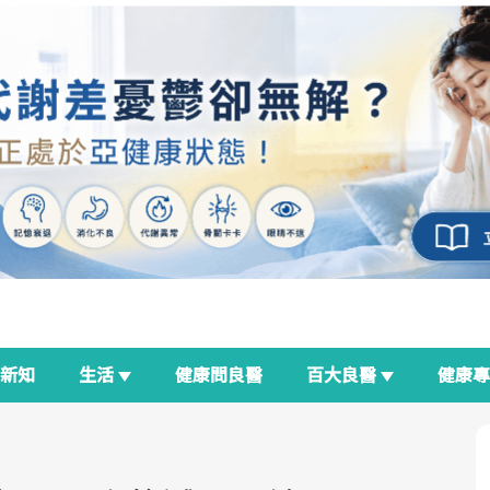
新知
生活
健康問良醫
百大良醫
健康
良醫生活祭
我與健康韌性的距離