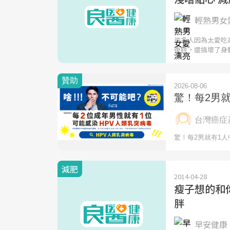
輕熟男女愛
許多人因為太愛吃
復胖，還搞壞了身
減肥
2014-04-28
瘦子想的和
胖
早安健康 