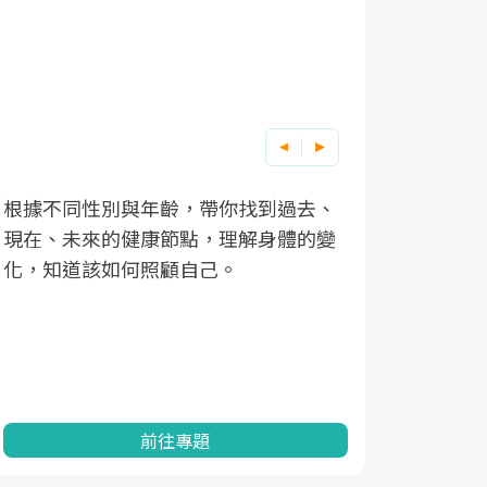
根據不同性別與年齡，帶你找到過去、
因應超高齡
現在、未來的健康節點，理解身體的變
「2025
化，知道該如何照顧自己。
康促進為目
民眾健康的
查、數據分
一起成為台
前往專題