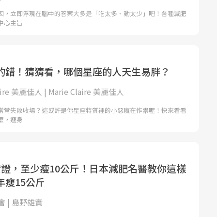
因，立即浮現在腦中的答案大多是「吃太多、動太少」吧！各種減肥
中心主旨
的錯！猜猜看，哪個星座的人天生易胖？
laire 美麗佳人 | Marie Claire 美麗佳人
常常失敗收場？這或許是你星座特質裡的小惡魔在作祟喔！快來看看
麼，瘦身
實證，至少瘦10公斤！日本減肥名醫教你這樣
年瘦15公斤
 | 島野雄實