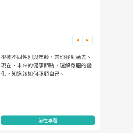
根據不同性別與年齡，帶你找到過去、
因應超高齡
現在、未來的健康節點，理解身體的變
「2025
化，知道該如何照顧自己。
康促進為目
民眾健康的
查、數據分
一起成為台
前往專題