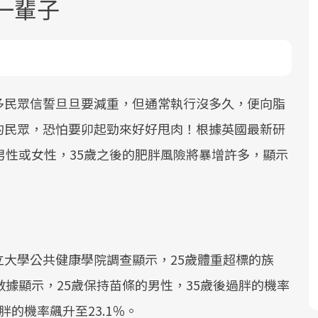
一輩子
多民眾信誓旦旦要減重，但通常執行沒多久，便向脂
的民眾，恐怕要卯起勁來好好甩肉！根據英國最新研
面對超高齡社會的浪潮，台灣正在快速
2025年，就到良醫生活祭體驗「一站式
良醫健康網從「換季的身體變化」出
男性或女性，35歲之後的肥胖風險將暴增許多，顯示
邁向「健康照護」的新時代。隨著國家
健康新生活」，從講座、體驗到運動，
發，透過醫學觀點與日常感受的對話，
政策如「健康台灣推動委員會」與「長
全面啟動你的健康革命！
建立對亞健康的認知，進而引導實際的
照3.0」的推進，「預防醫學」已成全民
改善行動。
關注的核心議題。然而，健檢不只是醫
療院所的服務，更是民眾了解自身健康
狀況、啟動健康管理的重要起點。
大學公共健康學院調查顯示，25歲體重超標的族
數據顯示，25歲保持苗條的男性，35歲後過胖的機率
前往專題
前往專題
前往專題
胖的機率飆升至23.1％。