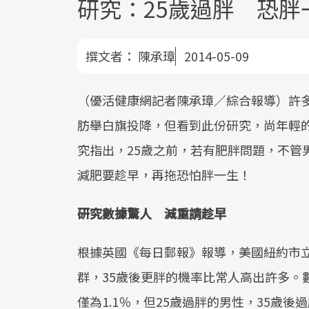
研究：25歲過胖 恐胖
撰文者：
陳承璋
2014-05-09
（優活健康網記者陳承璋／綜合報導）許
肪舉白旗投降，但看到此份研究，尚年輕
究指出，25歲之前，若有肥胖問題，不管
減肥要趁早，再拖恐怕胖一生！
研究數據驚人 減重請趁早
根據英國《每日郵報》報導，美國紐約市立
群，35歲後更胖的機率比常人高出許多。
僅為1.1％，但25歲過胖的男性，35歲後過