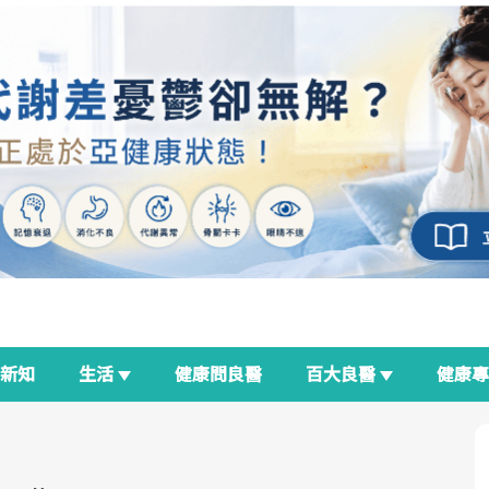
新知
生活
健康問良醫
百大良醫
健康
良醫生活祭
我與健康韌性的距離