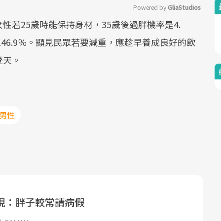
Powered by 
GliaStudios
若25歲時能保持身材，35歲後過胖機率是4.
Mute
至46.9％。顯見民眾若要減重，應趁早養成良好的飲
登天。
#男性
現：胖子較常請病假