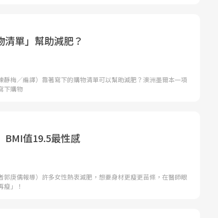
物清單」幫助減肥？
陳靜梅／編譯）靠著寫下的購物清單可以幫助減肥？澳洲墨爾本一項
寫下購物
BMI值19.5最性感
者郭庚儒報導）許多女性熱衷減肥，想要身材更瘦更苗條，在醫師眼
再瘦」！