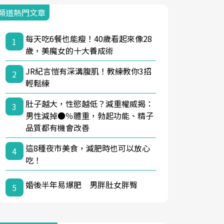
頻道熱門文章
每天吃6餐也能瘦！40歲看起來像28
1
歲，美魔女的十大養成術
JR紀言愷有深溝腹肌！教練教你3招
2
輕鬆練
肚子越大，性慾越低？減重權威揭：
3
男性減掉●％體重，勃起功能、精子
品質都有機會改善
這8種夜市美食，減肥時也可以放心
4
吃！
婚後半年易爆肥 男胖肚女胖臀
5