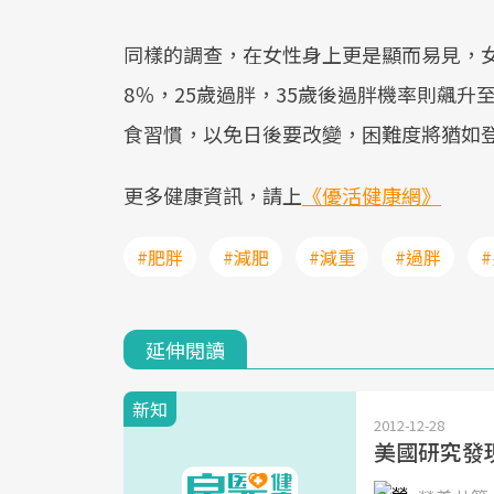
同樣的調查，在女性身上更是顯而易見，女性
8％，25歲過胖，35歲後過胖機率則飆升
食習慣，以免日後要改變，困難度將猶如
更多健康資訊，請上
《優活健康網》
#肥胖
#減肥
#減重
#過胖
延伸閱讀
新知
2012-12-28
美國研究發