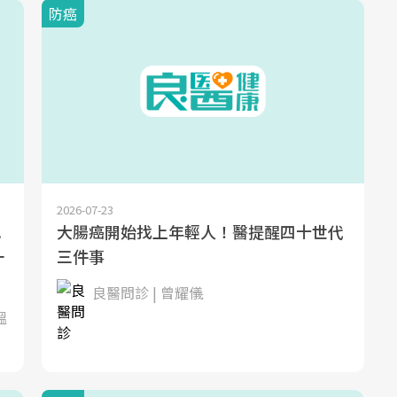
防癌
2026-07-23
.
大腸癌開始找上年輕人！醫提醒四十世代
一
三件事
良醫問診 | 曾耀儀
溫