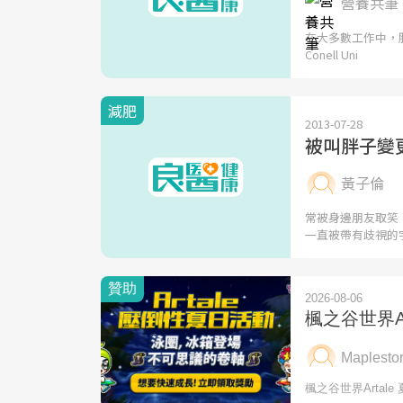
營養共筆 |
在大多數工作中，
Conell Uni
減肥
2013-07-28
被叫胖子變更
黃子倫
常被身邊朋友取笑
一直被帶有歧視的