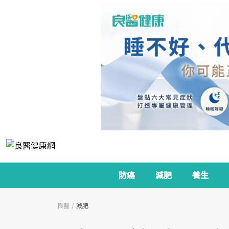
防癌
減肥
養生
良醫
減肥