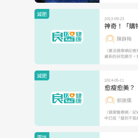
減肥
2013-09-23
神奇！「購
陳靜梅
（優活健康網記者
最新的研究顯示，
減肥
2014-05-11
愈瘦愈美？ 
郭庚儒
（健康醫療網／記
中已經「瘦到不能
兩性