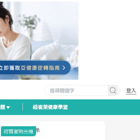
登入
專題
紐崔萊健康學堂
荷爾蒙時光機
2025健檢