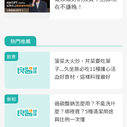
熱門推薦
飲食
菠菜大火炒、芹菜要吃葉
子....久坐族必吃11種護心活
血好食材，這樣料理最好
新知
過碳酸鈉怎麼用？不能洗什
麼？哪裡買？5種清潔用途
與比例一次懂