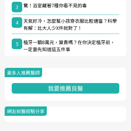
驚！浴室藏著7種你看不見的毒
3
天氣好冷，怎麼幫小孩穿衣服比較適當？科學
4
有解：比大人少X件就對了！
植牙一顆8萬元，算貴嗎？在你決定植牙前，
5
一定要先知道這五件事
最多人推薦醫師
我要推薦良醫
網友就醫經驗分享