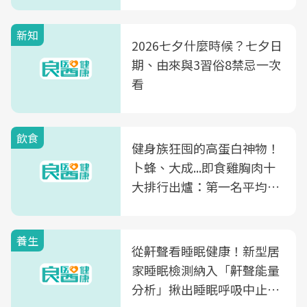
新知
2026七夕什麼時候？七夕日
期、由來與3習俗8禁忌一次
看
飲食
健身族狂囤的高蛋白神物！
卜蜂、大成...即食雞胸肉十
大排行出爐：第一名平均一
片不到50元
養生
從鼾聲看睡眠健康！新型居
家睡眠檢測納入「鼾聲能量
分析」揪出睡眠呼吸中止症