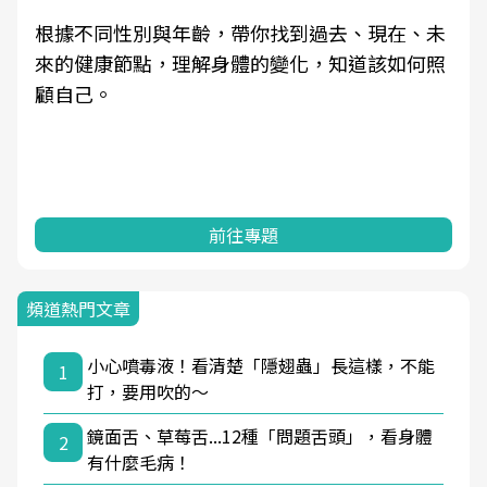
根據不同性別與年齡，帶你找到過去、現在、未
來的健康節點，理解身體的變化，知道該如何照
顧自己。
前往專題
頻道熱門文章
小心噴毒液！看清楚「隱翅蟲」長這樣，不能
1
打，要用吹的～
鏡面舌、草莓舌...12種「問題舌頭」，看身體
2
有什麼毛病！