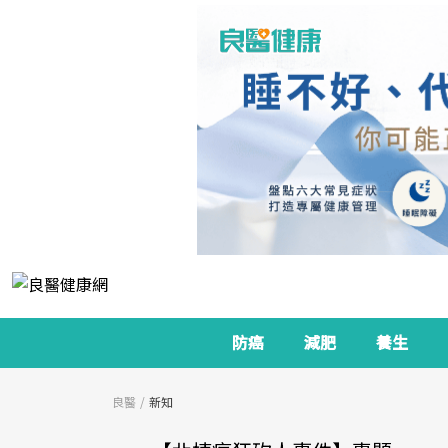
防癌
減肥
養生
良醫
新知