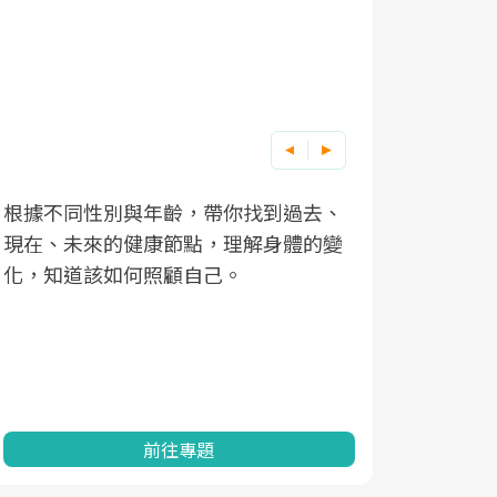
根據不同性別與年齡，帶你找到過去、
因應超高齡
現在、未來的健康節點，理解身體的變
「2025
化，知道該如何照顧自己。
康促進為目
民眾健康的
查、數據分
一起成為台
前往專題