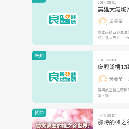
2014-08-01
高雄大氣爆
黃曼瑩
高雄前鎮區發生油
成20多人死亡、27
新知
2015-02-04
復興墜機13
黃曼瑩、
復興航空發生墜機事件
型，機