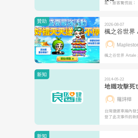
亂，旅客驚慌說：
新知
2014-05-22
地鐵攻擊死
羅詩樺
台灣捷運車廂內發
登了此次事件的新
新知