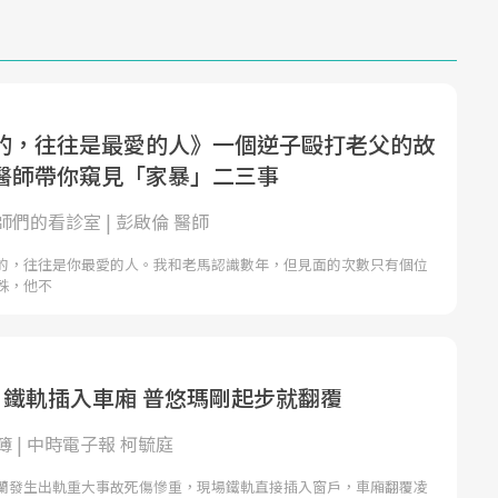
的，往往是最愛的人》一個逆子毆打老父的故
醫師帶你窺見「家暴」二三事
們的看診室 | 彭啟倫 醫師
的，往往是你最愛的人。我和老馬認識數年，但見面的次數只有個位
殊，他不
 鐵軌插入車廂 普悠瑪剛起步就翻覆
 | 中時電子報 柯毓庭
蘭發生出軌重大事故死傷慘重，現場鐵軌直接插入窗戶，車廂翻覆凌