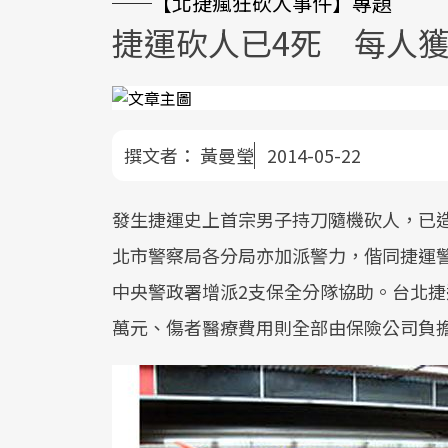
──【北捷瘋狂砍人事件】專題
捷運砍人已4死 每人獲
撰文者：
黃曼瑩
2014-05-22
發生捷運史上首宗男子持刀隨機砍人，已造
北市警察局各分局亦加派警力，偕同捷運
中央警政署增派2支保全分隊協助。台北捷
萬元、傷者醫療費用則全部由保險公司負