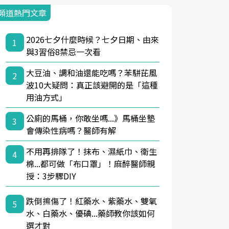
頻道熱門文章
2026七夕什麼時候？七夕日期、由來
1
與3習俗8禁忌一次看
大豆油、調和油還能吃嗎？苯駢芘風
2
波10大疑問：真正該避開的是「這種
用油方式」
公廁的馬桶，你敢坐嗎...》馬桶坐墊
3
會傳染性病嗎？醫師有解
不用再排隊了！抹布、濕紙巾、衛生
4
棉...都可做「布口罩」！麻醉醫師親
授：3步驟DIY
跌倒擦傷了！紅藥水、紫藥水、雙氧
5
水、白藥水、優碘...藥師教你該如何
選才對