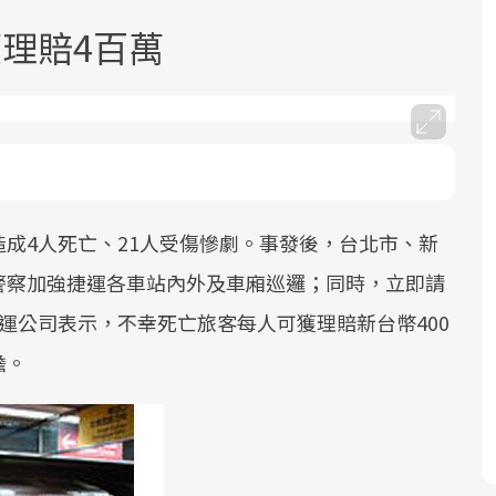
理賠4百萬
面對超高齡社會的浪潮，台灣正在快速
2025年，就到良醫生活祭體驗「一站式
良醫健康網從「換季的身體變化」出
邁向「健康照護」的新時代。隨著國家
健康新生活」，從講座、體驗到運動，
發，透過醫學觀點與日常感受的對話，
成4人死亡、21人受傷慘劇。事發後，台北市、新
政策如「健康台灣推動委員會」與「長
全面啟動你的健康革命！
建立對亞健康的認知，進而引導實際的
警察加強捷運各車站內外及車廂巡邏；同時，立即請
照3.0」的推進，「預防醫學」已成全民
改善行動。
運公司表示，不幸死亡旅客每人可獲理賠新台幣400
關注的核心議題。然而，健檢不只是醫
擔。
療院所的服務，更是民眾了解自身健康
狀況、啟動健康管理的重要起點。
前往專題
前往專題
前往專題