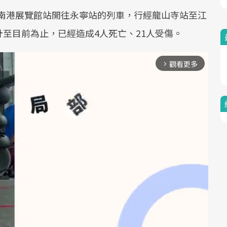
列從南港展覽館站開往永寧站的列車，行經龍山寺站至江
至目前為止，已經造成4人死亡、21人受傷。
觀看更多
arrow_forward_ios