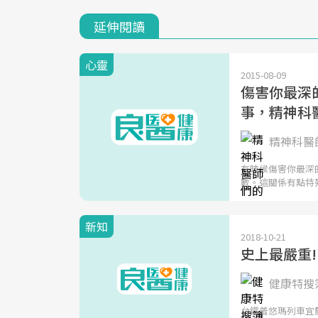
延伸閱讀
心靈
2015-08-09
傷害你最深
事，精神科
精神科醫師
有時候傷害你最深
數。這關係有點特
新知
2018-10-21
史上最嚴重!
健康特搜簿
台鐵普悠瑪列車宜