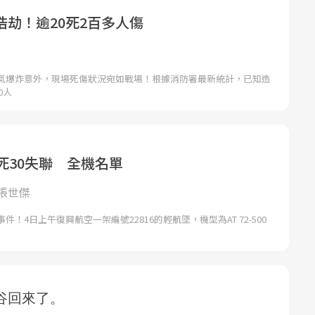
浩劫！逾20死2百多人傷
氣爆炸意外，現場死傷狀況宛如戰場！根據消防署最新統計，已知造
0人
死30失聯 全機名單
張世傑
！4日上午復興航空一架編號22816的輕航墜，機型為AT 72-500