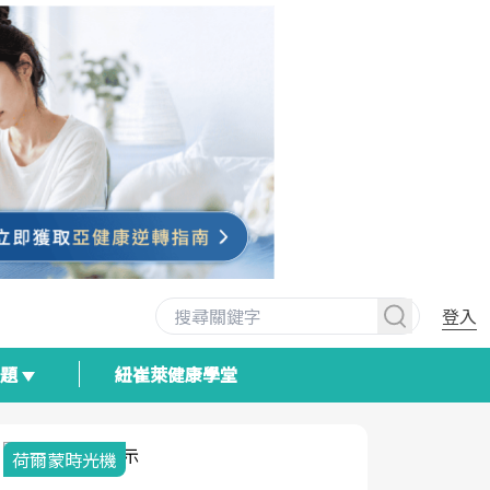
登入
專題
紐崔萊健康學堂
荷爾蒙時光機
2025健檢