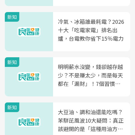
片不到50元
新知
冷氣、冰箱誰最耗電？2026
十大「吃電家電」排名出
爐，台電教你省下15％電力
新知
明明薪水沒變，錢卻越存越
少？不是賺太少，而是每天
都在「漏財」！7個習慣一
次看
新知
大豆油、調和油還能吃嗎？
苯駢芘風波10大疑問：真正
該避開的是「這種用油方