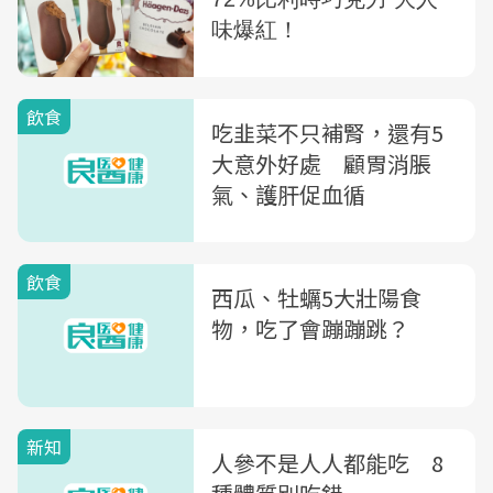
飲食
吃韭菜不只補腎，還有5
大意外好處 顧胃消脹
氣、護肝促血循
飲食
西瓜、牡蠣5大壯陽食
物，吃了會蹦蹦跳？
新知
人參不是人人都能吃 8