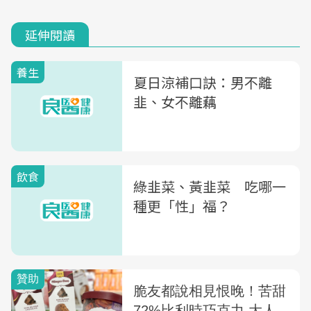
延伸閱讀
養生
夏日涼補口訣：男不離
韭、女不離藕
飲食
綠韭菜、黃韭菜 吃哪一
種更「性」福？