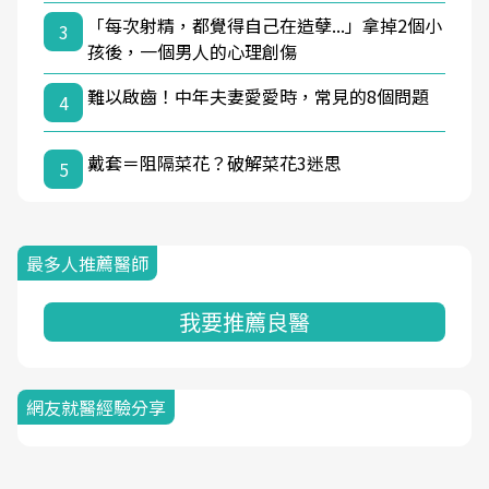
「每次射精，都覺得自己在造孽...」拿掉2個小
3
孩後，一個男人的心理創傷
難以啟齒！中年夫妻愛愛時，常見的8個問題
4
戴套＝阻隔菜花？破解菜花3迷思
5
最多人推薦醫師
我要推薦良醫
網友就醫經驗分享