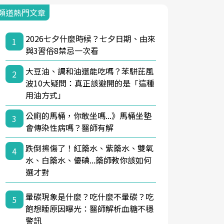
頻道熱門文章
2026七夕什麼時候？七夕日期、由來
1
與3習俗8禁忌一次看
大豆油、調和油還能吃嗎？苯駢芘風
2
波10大疑問：真正該避開的是「這種
用油方式」
公廁的馬桶，你敢坐嗎...》馬桶坐墊
3
會傳染性病嗎？醫師有解
跌倒擦傷了！紅藥水、紫藥水、雙氧
4
水、白藥水、優碘...藥師教你該如何
選才對
暈碳現象是什麼？吃什麼不暈碳？吃
5
飽想睡原因曝光：醫師解析血糖不穩
警訊