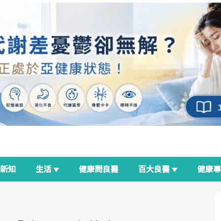
新知
生活
健康問良醫
百大良醫
健康
良醫生活祭
我與健康韌性的距離