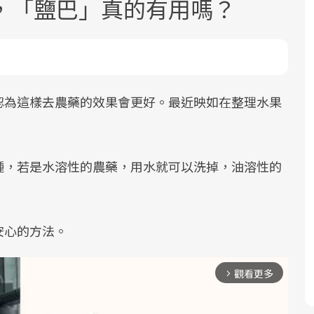
，「鹽巴」真的有用嗎？
認為這樣去農藥的效果會更好。最近映如在整理水果
面對超高齡社會的浪潮，台灣正在快速
2025年，就到良醫生活祭體驗「一站式
良醫健康網從「換季的身體變化」出
邁向「健康照護」的新時代。隨著國家
健康新生活」，從講座、體驗到運動，
發，透過醫學觀點與日常感受的對話，
種，若是水溶性的農藥，用水就可以洗掉，油溶性的
政策如「健康台灣推動委員會」與「長
全面啟動你的健康革命！
建立對亞健康的認知，進而引導實際的
照3.0」的推進，「預防醫學」已成全民
改善行動。
關注的核心議題。然而，健檢不只是醫
安心的方法。
療院所的服務，更是民眾了解自身健康
狀況、啟動健康管理的重要起點。
觀看更多
arrow_forward_ios
前往專題
前往專題
前往專題