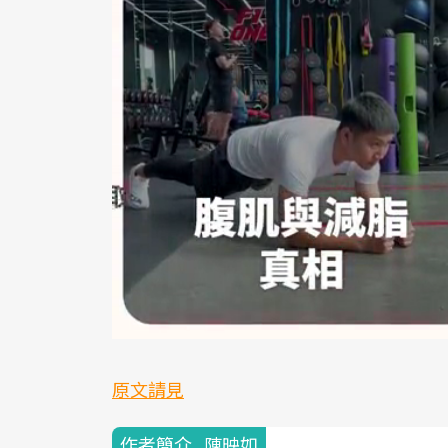
原文請見
作者簡介_陳映如