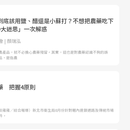
到底該用鹽、醋還是小蘇打？不想把農藥吃下
9大迷思」一次解惑
 | 顏瑞泓
農產品，就不必擔心農藥殘留。其實，這也是對農藥認識不夠的誤
品，是指農
藥 把握4原則
談雍雍／綜合報導）新北市衛生局8月份針對轄內連鎖通路及傳統市場
件，