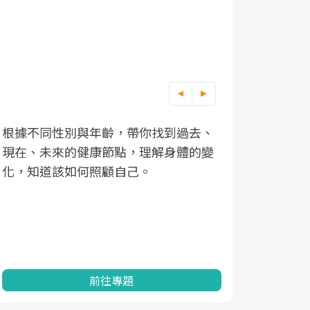
根據不同性別與年齡，帶你找到過去、
因應超高齡
現在、未來的健康節點，理解身體的變
「2025
化，知道該如何照顧自己。
康促進為目
民眾健康的
查、數據分
一起成為台
前往專題