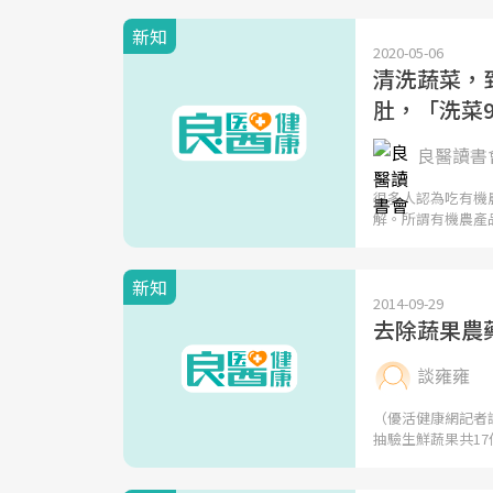
新知
2020-05-06
清洗蔬菜，
肚，「洗菜
良醫讀書會
很多人認為吃有機
解。所謂有機農產
新知
2014-09-29
去除蔬果農
談雍雍
（優活健康網記者
抽驗生鮮蔬果共17