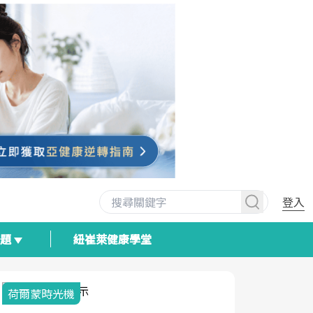
登入
專題
紐崔萊健康學堂
荷爾蒙時光機
2025健檢