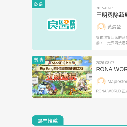
飲食
2015-02-09
王明勇除蔬
黃曼瑩
從市場買回家的蔬
前，一定要清洗過
熱門推薦