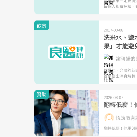
蔬菜水果一定要洗
每個人都有把握。
飲食
2017-09-08
洗米水、鹽
果」才能避
謝玠揚的長
這幾年，台灣的新
說是使出渾身解數