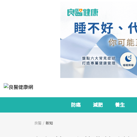
防癌
減肥
養生
良醫
新知