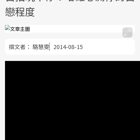
戀程度
撰文者：
駱慧雯
2014-08-15
「我不是自戀狂，只是愛玩自拍而已！」許多低頭族
喜歡玩自拍，照片經APP修圖再上傳社群網站，並持
續觀察朋友的按讚數或回應，證明自己的高人氣，不
過，這類舉動卻也常被笑稱為「自戀」。事實上，愛
玩自拍未必是自戀，專長塔羅牌占卜的紫蝶老師教大
家利用塔羅心測的方式，算出潛藏內心的自戀程度，
以及如何建立與真實生活的平衡。（影音／攝影記者