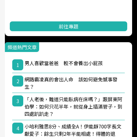
前往專題
頻道熱門文章
男人喜歡當爸爸 較不會養出小屁孩
1
網路霸凌真的會出人命 該如何避免憾事發
2
生？
「人老後，難道只能臥病在床嗎？」跟屏東阿
3
伯學：如何只花半年，就從身上插滿管子，到
四處趴趴走？
小哈利雅思8分、成績全A！伊能靜700字長文
4
獻愛子：餘生只剩2年半能相處！得體的退