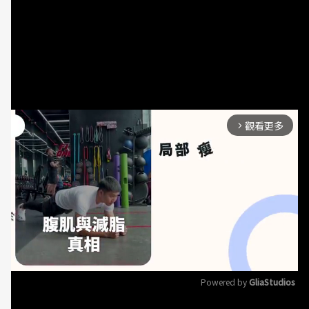
請從下方四張塔羅牌中，不需思考，憑直覺挑選一張
最喜歡或最接近目前生活狀態的牌，可分析出潛意識
中的自戀程度，且由紫蝶老師分析，是否該在愛自己
和愛別人之間取得平衡。
觀看更多
arrow_forward_ios
Powered by 
GliaStudios