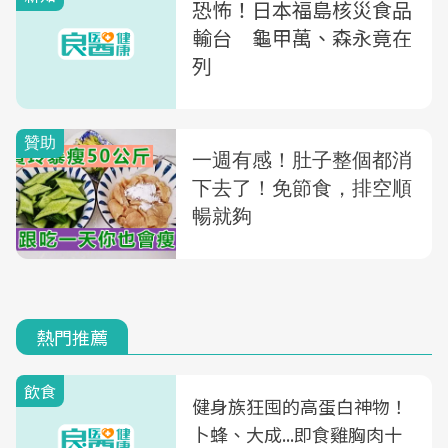
恐怖！日本福島核災食品
輸台 龜甲萬、森永竟在
列
熱門推薦
飲食
健身族狂囤的高蛋白神物！
卜蜂、大成...即食雞胸肉十