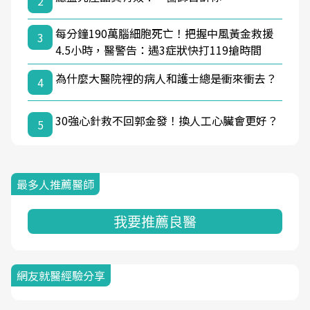
2
每分鐘190萬腦細胞死亡！把握中風黃金救援
3
4.5小時，醫警告：遇3症狀快打119搶時間
為什麼大醫院裡的病人和護士總是衝來衝去？
4
30強心針救不回郭金發！換人工心臟會更好？
5
最多人推薦醫師
我要推薦良醫
網友就醫經驗分享