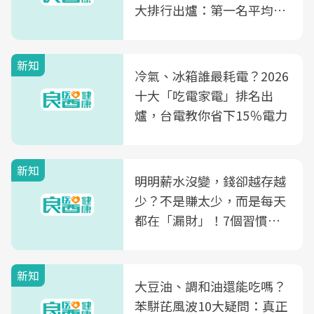
大排行出爐：第一名平均一
片不到50元
新知
冷氣、冰箱誰最耗電？2026
十大「吃電家電」排名出
爐，台電教你省下15％電力
新知
明明薪水沒變，錢卻越存越
少？不是賺太少，而是每天
都在「漏財」！7個習慣一
次看
新知
大豆油、調和油還能吃嗎？
苯駢芘風波10大疑問：真正