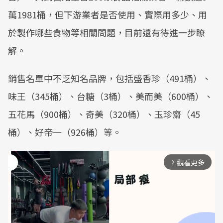
萬1981桶，但下游業者是否使用、實際用多少、用
於製作哪些食物等相關問題，目前還有待進一步瞭
解。
銷售名單中不乏知名品牌，包括盛香珍（491桶）、
味王（345桶）、台糖（3桶）、美而美（600桶）、
五花馬（900桶）、奇美（320桶）、玉珍齋（45
桶）、好帝一（926桶）等。
觀看更多
arrow_forward_ios