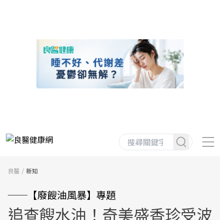
良醫
新知
──【廢餿油風暴】專題
追查餿水油！奇美盛香珍受波