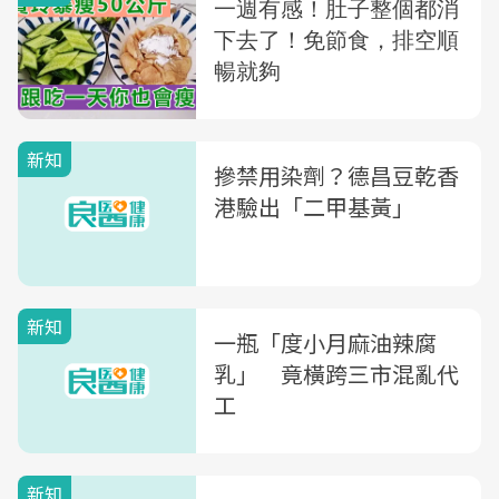
新知
摻禁用染劑？德昌豆乾香
港驗出「二甲基黃」
新知
一瓶「度小月麻油辣腐
乳」 竟橫跨三市混亂代
工
新知