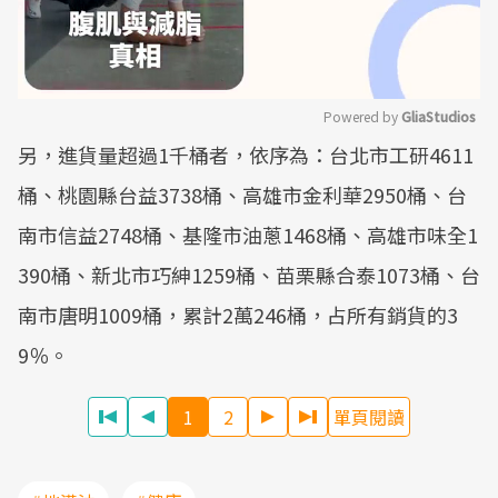
Powered by 
GliaStudios
另，進貨量超過1千桶者，依序為：台北市工研4611
Mute
桶、桃園縣台益3738桶、高雄市金利華2950桶、台
南市信益2748桶、基隆市油蔥1468桶、高雄市味全1
390桶、新北市巧紳1259桶、苗栗縣合泰1073桶、台
南市唐明1009桶，累計2萬246桶，占所有銷貨的3
9％。
1
2
單頁閱讀