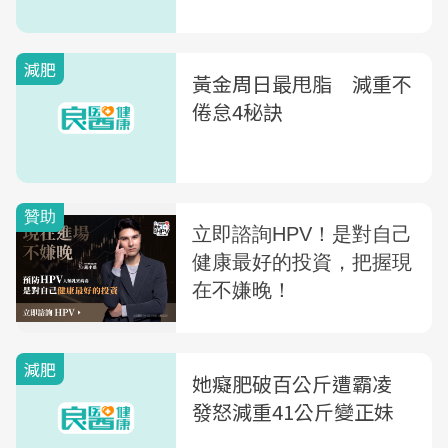
次告訴你
減肥
黃金周日最甩脂 減重不
倦怠4秘訣
減肥
她癡肥破百公斤遭霸凌
發怒減重41公斤變正妹