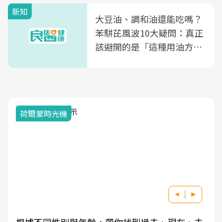
新知
大豆油、調和油還能吃嗎？
苯駢芘風波10大疑問：真正
該避開的是「這種用油方
式」
荷爾蒙時光機