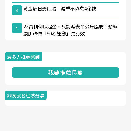
黃金周日最甩脂 減重不倦怠4秘訣
4
25萬個仰臥起坐，只能減去半公斤脂肪！想練
5
腹肌改做「90秒運動」更有效
最多人推薦醫師
我要推薦良醫
網友就醫經驗分享