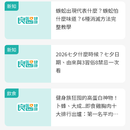
新知
蜈蚣出現代表什麼？蜈蚣怕
什麼味道？6種消滅方法完
整教學
新知
2026七夕什麼時候？七夕日
期、由來與3習俗8禁忌一次
看
飲食
健身族狂囤的高蛋白神物！
卜蜂、大成...即食雞胸肉十
大排行出爐：第一名平均一
片不到50元