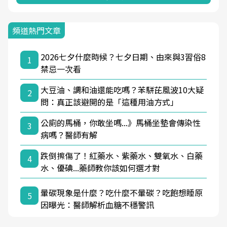
頻道熱門文章
2026七夕什麼時候？七夕日期、由來與3習俗8
1
禁忌一次看
大豆油、調和油還能吃嗎？苯駢芘風波10大疑
2
問：真正該避開的是「這種用油方式」
公廁的馬桶，你敢坐嗎...》馬桶坐墊會傳染性
3
病嗎？醫師有解
跌倒擦傷了！紅藥水、紫藥水、雙氧水、白藥
4
水、優碘...藥師教你該如何選才對
暈碳現象是什麼？吃什麼不暈碳？吃飽想睡原
5
因曝光：醫師解析血糖不穩警訊