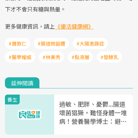
下才不會只有糖與熱量。
更多健康資訊，請上
《優活健康網》
#蕭敦仁
#腸道微菌體
#大腸激躁症
#醫學權威
#林美秀
#黏液層
#發酵乳
延伸閱讀
養生
過敏、肥胖、憂鬱...腸道
壞菌猖獗，難怪身體一堆
病！營養醫學博士：避免
腸道菌相失衡飲食3原則