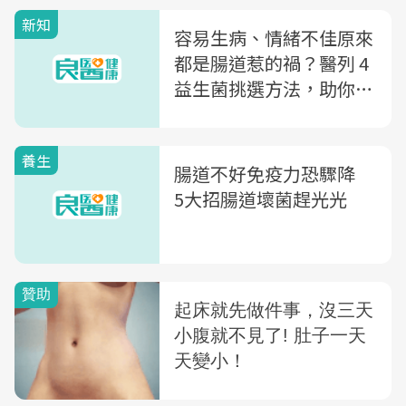
新知
容易生病、情緒不佳原來
都是腸道惹的禍？醫列 4
益生菌挑選方法，助你腸
保健康
養生
腸道不好免疫力恐驟降
5大招腸道壞菌趕光光