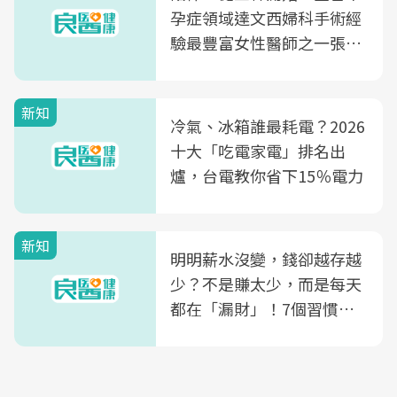
孕症領域達文西婦科手術經
驗最豐富女性醫師之一張永
玲領軍，打造全台首創「生
殖銀行概念形象館」，攜手
新知
光田醫院建構360度女性健
冷氣、冰箱誰最耗電？2026
康照護生態圈
十大「吃電家電」排名出
爐，台電教你省下15％電力
新知
明明薪水沒變，錢卻越存越
少？不是賺太少，而是每天
都在「漏財」！7個習慣一
次看