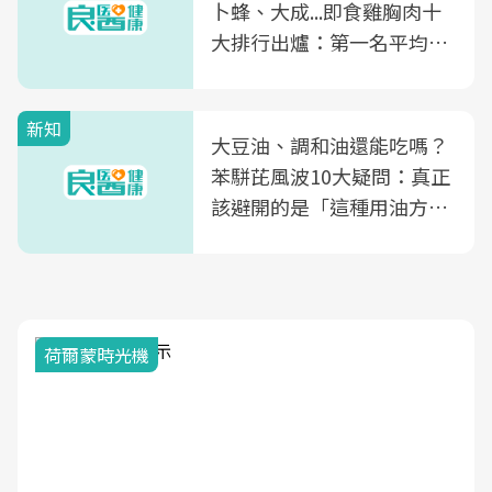
卜蜂、大成...即食雞胸肉十
大排行出爐：第一名平均一
片不到50元
新知
大豆油、調和油還能吃嗎？
苯駢芘風波10大疑問：真正
該避開的是「這種用油方
式」
荷爾蒙時光機