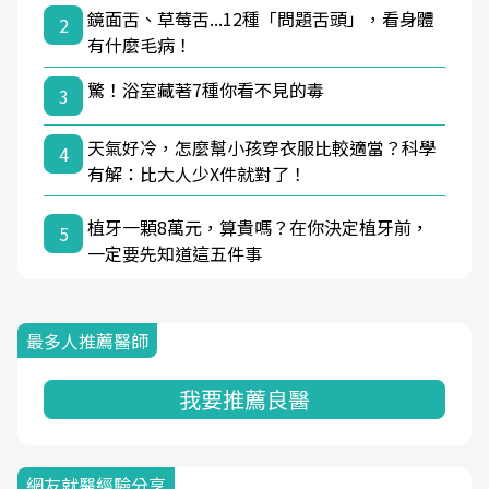
鏡面舌、草莓舌...12種「問題舌頭」，看身體
2
有什麼毛病！
驚！浴室藏著7種你看不見的毒
3
天氣好冷，怎麼幫小孩穿衣服比較適當？科學
4
有解：比大人少X件就對了！
植牙一顆8萬元，算貴嗎？在你決定植牙前，
5
一定要先知道這五件事
最多人推薦醫師
我要推薦良醫
網友就醫經驗分享