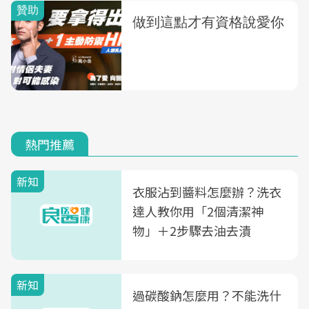
熱門推薦
新知
衣服沾到醬料怎麼辦？洗衣
達人教你用「2個清潔神
物」＋2步驟去油去漬
新知
過碳酸鈉怎麼用？不能洗什