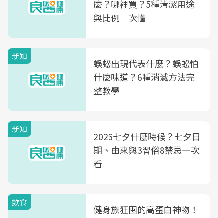
麼？哪裡買？5種清潔用途
與比例一次懂
新知
蜈蚣出現代表什麼？蜈蚣怕
什麼味道？6種消滅方法完
整教學
新知
2026七夕什麼時候？七夕日
期、由來與3習俗8禁忌一次
看
飲食
健身族狂囤的高蛋白神物！