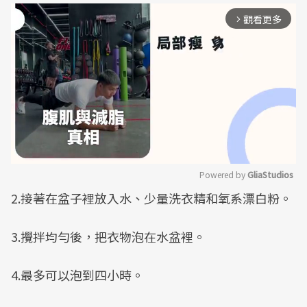
觀看更多
arrow_forward_ios
Powered by 
GliaStudios
2.接著在盆子裡放入水、少量洗衣精和氧系漂白粉。
Mute
3.攪拌均勻後，把衣物泡在水盆裡。
4.最多可以泡到四小時。