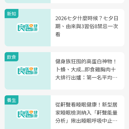
新知
2026七夕什麼時候？七夕日
期、由來與3習俗8禁忌一次
看
飲食
健身族狂囤的高蛋白神物！
卜蜂、大成...即食雞胸肉十
大排行出爐：第一名平均一
片不到50元
養生
從鼾聲看睡眠健康！新型居
家睡眠檢測納入「鼾聲能量
分析」揪出睡眠呼吸中止症
風險