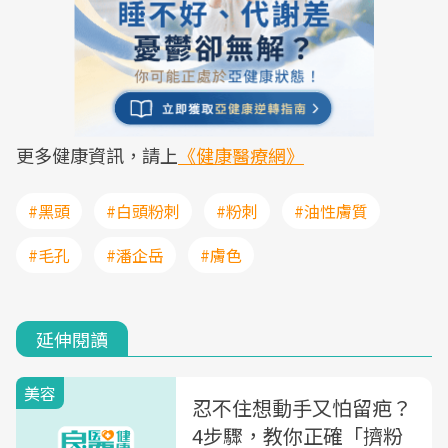
更多健康資訊，請上
《健康醫療網》
#黑頭
#白頭粉刺
#粉刺
#油性膚質
#毛孔
#潘企岳
#膚色
延伸閱讀
美容
忍不住想動手又怕留疤？
4步驟，教你正確「擠粉