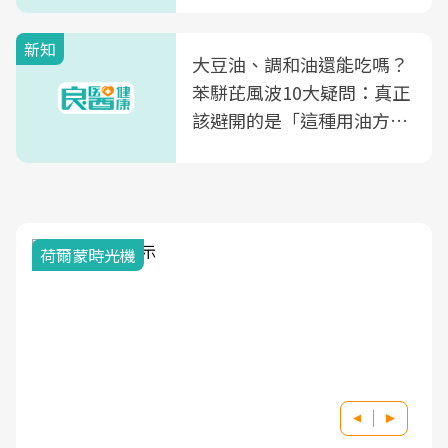
新知
大豆油、調和油還能吃嗎？
苯駢芘風波10大疑問：真正
該避開的是「這種用油方
式」
荷爾蒙時光機