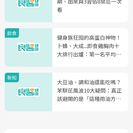
期、由來與3習俗8禁忌一次
看
飲食
健身族狂囤的高蛋白神物！
卜蜂、大成...即食雞胸肉十
大排行出爐：第一名平均一
片不到50元
新知
大豆油、調和油還能吃嗎？
苯駢芘風波10大疑問：真正
該避開的是「這種用油方
式」