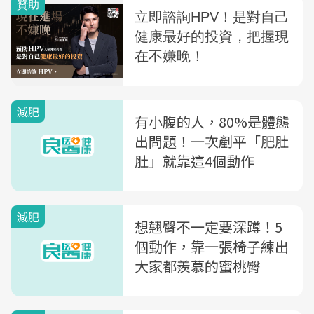
減肥
有小腹的人，80%是體態
出問題！一次剷平「肥肚
肚」就靠這4個動作
減肥
想翹臀不一定要深蹲！5
個動作，靠一張椅子練出
大家都羨慕的蜜桃臀