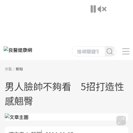
良醫
新知
男人臉帥不夠看 5招打造性
感翹臀