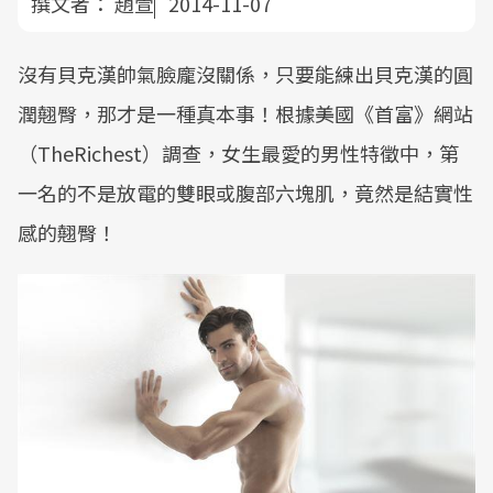
撰文者：
趙萱
2014-11-07
沒有貝克漢帥氣臉龐沒關係，只要能練出貝克漢的圓
潤翹臀，那才是一種真本事！根據美國《首富》網站
（TheRichest）調查，女生最愛的男性特徵中，第
一名的不是放電的雙眼或腹部六塊肌，竟然是結實性
感的翹臀！