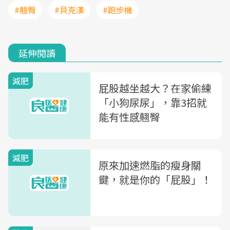
#翹臀
#貝克漢
#跑步機
延伸閱讀
減肥
屁股越坐越大？在家偷練
「小狗尿尿」，靠3招就
能有性感翹臀
減肥
原來加速燃脂的瘦身關
鍵，就是你的「屁股」！