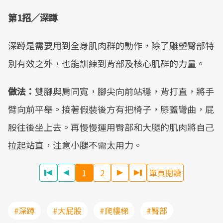
第1招／深蹲
深蹲是需要用到全身肌肉群的動作，除了雕塑臀部特
別有效之外，也能訓練到背部及核心肌群的力量。
做法：
雙腳與肩同寬，腳尖向前站穩，背打直，將手
臂向前平舉。接著假裝後方有把椅子，膝蓋彎曲，屁
股往後坐上去。再慢慢運用臀部和大腿的肌肉將自己
拉起站直，注意小腿不需太用力。
1
2
單頁閱讀
#深蹲
#大屁股
#爬樓梯
#臀部