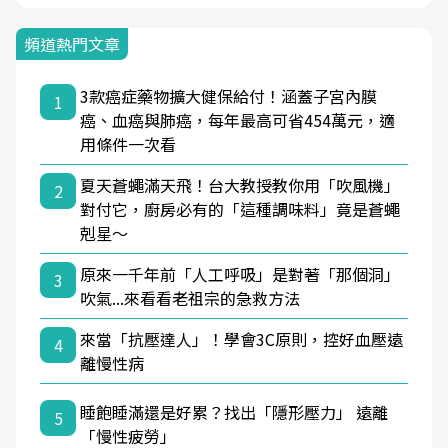
頻道熱門文章
3款癌症藥物擴大健保給付！涵蓋子宮內膜
1
癌、血癌與肺癌，每年最高可省454萬元，適
用條件一次看
夏天蒼蠅滿天飛！台大教授教你用「吹風機」
2
對付它，廚房必有的「這種調味料」竟是蒼蠅
剋星～
原來一千年前「人工呼吸」是對著「那個洞」
3
吹氣...來看看老祖宗的急救方法
來當「抗壓達人」！學會3C原則，控好血壓遠
4
離慢性病
睡飽睡滿還是好累？找出「隱形壓力」 遠離
5
「慢性疲勞」