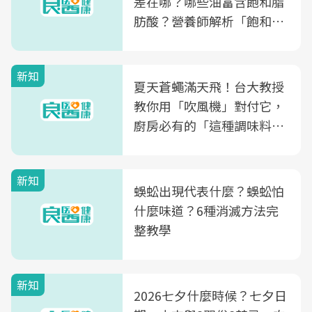
差在哪？哪些油富含飽和脂
肪酸？營養師解析「飽和脂
肪酸」的優缺點、建議攝取
量
新知
夏天蒼蠅滿天飛！台大教授
教你用「吹風機」對付它，
廚房必有的「這種調味料」
竟是蒼蠅剋星～
新知
蜈蚣出現代表什麼？蜈蚣怕
什麼味道？6種消滅方法完
整教學
新知
2026七夕什麼時候？七夕日