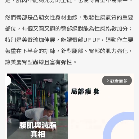
然而臀部是凸顯女性身材曲線，散發性感氣質的重要
部位，有個又圓又翹的臀部絕對能為性感指數加分；
特別是美臀瑜珈伸展，能讓臀部UP UP，這動作主要
著重在下半身的訓練，針對腿部、臀部的肌力強化，
讓美麗臀型蟲線且富有彈性。
觀看更多
arrow_forward_ios