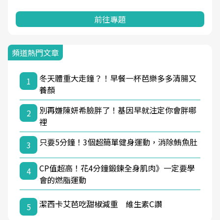
前往專題
頻道熱門文章
冬天體重大走鐘？！早餐一杯芭樂多多清腸又
1
養顏
別再嫌陳妍希臉胖了！基因早就注定你會胖哪
2
裡
只要5分鐘！3個超簡單健身運動，消除鮪魚肚
3
CP值超高！花4分鐘鍛鍊全身肌肉》一定要學
4
會的燃脂運動
潔西卡艾芭吃甜椒減重 維生素C讚
5