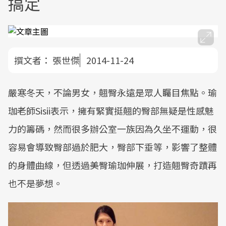
搞定
撰文者：
張世傑
2014-11-24
嚴寒冬天，不論男女，翹臀永遠是眾人矚目焦點。瑜
珈老師Sisii表示，擁有緊實挺翹的臀部無疑是性感魅
力的籌碼，然而很多辦公室一族因為久坐不運動，很
容易會導致臀部過於肥大，臀部下垂等，影響了整體
的身體曲線，但透過美臀瑜珈伸展，打造翹臀奇蹟再
也不是夢想。