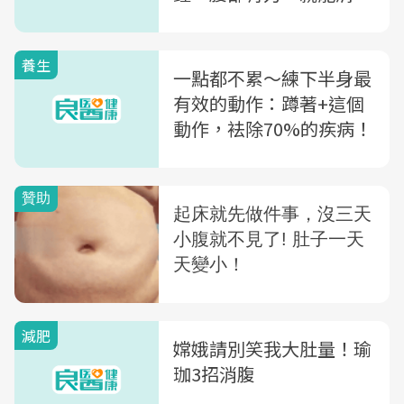
便
養生
一點都不累～練下半身最
有效的動作：蹲著+這個
動作，袪除70%的疾病！
減肥
嫦娥請別笑我大肚量！瑜
珈3招消腹