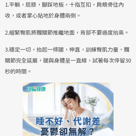
1.平躺，屈膝，腳踩地板，十指互扣，肩頰骨往內
收，或者掌心貼地於身體兩側。
2.縮緊臀肌將髖關節推離地面，背部不要過度抬高。
3.穩定一切，抬起一條腿，伸直，訓練臀肌力量，髖
關節完全延展，腿與身體呈一直線，試著每次停留30
秒的時間。