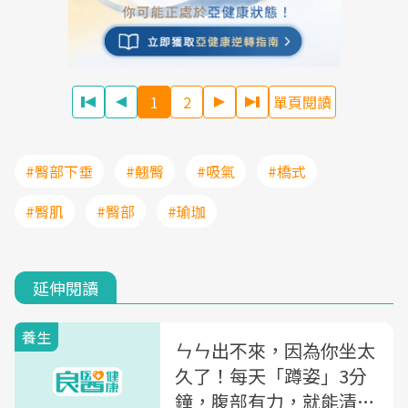
1
2
單頁閱讀
#臀部下垂
#翹臀
#吸氣
#橋式
#臀肌
#臀部
#瑜珈
延伸閱讀
養生
ㄣㄣ出不來，因為你坐太
久了！每天「蹲姿」3分
鐘，腹部有力，就能清宿