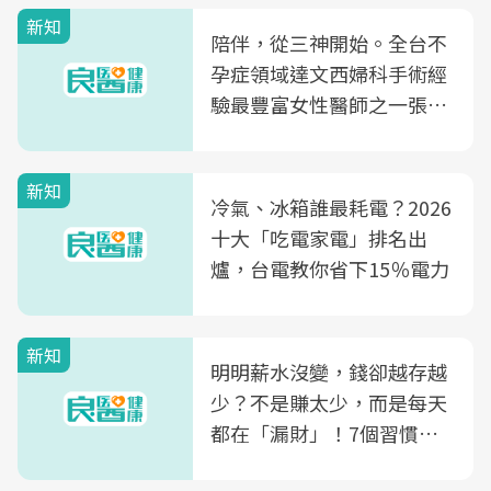
新知
陪伴，從三神開始。全台不
孕症領域達文西婦科手術經
驗最豐富女性醫師之一張永
玲領軍，打造全台首創「生
殖銀行概念形象館」，攜手
新知
光田醫院建構360度女性健
冷氣、冰箱誰最耗電？2026
康照護生態圈
十大「吃電家電」排名出
爐，台電教你省下15％電力
新知
明明薪水沒變，錢卻越存越
少？不是賺太少，而是每天
都在「漏財」！7個習慣一
次看