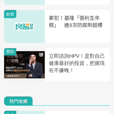
飲食
累犯！基隆「張利生年
糕」 連8次防腐劑超標
熱門推薦