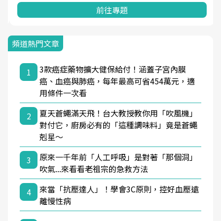
前往專題
頻道熱門文章
3款癌症藥物擴大健保給付！涵蓋子宮內膜
1
癌、血癌與肺癌，每年最高可省454萬元，適
用條件一次看
夏天蒼蠅滿天飛！台大教授教你用「吹風機」
2
對付它，廚房必有的「這種調味料」竟是蒼蠅
剋星～
原來一千年前「人工呼吸」是對著「那個洞」
3
吹氣...來看看老祖宗的急救方法
來當「抗壓達人」！學會3C原則，控好血壓遠
4
離慢性病