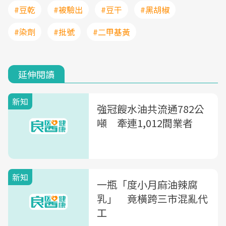
#豆乾
#被驗出
#豆干
#黑胡椒
#染劑
#批號
#二甲基黃
延伸閱讀
新知
強冠餿水油共流通782公
噸 牽連1,012間業者
新知
一瓶「度小月麻油辣腐
乳」 竟橫跨三市混亂代
工