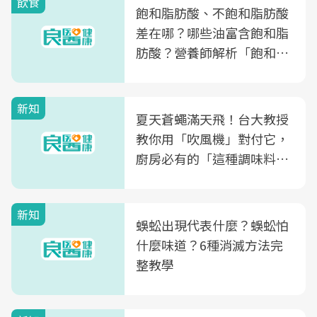
飲食
飽和脂肪酸、不飽和脂肪酸
差在哪？哪些油富含飽和脂
肪酸？營養師解析「飽和脂
肪酸」的優缺點、建議攝取
量
新知
夏天蒼蠅滿天飛！台大教授
教你用「吹風機」對付它，
廚房必有的「這種調味料」
竟是蒼蠅剋星～
新知
蜈蚣出現代表什麼？蜈蚣怕
什麼味道？6種消滅方法完
整教學