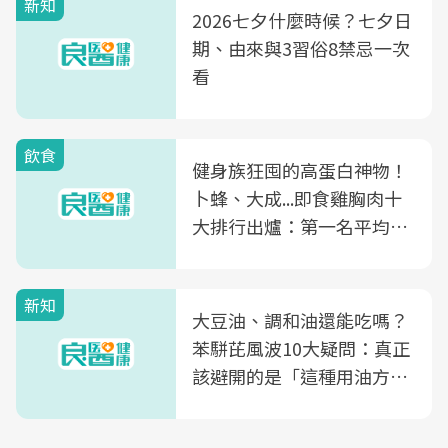
新知
2026七夕什麼時候？七夕日
期、由來與3習俗8禁忌一次
看
飲食
健身族狂囤的高蛋白神物！
卜蜂、大成...即食雞胸肉十
大排行出爐：第一名平均一
片不到50元
新知
大豆油、調和油還能吃嗎？
苯駢芘風波10大疑問：真正
該避開的是「這種用油方
式」