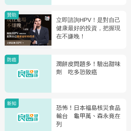
防癌
潤餅皮問題多！驗出甜味
劑 吃多恐致癌
新知
恐怖！日本福島核災食品
輸台 龜甲萬、森永竟在
列