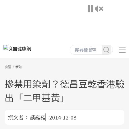
良醫
新知
摻禁用染劑？德昌豆乾香港驗
出「二甲基黃」
撰文者：
談雍雍
2014-12-08