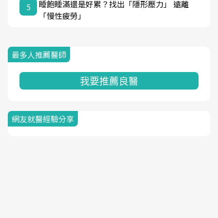
睡飽睡滿還是好累？找出「隱形壓力」 遠離
5
「慢性疲勞」
最多人推薦醫師
我要推薦良醫
網友就醫經驗分享