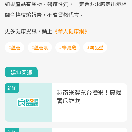
如果產品有藥物、醫療性質，一定會要求廠商出示相
關合格檢驗報告，不會貿然代言。」
更多健康資訊，請上
《華人健康網》
#蘆薈
#蘆薈素
#綠膳纖
#陶晶瑩
延伸閱讀
新知
越南米混充台灣米！農糧
署斥詐欺