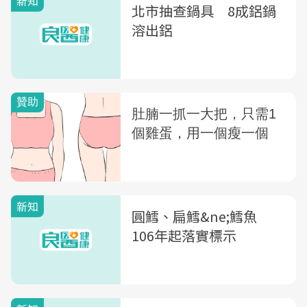
新知
北市抽查鍋具 8成鋁鍋
溶出鋁
新知
圓鱈、扁鱈&ne;鱈魚
106年起落實標示