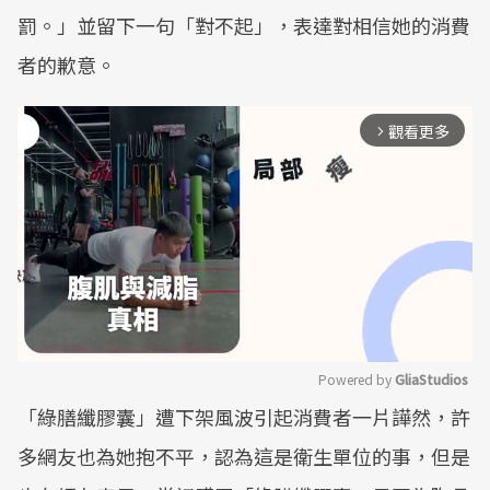
罰。」並留下一句「對不起」，表達對相信她的消費
者的歉意。
觀看更多
arrow_forward_ios
Powered by 
GliaStudios
「綠膳纖膠囊」遭下架風波引起消費者一片譁然，許
Mute
多網友也為她抱不平，認為這是衛生單位的事，但是