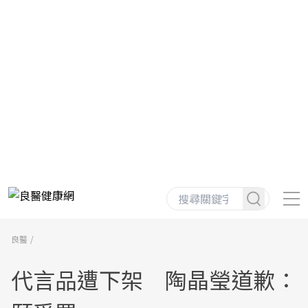
良醫
代言品遭下架 陶晶瑩道歉：