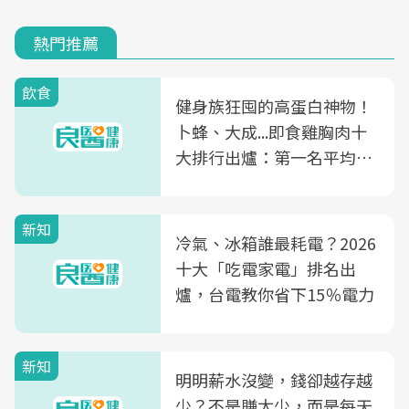
熱門推薦
飲食
健身族狂囤的高蛋白神物！
卜蜂、大成...即食雞胸肉十
大排行出爐：第一名平均一
片不到50元
新知
冷氣、冰箱誰最耗電？2026
十大「吃電家電」排名出
爐，台電教你省下15％電力
新知
明明薪水沒變，錢卻越存越
少？不是賺太少，而是每天