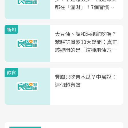
都在「漏財」！7個習慣一
次看
新知
大豆油、調和油還能吃嗎？
苯駢芘風波10大疑問：真正
該避開的是「這種用油方
式」
飲食
豐胸只吃青木瓜？中醫說：
這個超有效