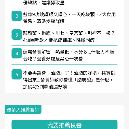
優缺點、建議攝取量
藍莓9功效護眼又護心，一天吃幾顆？3大食用
2
禁忌、清洗步驟詳解
龍鬚菜、過貓、川七、皇宮菜，哪裡不一樣？
3
4張圖吃對才能抗癌補鐵、降膽固醇！
蓮霧營養解密：熱量低、水分多...什麼人不適
4
合吃？營養好處及禁忌一次看
不要再誤會「油脂」了！油脂的好壞，其實挑
5
得出來...營養師教你看懂「脂肪酸」是什麼，
加碼4招判斷油脂好壞
最多人推薦醫師
我要推薦良醫