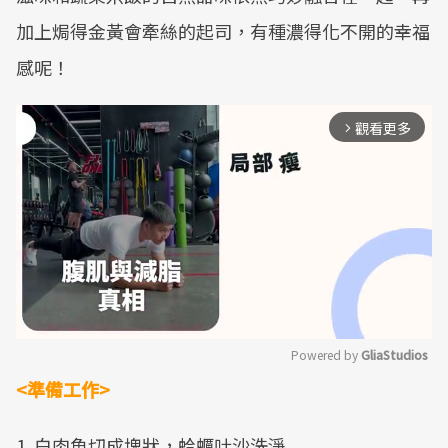
加上焗得金黃會牽絲的起司，有種濃得化不開的幸福
感呢！
觀看更多
arrow_forward_ios
Powered by 
GliaStudios
<準備工作>
Mute
1. 白肉魚切成塊狀，蛤蠣吐沙洗淨