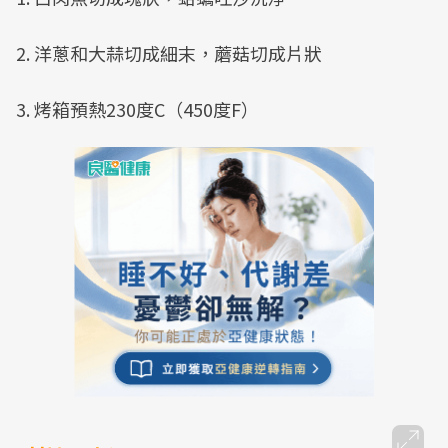
2. 洋蔥和大蒜切成細末，蘑菇切成片狀
3. 烤箱預熱230度C（450度F）