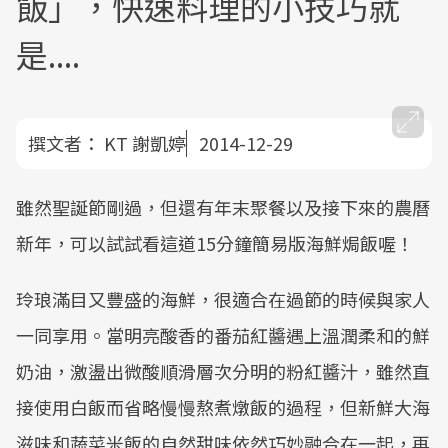
飯」，快速料理的小技巧就
是....
撰文者：
KT 謝凱婷
2014-12-29
雖然聖誕節剛過，但還有年末聚餐以及接下來的農曆
新年，可以試試看這道15分鐘簡易版海鮮焗飯喔！
玲琅滿目又豐盛的海鮮，很適合在過節的時候與家人
一同享用。當明亮酸香的番茄紅醬遇上溫潤柔和的鮮
奶油，激盪出微酸順滑層次分明的粉紅醬汁，雖然直
接使用白飯而省略慢慢熬煮燉飯的過程，但新鮮大海
滋味和蔬菜米飯的自然甜味依然巧妙融合在一起，再