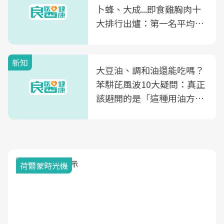
卜蜂、大成...即食雞胸肉十
大排行出爐：第一名平均一
片不到50元
新知
大豆油、調和油還能吃嗎？
苯駢芘風波10大疑問：真正
該避開的是「這種用油方
式」
荷爾蒙時光機