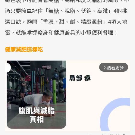
過只要簡單記住「無糖、脫脂、低鈉、高纖」4個挑
選口訣，避開「香濃、甜、鹹、精緻澱粉」4項大地
雷，就能掌握瘦身和健康兼具的小資便利餐囉！
健康減肥這樣吃
觀看更多
arrow_forward_ios