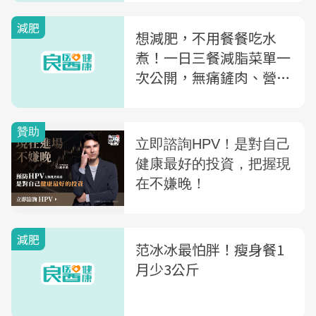
減肥
想減肥，不用餐餐吃水
煮！一日三餐減脂菜單一
次公開，無痛鏟肉、營養
均衡不易餓
減肥
范冰冰最怕胖！瘦身餐1
月少3公斤