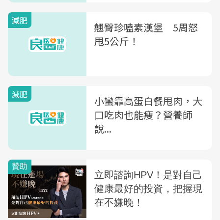
減肥
翹臀珍嗑素漢堡 5周怒
甩5公斤！
減肥
小蠻靠高蛋白餐甩肉，大
口吃肉也能瘦？營養師
說...