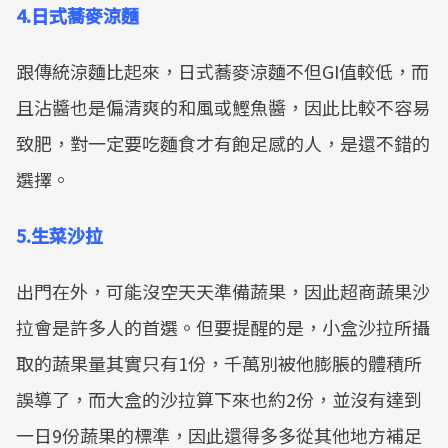
4.日式蕎麥涼麵
跟傳統涼麵比起來，日式蕎麥涼麵不但GI值較低，而
且沾醬也是偏清爽的和風或鰹魚醬，因此比較不容易
致肥，對一定要吃麵食才有飽足感的人，是還不錯的
選擇。
5.生菜沙拉
出門在外，可能沒空天天準備蔬果，因此超商蔬果沙
拉會是許多人的首選。但要提醒的是，小盒沙拉所攝
取的蔬果量其實只有1份，千萬別被他膨脹的體積所
誤導了，而大盒的沙拉算下來也約2份，並沒有達到
一日9份蔬果的標準，因此還得多多從其他地方補足