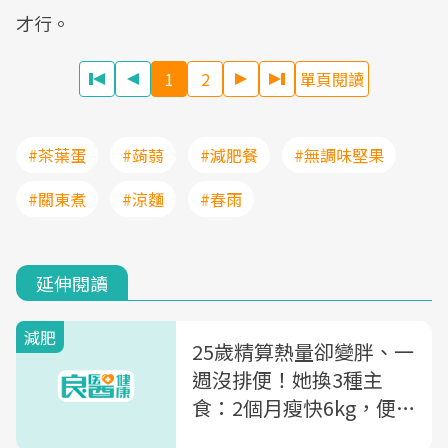
才行。
1
2
單頁閱讀
#茶葉蛋
#蒟蒻
#減肥餐
#無調味堅果
#關東煮
#涼麵
#春雨
延伸閱讀
減肥
25歲精算熱量卻變胖、一
週沒排便！她換3種主
食：2個月瘦快6kg，便
秘也改善