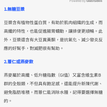
Powered by 
GliaStudios
1.無糖豆漿
Mute
豆漿含有植物性蛋白質，有助於肌肉組織的生成，而
高纖的特性，也能促進腸胃蠕動，讓排便更順暢。此
外，豆漿還含有大豆異黃酮，是抗氧化、減少發炎反
應的好幫手，對減肥很有幫助。
2.薏仁或燕麥飲
燕麥屬於高纖、低升糖指數（GI值）又富含維生素B
群的全殼類，不但具有飽足感，還能提升新陳代謝、
避免脂肪堆積，而薏仁能消除水腫，記得要選擇無糖
的。