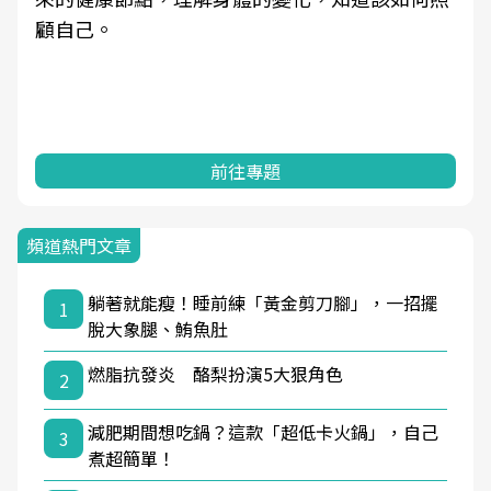
顧自己。
前往專題
頻道熱門文章
躺著就能瘦！睡前練「黃金剪刀腳」，一招擺
1
脫大象腿、鮪魚肚
燃脂抗發炎 酪梨扮演5大狠角色
2
減肥期間想吃鍋？這款「超低卡火鍋」，自己
3
煮超簡單！