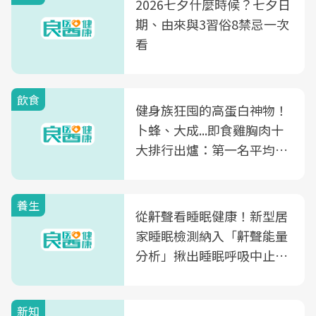
2026七夕什麼時候？七夕日
期、由來與3習俗8禁忌一次
看
飲食
健身族狂囤的高蛋白神物！
卜蜂、大成...即食雞胸肉十
大排行出爐：第一名平均一
片不到50元
養生
從鼾聲看睡眠健康！新型居
家睡眠檢測納入「鼾聲能量
分析」揪出睡眠呼吸中止症
風險
新知