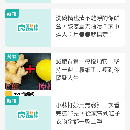
新知
洗碗精也清不乾淨的保鮮
盒，該怎麼去油污？家事
達人：用●●就搞定！
新知
小蘇打妙用無窮》一次看
完這13招，從家電到鞋子
衣物全都一乾二淨