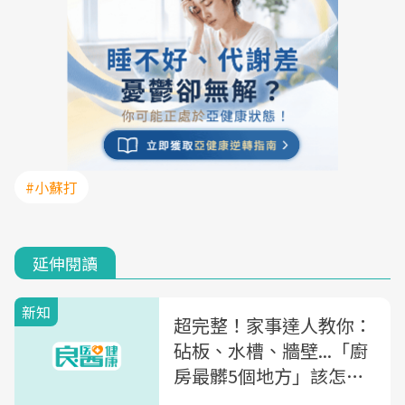
#小蘇打
延伸閱讀
新知
超完整！家事達人教你：
砧板、水槽、牆壁...「廚
房最髒5個地方」該怎麼
清