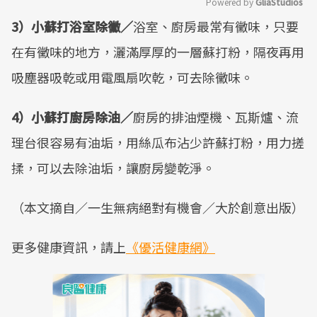
Powered by 
GliaStudios
3）小蘇打浴室除黴／
浴室、廚房最常有黴味，只要
Mute
在有黴味的地方，灑滿厚厚的一層蘇打粉，隔夜再用
吸塵器吸乾或用電風扇吹乾，可去除黴味。
4）小蘇打廚房除油／
廚房的排油煙機、瓦斯爐、流
理台很容易有油垢，用絲瓜布沾少許蘇打粉，用力搓
揉，可以去除油垢，讓廚房變乾淨。
（本文摘自／一生無病絕對有機會／大於創意出版）
更多健康資訊，請上
《優活健康網》