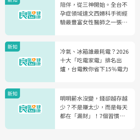
陪伴，從三神開始。全台不
孕症領域達文西婦科手術經
驗最豐富女性醫師之一張永
玲領軍，打造全台首創「生
殖銀行概念形象館」，攜手
新知
光田醫院建構360度女性健
冷氣、冰箱誰最耗電？2026
康照護生態圈
十大「吃電家電」排名出
爐，台電教你省下15％電力
新知
明明薪水沒變，錢卻越存越
少？不是賺太少，而是每天
都在「漏財」！7個習慣一
次看