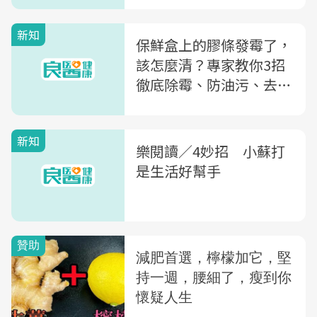
新知
保鮮盒上的膠條發霉了，
該怎麼清？專家教你3招
徹底除霉、防油污、去異
味
新知
樂閱讀／4妙招 小蘇打
是生活好幫手