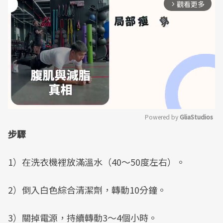
觀看更多
arrow_forward_ios
Powered by 
GliaStudios
步驟
Mute
1）在洗衣機裡放滿溫水（40～50度左右）。
2）倒入白色綜合清潔劑，轉動10分鐘。
3）關掉電源，持續轉動3～4個小時。