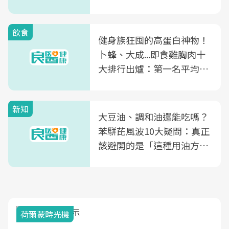
飲食
健身族狂囤的高蛋白神物！
卜蜂、大成...即食雞胸肉十
大排行出爐：第一名平均一
片不到50元
新知
大豆油、調和油還能吃嗎？
苯駢芘風波10大疑問：真正
該避開的是「這種用油方
式」
荷爾蒙時光機