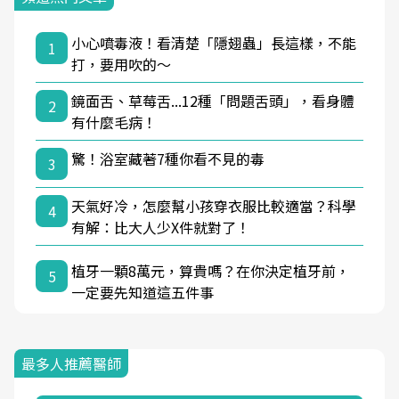
小心噴毒液！看清楚「隱翅蟲」長這樣，不能
1
打，要用吹的～
鏡面舌、草莓舌...12種「問題舌頭」，看身體
2
有什麼毛病！
驚！浴室藏著7種你看不見的毒
3
天氣好冷，怎麼幫小孩穿衣服比較適當？科學
4
有解：比大人少X件就對了！
植牙一顆8萬元，算貴嗎？在你決定植牙前，
5
一定要先知道這五件事
最多人推薦醫師