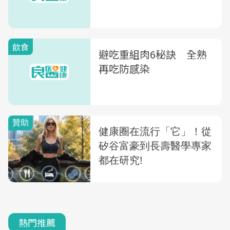
飲食
避吃重組肉6秘訣 全熟
再吃防感染
熱門推薦