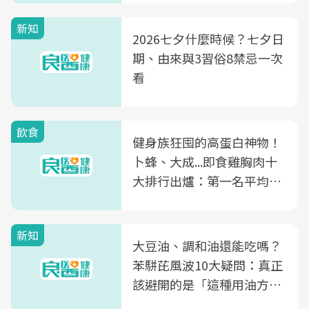
新知
2026七夕什麼時候？七夕日
期、由來與3習俗8禁忌一次
看
飲食
健身族狂囤的高蛋白神物！
卜蜂、大成...即食雞胸肉十
大排行出爐：第一名平均一
片不到50元
新知
大豆油、調和油還能吃嗎？
苯駢芘風波10大疑問：真正
該避開的是「這種用油方
式」