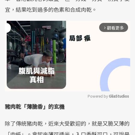
宜，結果吃到過多的色素和合成肉乾。
觀看更多
arrow_forward_ios
Powered by 
GliaStudios
豬肉乾「薄脆香」的玄機
Mute
除了傳統豬肉乾，近來大受歡迎的，就是又脆又薄的
「肉紙」。拿起來薄可透光，入口香酥可口，可說是