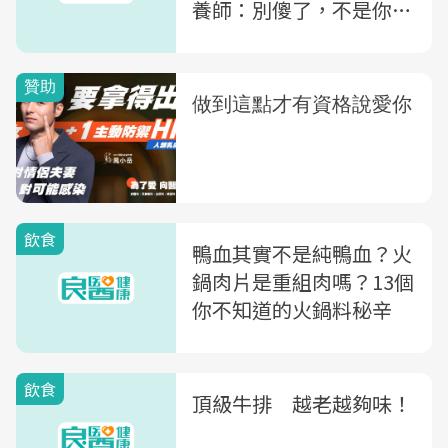
養師：別傻了，不是你想
的那樣！
飲食
鴨血其實不是純鴨血？火
鍋肉片是重組肉嗎？13個
你不知道的火鍋料秘辛
飲食
頂級牛排 越老越夠味！