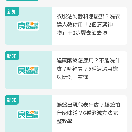
新知
衣服沾到醬料怎麼辦？洗衣
達人教你用「2個清潔神
物」＋2步驟去油去漬
新知
過碳酸鈉怎麼用？不能洗什
麼？哪裡買？5種清潔用途
與比例一次懂
新知
蜈蚣出現代表什麼？蜈蚣怕
什麼味道？6種消滅方法完
整教學