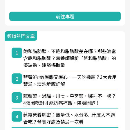
前往專題
頻道熱門文章
飽和脂肪酸、不飽和脂肪酸差在哪？哪些油富
1
含飽和脂肪酸？營養師解析「飽和脂肪酸」的
優缺點、建議攝取量
藍莓9功效護眼又護心，一天吃幾顆？3大食用
2
禁忌、清洗步驟詳解
龍鬚菜、過貓、川七、皇宮菜，哪裡不一樣？
3
4張圖吃對才能抗癌補鐵、降膽固醇！
蓮霧營養解密：熱量低、水分多...什麼人不適
4
合吃？營養好處及禁忌一次看