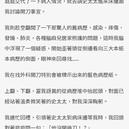
庭庭交代了一下病人情況，就去請史太太進來床邊跟
我討論開刀事宜。
我則趁空翻閱了一下那驚人的舊病歷，感染、摔傷、
發燒、肺炎，各種腦麻兒居家照護的問題，這時我腦
中浮現了一個疑惑，開始歪著頭從側邊看向三大本紙
本病歷的側面，眼神來回尋找......
我在找外科開刀特別會被標示出來的藍色病歷紙。
上翻、下翻，當我訝異的從病歷堆中抬起頭，對面已
經站著溫柔微笑著的史太太，對我深深鞠躬。
我連忙回禮，引領著史太太到病床邊等我時，我回頭
對著庭庭問一句：「他沒開過刀！？」