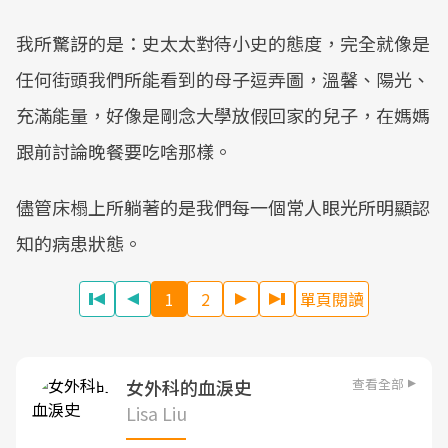
我所驚訝的是：史太太對待小史的態度，完全就像是
任何街頭我們所能看到的母子逗弄圖，溫馨、陽光、
充滿能量，好像是剛念大學放假回家的兒子，在媽媽
跟前討論晚餐要吃啥那樣。
儘管床榻上所躺著的是我們每一個常人眼光所明顯認
知的病患狀態。
1
2
單頁閱讀
查看全部
女外科的血淚史
Lisa Liu