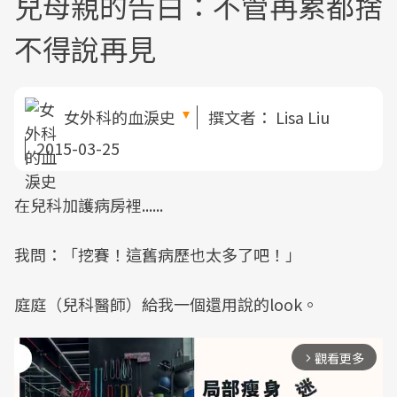
兒母親的告白：不管再累都捨
不得說再見
女外科的血淚史
撰文者：
Lisa Liu
2015-03-25
在兒科加護病房裡......
我問：「挖賽！這舊病歷也太多了吧！」
庭庭（兒科醫師）給我一個還用說的look。
觀看更多
arrow_forward_ios