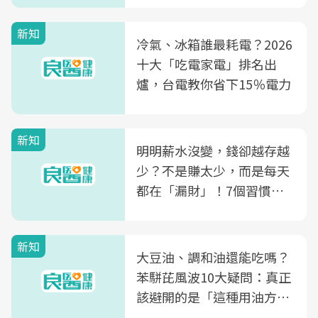
新知
冷氣、冰箱誰最耗電？2026
十大「吃電家電」排名出
爐，台電教你省下15％電力
新知
明明薪水沒變，錢卻越存越
少？不是賺太少，而是每天
都在「漏財」！7個習慣一
次看
新知
大豆油、調和油還能吃嗎？
苯駢芘風波10大疑問：真正
該避開的是「這種用油方
式」