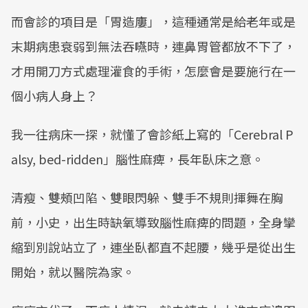
而會診的項目是「胃造廔」，這種通常是給老年或是
末期病患衰弱到無法吞嚥時，連鼻胃管都放不下了，
才用開刀方式處理灌食的手術，怎麼會是要施行在一
個小病人身上？
我一往病床一探，就懂了會診紙上寫的「Cerebral P
alsy, bed-ridden」腦性麻痺，長年臥床之意。
清瘦、雙頰凹陷、雙眼閃躲、雙手不規則揮舞在胸
前，小史，出生時缺氧導致腦性麻痺的問題，全身攣
縮到別說站立了，連坐臥都直不起腰，幾乎是從出生
開始，就以醫院為家。