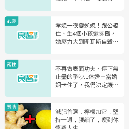
心靈
孝媳一夜變逆媳！跟公婆
住、生4個小孩還擺攤，
她壓力大到開瓦斯自殺後
大悟...
兩性
不再做表面功夫、停下無
止盡的爭吵...休婚－當婚
姻卡住了，我們決定讓關
係休個假