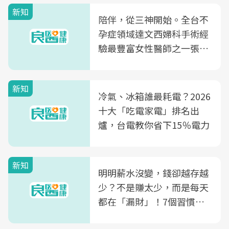
新知
陪伴，從三神開始。全台不
孕症領域達文西婦科手術經
驗最豐富女性醫師之一張永
玲領軍，打造全台首創「生
殖銀行概念形象館」，攜手
新知
光田醫院建構360度女性健
冷氣、冰箱誰最耗電？2026
康照護生態圈
十大「吃電家電」排名出
爐，台電教你省下15％電力
新知
明明薪水沒變，錢卻越存越
少？不是賺太少，而是每天
都在「漏財」！7個習慣一
次看