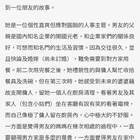
到一位朋友的故事。
她是一位個性直爽但應對圓融的人事主管。男友的父
親是國內知名企業的開國元老，和企業家們的關係良
好，可想而知名門的生活及習慣。因為交往很久，並
且快論及婚嫁（尚未訂婚），難免需要到對方家用
餐。前二次用完餐之後，她禮貌性的與傭人幫忙收拾
餐具及洗碗，但在第三次時，她感受到未來的婆婆藉
故支開傭人，留她一個人在廚房清理。看著男友及其
家人（包含小姑們）坐在客廳有說有笑的看著電視，
而自己像極了傭人留在廚房內，心中極大的不舒服。
一方面是覺得男友的媽媽在幾次相處的過程中，一直
要顯現男方家是多麼的尊貴，一方面覺得男友在家中