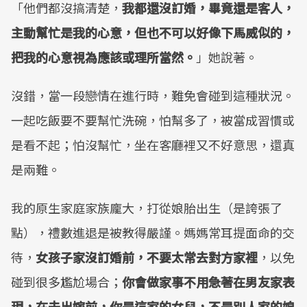
「他們都沒搞清楚，
我都還沒訂婚，畢竟還是客人，
主動幫忙是我的心意，但也不可以好像下馬威似的，
把我的心意視為應該或理所當然。
」她說著。
沒錯，當一段戀情在進行時，難免會碰到這種狀況。
一起吃飯要不要幫忙洗碗，怕幫多了，被當成習慣或
是看不起；怕沒幫忙，坐在客廳裡又不好意思，還真
是兩難。
我的原生家庭家族龐大，打從娘胎出生（是誇張了
點），禮數進退是被教得嚴謹。媽媽常耳提面命的交
待，
女孩子家沒訂婚前，不要太常去對方家裡
，以免
碰到很多尷尬場合；
你會做家事不用急著在男友家表
現，在未出嫁前，你是這家的女兒，不是別人家的媳