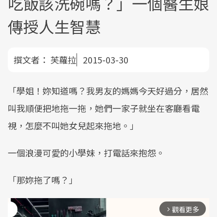
吃飯該洗碗嗎？」一個醫生娘
傳授人生智慧
撰文者：
芙蘿拉
2015-03-30
「學姐！妳知道嗎？我男友的媽媽今天好過分，居然
叫我順便把地拖一拖，她們一家子就坐在客廳看電
視，怎麼不叫她女兒起來拖地。」
一個浪漫可愛的小學妹，打電話來抱怨。
「那妳拖了嗎？」
觀看更多
arrow_forward_ios