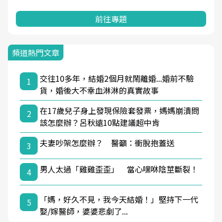
前往專題
頻道熱門文章
交往10多年，結婚2個月就鬧離婚...婚前不驗
1
貨，婚後大不幸血淋淋的真實故事
在17歲兒子身上發現保險套發票，媽媽崩潰問
2
該怎麼辦？呂秋遠10點建議超中肯
夫妻吵架怎麼辦？ 醫籲：衝脫抱蓋送
3
男人太過「雞雞歪歪」 當心嘿咻陰莖斷裂！
4
「媽，好久不見，我今天結婚！」堅持下一代
5
娶/嫁醫師，婆婆悲劇了...