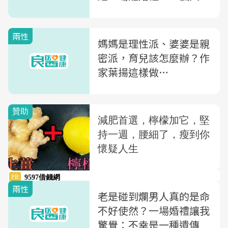
認錯
兩性
媽媽是理性派、婆婆是親
密派，育兒該怎麼辦？作
家葉揚這樣做…
兩性
老是碰到爛男人真的是命
不好使然？一場婚禮讓我
驚覺：不幸是一種遺傳