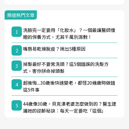
頻道熱門文章
洗臉完一定要用「化妝水」？一個最讓醫師傻
1
眼的保養方式，尤其千萬別濕敷！
嘴唇易乾燥脫皮？揪出5種原因
2
掉髮最好不要常洗頭？這5個錯誤的洗髮方
3
式，害你拼命掉頭髮
超後悔...30歲後快速變老，都怪20幾歲時做錯
4
這5件事
44歲像30歲，貝克漢老婆怎麼做到的？醫生建
5
議她的逆齡秘訣：每天一定要吃「這個」