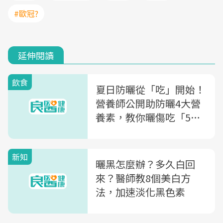
#歐冠?
延伸閱讀
飲食
夏日防曬從「吃」開始！
營養師公開助防曬4大營
養素，教你曬傷吃「5種
食物」緩解症狀，苦瓜、
甜椒竟入列！
新知
曬黑怎麼辦？多久白回
來？醫師教8個美白方
法，加速淡化黑色素