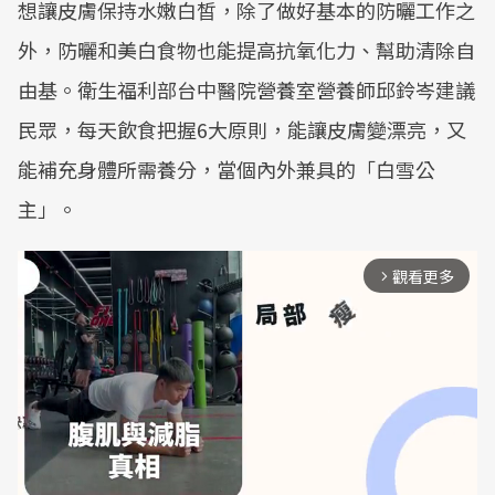
想讓皮膚保持水嫩白皙，除了做好基本的防曬工作之
外，防曬和美白食物也能提高抗氧化力、幫助清除自
由基。衛生福利部台中醫院營養室營養師邱鈴岑建議
民眾，每天飲食把握6大原則，能讓皮膚變漂亮，又
能補充身體所需養分，當個內外兼具的「白雪公
主」。
觀看更多
arrow_forward_ios