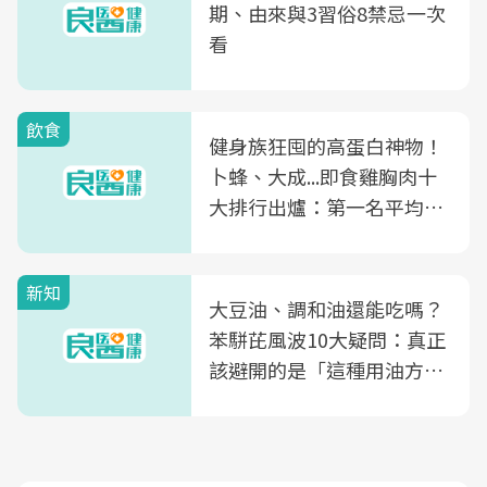
期、由來與3習俗8禁忌一次
看
飲食
健身族狂囤的高蛋白神物！
卜蜂、大成...即食雞胸肉十
大排行出爐：第一名平均一
片不到50元
新知
大豆油、調和油還能吃嗎？
苯駢芘風波10大疑問：真正
該避開的是「這種用油方
式」